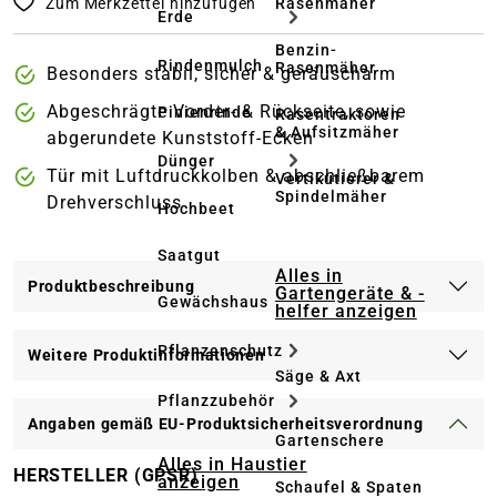
Zum Merkzettel hinzufügen
Rasenmäher
Erde
Benzin-
Rindenmulch
Rasenmäher
Besonders stabil, sicher & geräuscharm
Abgeschrägte Vorder- & Rückseite, sowie
Pinienrinde
Rasentraktoren
& Aufsitzmäher
abgerundete Kunststoff-Ecken
Dünger
Tür mit Luftdruckkolben & abschließbarem
Vertikutierer &
Spindelmäher
Drehverschluss
Hochbeet
Saatgut
Alles in
Produktbeschreibung
Gartengeräte & -
Gewächshaus
helfer anzeigen
Pflanzenschutz
Weitere Produktinformationen
Säge & Axt
Pflanzzubehör
Angaben gemäß EU-Produktsicherheitsverordnung
Gartenschere
Alles in Haustier
HERSTELLER (GPSR)
anzeigen
Schaufel & Spaten