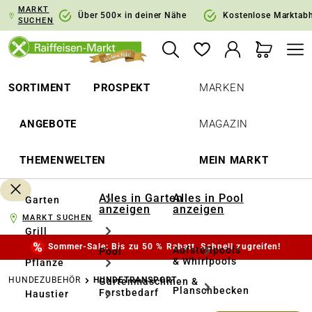
MARKT
springen
Zur Hauptnavigation springen
Über 500× in deiner Nähe
Kostenlose Marktab
SUCHEN
SORTIMENT
PROSPEKT
MARKEN
ANGEBOTE
MAGAZIN
THEMENWELTEN
MEIN MARKT
Alles in Garten
Alles in Pool
Garten
anzeigen
anzeigen
MARKT SUCHEN
Grill
Sommer-Sale: Bis zu 50 % Rabatt. Schnell zugreifen!
Aufstellpools
Pool
& Whirlpools
Pflanze
HUNDEZUBEHÖR
HUNDETRANSPORT
Gartenmaschinen &
Planschbecken
Forstbedarf
Haustier