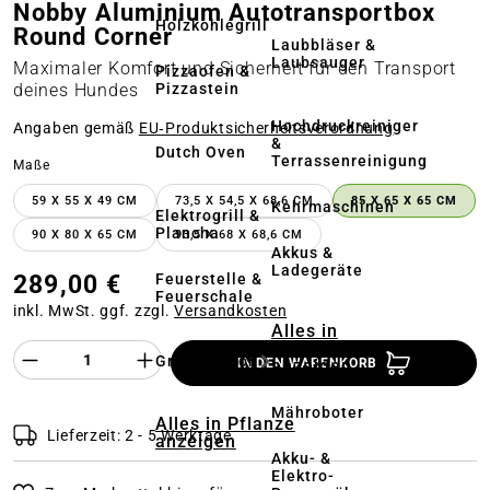
Nobby Aluminium Autotransportbox
Holzkohlegrill
Round Corner
Laubbläser &
Laubsauger
Maximaler Komfort und Sicherheit für den Transport
Pizzaofen &
Pizzastein
deines Hundes
Hochdruckreiniger
Angaben gemäß
EU‑Produktsicherheitsverordnung
&
Dutch Oven
Terrassenreinigung
auswählen
Maße
59 X 55 X 49 CM
73,5 X 54,5 X 68,6 CM
85 X 65 X 65 CM
Kehrmaschinen
Elektrogrill &
Plancha
90 X 80 X 65 CM
93,5 X 68 X 68,6 CM
Akkus &
Ladegeräte
289,00 €
Feuerstelle &
Feuerschale
inkl. MwSt. ggf. zzgl.
Versandkosten
Alles in
Rasenmäher
Produkt Anzahl des Produktes "%product%
Grillzubehör
anzeigen
IN DEN WARENKORB
Mähroboter
Alles in Pflanze
Lieferzeit: 2 - 5 Werktage
anzeigen
Akku- &
Elektro-