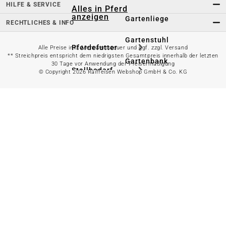
HILFE & SERVICE
Alles in Pferd
anzeigen
Gartenliege
RECHTLICHES & INFO
Gartenstuhl
Pferdefutter
Alle Preise inkl. Mehrwertsteuer und ggf. zzgl. Versand
** Streichpreis entspricht dem niedrigsten Gesamtpreis innerhalb der letzten
Gartenbank
30 Tage vor Anwendung der Preisermäßigung
Stallbedarf
© Copyright 2026 Raiffeisen Webshop GmbH & Co. KG
Gartentisch
Pferdedecken
Bierzeltgarnitur
Reitsportzubehör
Sonnen- &
Sichtschutz
Longieren &
Bodenarbeiten
Pavillon
Wellness &
Regeneration
Campingmöbel
Gartenmöbelzubehör
Pferdepflege
Gartendekoration & -
Reitbekleidung
beleuchtung