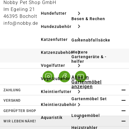
Nobby Pet Shop GmbH
Im Egeling 21
Hundefutter
46395 Bocholt
Besen & Rechen
info@nobby.de
Hundezubehör
Katzenfutter
Gartenabfallsäcke
Weitere
Katzenzubehör
Gartengeräte & -
helfer
Vogelfutter
Alles in
Vogelzubehör
Gartenmöbel
anzeigen
ZAHLUNG
Kleintierfutter
Gartenmöbel Set
VERSAND
Kleintierzubehör
GEPRÜFTER SHOP
Loungemöbel
Aquaristik
WIR LEBEN NÄHE!
Heizstrahler