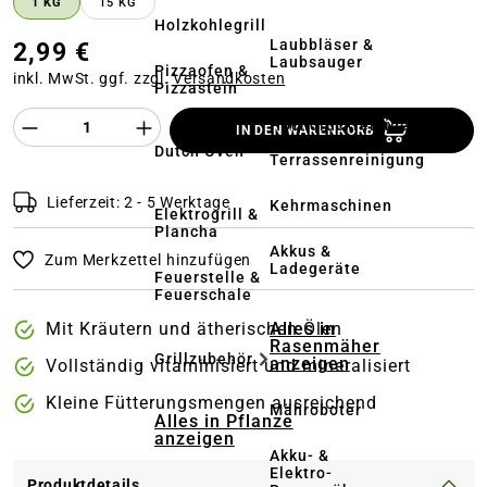
1 KG
15 KG
Holzkohlegrill
Laubbläser &
2,99 €
Laubsauger
Pizzaofen &
inkl. MwSt. ggf. zzgl.
Versandkosten
Pizzastein
Produkt Anzahl des Produktes "%product%
Hochdruckreiniger
IN DEN WARENKORB
&
Dutch Oven
Terrassenreinigung
Lieferzeit: 2 - 5 Werktage
Kehrmaschinen
Elektrogrill &
Plancha
Akkus &
Zum Merkzettel hinzufügen
Ladegeräte
Feuerstelle &
Feuerschale
Alles in
Mit Kräutern und ätherischen Ölen
Rasenmäher
Grillzubehör
anzeigen
Vollständig vitaminisiert und mineralisiert
Kleine Fütterungsmengen ausreichend
Mähroboter
Alles in Pflanze
anzeigen
Akku- &
Elektro-
Produktdetails