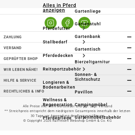
Alles in Pferd
anzeigen
Gartenliege
Gartenstuhl
Pferdefutter
Gartenbank
ZAHLUNG
Stallbedarf
VERSAND
Gartentisch
Pferdedecken
GEPRÜFTER SHOP
Bierzeltgarnitur
Reitsportzubehör
WIR LEBEN NÄHE!
Sonnen- &
Sichtschutz
HILFE & SERVICE
Longieren &
Bodenarbeiten
RECHTLICHES & INFO
Pavillon
Wellness &
Regeneration
Campingmöbel
Alle Preise inkl. Mehrwertsteuer und ggf. zzgl. Versand
** Streichpreis entspricht dem niedrigsten Gesamtpreis innerhalb der letzten
30 Tage vor Anwendung der Preisermäßigung
Gartenmöbelzubehör
Pferdepflege
© Copyright 2026 Raiffeisen Webshop GmbH & Co. KG
Gartendekoration & -
Reitbekleidung
beleuchtung