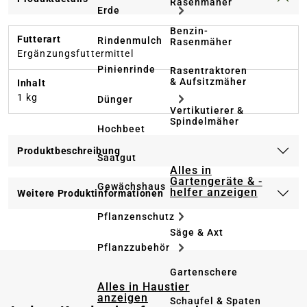
Rasenmäher
Erde
Benzin-
Futterart
Rindenmulch
Rasenmäher
Ergänzungsfuttermittel
Pinienrinde
Rasentraktoren
& Aufsitzmäher
Inhalt
1 kg
Dünger
Vertikutierer &
Spindelmäher
Hochbeet
Produktbeschreibung
Saatgut
Alles in
Gartengeräte & -
Gewächshaus
helfer anzeigen
Weitere Produktinformationen
Pflanzenschutz
Säge & Axt
Pflanzzubehör
Gartenschere
Alles in Haustier
anzeigen
Schaufel & Spaten