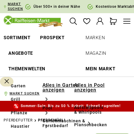
MARKT
springen
Zur Hauptnavigation springen
Über 500× in deiner Nähe
Kostenlose Marktab
SUCHEN
SORTIMENT
PROSPEKT
MARKEN
ANGEBOTE
MAGAZIN
THEMENWELTEN
MEIN MARKT
Alles in Garten
Alles in Pool
Garten
anzeigen
anzeigen
MARKT SUCHEN
Grill
Sommer-Sale: Bis zu 50 % Rabatt. Schnell zugreifen!
Aufstellpools
Pool
& Whirlpools
Pflanze
PFERDEFUTTER
PFERDEMÜSLI
Gartenmaschinen &
Planschbecken
Forstbedarf
Haustier