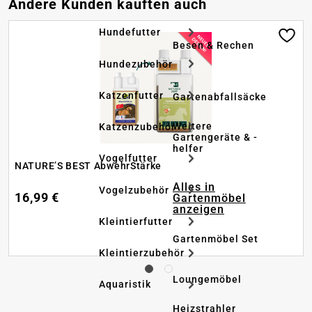
Produktgalerie überspringen
Andere Kunden kauften auch
Hundefutter
Besen & Rechen
Hundezubehör
Katzenfutter
Gartenabfallsäcke
Weitere
Katzenzubehör
Gartengeräte & -
helfer
Vogelfutter
NATURE’S BEST AbwehrStärke
Alles in
Vogelzubehör
16,99 €
Gartenmöbel
anzeigen
Kleintierfutter
Gartenmöbel Set
Kleintierzubehör
Loungemöbel
Aquaristik
Heizstrahler