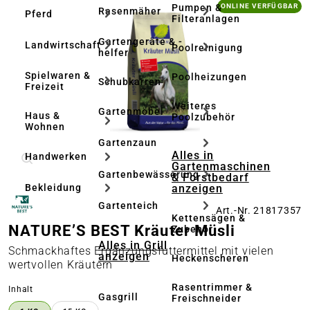
Bildergalerie überspringen
Pumpen &
ONLINE VERFÜGBAR
Rasenmäher
Pferd
Filteranlagen
Gartengeräte & -
Landwirtschaft
Poolreinigung
helfer
Spielwaren &
Poolheizungen
Schubkarren
Freizeit
Weiteres
Gartenmöbel
Haus &
Poolzubehör
Wohnen
Gartenzaun
Alles in
Handwerken
Gartenmaschinen
Gartenbewässerung
& Forstbedarf
anzeigen
Bekleidung
Gartenteich
Art.-Nr. 21817357
Kettensägen &
NATURE’S BEST Kräuter Müsli
Zubehör
Alles in Grill
Schmackhaftes Ergänzungsfuttermittel mit vielen
anzeigen
Heckenscheren
wertvollen Kräutern
Rasentrimmer &
auswählen
Inhalt
Gasgrill
Freischneider