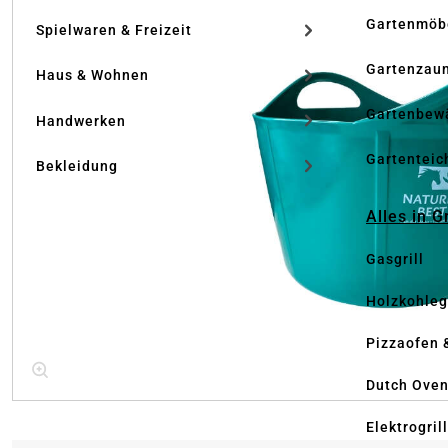
Gartenmöb
Spielwaren & Freizeit
Gartenzau
Haus & Wohnen
Gartenbew
Handwerken
Gartenteic
Bekleidung
Alles in G
Gasgrill
Holzkohlegr
Pizzaofen 
Dutch Ove
Elektrogril