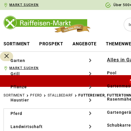
MARKT SUCHEN
Über 500×
springen
Zur Hauptnavigation springen
SORTIMENT
PROSPEKT
ANGEBOTE
THEMENWE
Alles in 
Garten
MARKT SUCHEN
Pool
Grill
Gartenmasc
Pflanze
SORTIMENT
PFERD
STALLBEDARF
FUTTEREIMER, FUTTERTON
Rasenmähe
Haustier
Bildergalerie überspringen
Gartengerä
Pferd
Schubkarr
Landwirtschaft