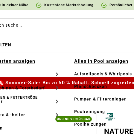
 in deiner Nähe
Kostenlose Marktabholung
Persönlicher
LTEN
Garten anzeigen
Alles in Pool anzeigen
Aufstellpools & Whirlpools
Sommer-Sale: Bis zu 50 % Rabatt. Schnell zugreifen
Planschbecken
hinen & Forstbedarf
NEN & FUTTERTRÖGE
Pumpen & Filteranlagen
r
Poolreinigung
te & -helfer
ONLINE VERFÜGBAR
Poolheizungen
en
NATURE’