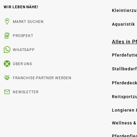
WIR LEBEN NÄHE!
Kleintierz
MARKT SUCHEN
Aquaristik
PROSPEKT
Alles in 
WHATSAPP
Pferdefutt
ÜBER UNS
Stallbedarf
FRANCHISE-PARTNER WERDEN
Pferdedec
NEWSLETTER
Reitsportz
Longieren 
Wellness &
Pferdepfle