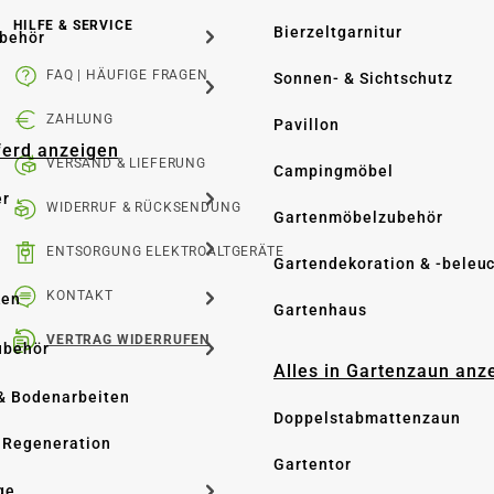
HILFE & SERVICE
Bierzeltgarnitur
ubehör
FAQ | HÄUFIGE FRAGEN
Sonnen- & Sichtschutz
ZAHLUNG
Pavillon
Pferd anzeigen
VERSAND & LIEFERUNG
Campingmöbel
er
WIDERRUF & RÜCKSENDUNG
Gartenmöbelzubehör
ENTSORGUNG ELEKTROALTGERÄTE
Gartendekoration & -beleu
KONTAKT
ken
Gartenhaus
VERTRAG WIDERRUFEN
ubehör
Alles in Gartenzaun anz
& Bodenarbeiten
Doppelstabmattenzaun
 Regeneration
Gartentor
ge