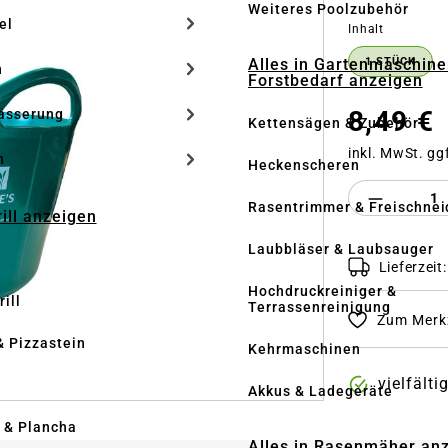
Weiteres Poolzubehör
el
auswähle
Inhalt
Alles in Gartenmaschine
1 STÜCK
n
Forstbedarf anzeigen
8,49 €
ässerung
Kettensägen & Zubehör
inkl. MwSt. gg
h
Heckenscheren
Produkt 
Rasentrimmer & Freischnei
rill anzeigen
Laubbläser & Laubsauger
Lieferzeit
Hochdruckreiniger &
ill
Terrassenreinigung
Zum Merkz
& Pizzastein
Kehrmaschinen
vielfält
n
Akkus & Ladegeräte
l & Plancha
Alles in Rasenmäher an