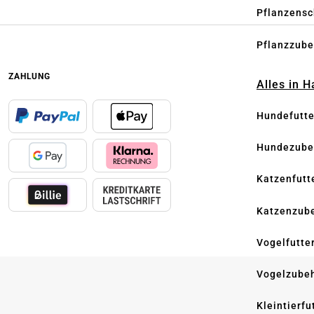
Pflanzensc
Pflanzzube
ZAHLUNG
Alles in 
Hundefutte
Hundezube
Katzenfutt
Katzenzub
Vogelfutte
Vogelzube
Kleintierfu