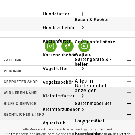
Hundefutter
Besen & Rechen
Hundezubehör
Katzenfutter
Gartenabfallsäcke
Weitere
Katzenzubehör
Gartengeräte & -
ZAHLUNG
helfer
Vogelfutter
VERSAND
Alles in
Vogelzubehör
GEPRÜFTER SHOP
Gartenmöbel
anzeigen
WIR LEBEN NÄHE!
Kleintierfutter
Gartenmöbel Set
HILFE & SERVICE
Kleintierzubehör
RECHTLICHES & INFO
Loungemöbel
Aquaristik
Alle Preise inkl. Mehrwertsteuer und ggf. zzgl. Versand
Heizstrahler
** Streichpreis entspricht dem niedrigsten Gesamtpreis innerhalb der letzten