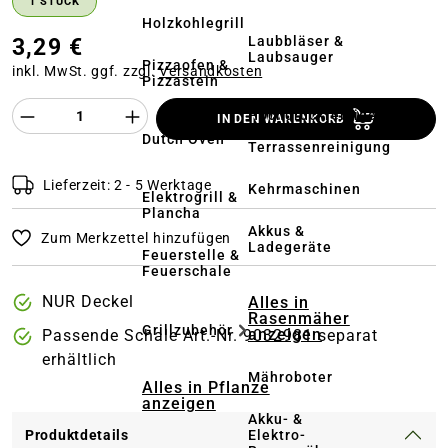
1 STÜCK
Holzkohlegrill
Laubbläser &
3,29 €
Laubsauger
Pizzaofen &
inkl. MwSt. ggf. zzgl.
Versandkosten
Pizzastein
Produkt Anzahl des Produktes "%product%
Hochdruckreiniger
IN DEN WARENKORB
&
Dutch Oven
Terrassenreinigung
Lieferzeit: 2 - 5 Werktage
Kehrmaschinen
Elektrogrill &
Plancha
Akkus &
Zum Merkzettel hinzufügen
Ladegeräte
Feuerstelle &
Feuerschale
NUR Deckel
Alles in
Rasenmäher
Grillzubehör
anzeigen
Passende Schale Art.-Nr. 9032981 separat
erhältlich
Mähroboter
Alles in Pflanze
anzeigen
Akku- &
Elektro-
Produktdetails