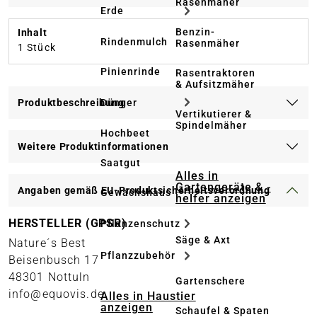
Rasenmäher
Erde
Benzin-
Inhalt
Rindenmulch
Rasenmäher
1 Stück
Pinienrinde
Rasentraktoren
& Aufsitzmäher
Dünger
Produktbeschreibung
Vertikutierer &
Spindelmäher
Hochbeet
Weitere Produktinformationen
Saatgut
Alles in
Gartengeräte & -
Angaben gemäß EU-Produktsicherheitsverordnung
Gewächshaus
helfer anzeigen
HERSTELLER (GPSR)
Pflanzenschutz
Säge & Axt
Nature´s Best
Pflanzzubehör
Beisenbusch 17
48301 Nottuln
Gartenschere
info@equovis.de
Alles in Haustier
anzeigen
Schaufel & Spaten