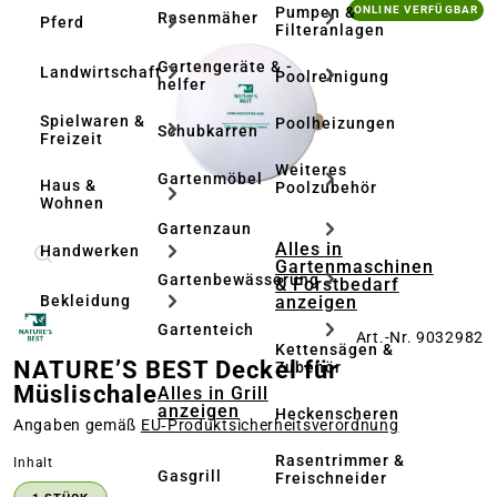
Bildergalerie überspringen
Pumpen &
ONLINE VERFÜGBAR
Rasenmäher
Pferd
Filteranlagen
Gartengeräte & -
Landwirtschaft
Poolreinigung
helfer
Spielwaren &
Poolheizungen
Schubkarren
Freizeit
Weiteres
Gartenmöbel
Haus &
Poolzubehör
Wohnen
Gartenzaun
Alles in
Handwerken
Gartenmaschinen
Gartenbewässerung
& Forstbedarf
anzeigen
Bekleidung
Gartenteich
Art.-Nr. 9032982
Kettensägen &
NATURE’S BEST Deckel für
Zubehör
Müslischale
Alles in Grill
anzeigen
Heckenscheren
Angaben gemäß
EU‑Produktsicherheitsverordnung
Rasentrimmer &
auswählen
Inhalt
Gasgrill
Freischneider