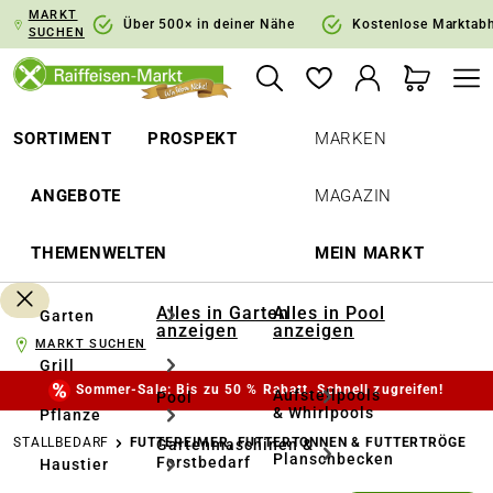
MARKT
springen
Zur Hauptnavigation springen
Über 500× in deiner Nähe
Kostenlose Marktab
SUCHEN
SORTIMENT
PROSPEKT
MARKEN
ANGEBOTE
MAGAZIN
THEMENWELTEN
MEIN MARKT
Alles in Garten
Alles in Pool
Garten
anzeigen
anzeigen
MARKT SUCHEN
Grill
Sommer-Sale: Bis zu 50 % Rabatt. Schnell zugreifen!
Aufstellpools
Pool
& Whirlpools
Pflanze
STALLBEDARF
FUTTEREIMER, FUTTERTONNEN & FUTTERTRÖGE
Gartenmaschinen &
Planschbecken
Forstbedarf
Haustier