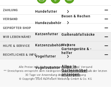
ZAHLUNG
Hundefutter
Besen & Rechen
VERSAND
Hundezubehör
GEPRÜFTER SHOP
Katzenfutter
Gartenabfallsäcke
WIR LEBEN NÄHE!
Weitere
Katzenzubehör
HILFE & SERVICE
Gartengeräte & -
helfer
RECHTLICHES & INFO
Vogelfutter
Alles in
Alle Preise inkl. Mehrwertsteuer und ggf. zzgl. Versand
Vogelzubehör
Gartenmöbel
** Streichpreis entspricht dem niedrigsten Gesamtpreis innerhalb der letzten
anzeigen
30 Tage vor Anwendung der Preisermäßigung
Kleintierfutter
© Copyright 2026 Raiffeisen Webshop GmbH & Co. KG
Gartenmöbel Set
Kleintierzubehör
Loungemöbel
Aquaristik
Heizstrahler