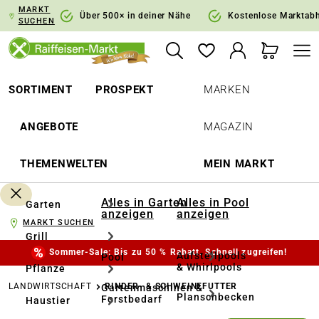
MARKT
springen
Zur Hauptnavigation springen
Über 500× in deiner Nähe
Kostenlose Marktab
SUCHEN
SORTIMENT
PROSPEKT
MARKEN
ANGEBOTE
MAGAZIN
THEMENWELTEN
MEIN MARKT
Alles in Garten
Alles in Pool
Garten
anzeigen
anzeigen
MARKT SUCHEN
Grill
Sommer-Sale: Bis zu 50 % Rabatt. Schnell zugreifen!
Aufstellpools
Pool
& Whirlpools
Pflanze
LANDWIRTSCHAFT
RINDER- & SCHWEINEFUTTER
Gartenmaschinen &
Planschbecken
Forstbedarf
Haustier