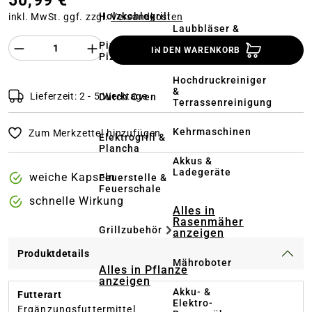
50,99 €
Holzkohlegrill
inkl. MwSt. ggf. zzgl.
Versandkosten
Laubbläser &
Laubsauger
Produkt Anzahl des Produktes "%product%
Pizzaofen &
IN DEN WARENKORB
Pizzastein
Hochdruckreiniger
&
Lieferzeit: 2 - 5 Werktage
Dutch Oven
Terrassenreinigung
Kehrmaschinen
Zum Merkzettel hinzufügen
Elektrogrill &
Plancha
Akkus &
Ladegeräte
weiche Kapseln
Feuerstelle &
Feuerschale
schnelle Wirkung
Alles in
Rasenmäher
Grillzubehör
anzeigen
Produktdetails
Mähroboter
Alles in Pflanze
anzeigen
Akku- &
Futterart
Elektro-
Ergänzungsfuttermittel