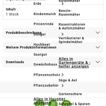
Rasenmäher
Erde
Inhalt
Benzin-
Rindenmulch
1 Stück
Rasenmäher
Pinienrinde
Rasentraktoren
& Aufsitzmäher
Produktbeschreibung
Dünger
Vertikutierer &
Spindelmäher
Hochbeet
Weitere Produktinformationen
Saatgut
Alles in
Downloads
Gartengeräte & -
Gewächshaus
helfer anzeigen
Pflanzenschutz
Säge & Axt
Pflanzzubehör
Gartenschere
Alles in Haustier
anzeigen
Schaufel & Spaten