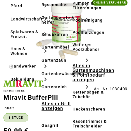
Bildergalerie überspringen
Pumpen &
ONLINE VERFÜGBAR
Rasenmäher
Pferd
Filteranlagen
Gartengeräte & -
Landwirtschaft
Poolreinigung
helfer
Spielwaren &
Poolheizungen
Schubkarren
Freizeit
Weiteres
Gartenmöbel
Haus &
Poolzubehör
Wohnen
Gartenzaun
Alles in
Handwerken
Gartenmaschinen
Gartenbewässerung
& Forstbedarf
anzeigen
Bekleidung
Gartenteich
Art.-Nr. 1030409
Kettensägen &
Miravit BufferPill
Zubehör
Alles in Grill
anzeigen
auswählen
Inhalt
Heckenscheren
1 STÜCK
Rasentrimmer &
Gasgrill
Freischneider