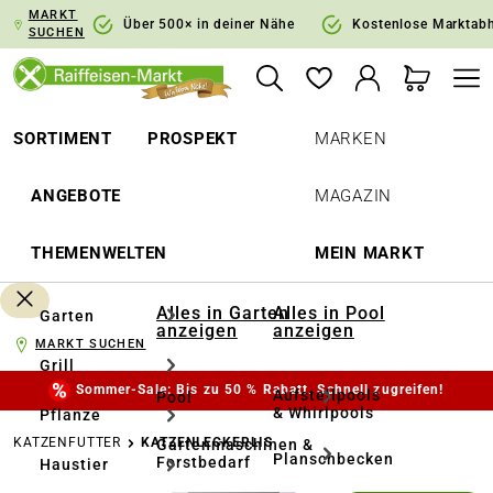
MARKT
springen
Zur Hauptnavigation springen
Über 500× in deiner Nähe
Kostenlose Marktab
SUCHEN
SORTIMENT
PROSPEKT
MARKEN
ANGEBOTE
MAGAZIN
THEMENWELTEN
MEIN MARKT
Alles in Garten
Alles in Pool
Garten
anzeigen
anzeigen
MARKT SUCHEN
Grill
Sommer-Sale: Bis zu 50 % Rabatt. Schnell zugreifen!
Aufstellpools
Pool
& Whirlpools
Pflanze
KATZENFUTTER
KATZENLECKERLIS
Gartenmaschinen &
Planschbecken
Forstbedarf
Haustier