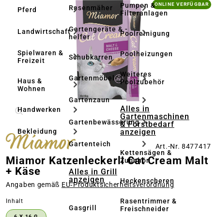
Bildergalerie überspringen
Pumpen &
ONLINE VERFÜGBAR
Rasenmäher
Pferd
Filteranlagen
Gartengeräte & -
Landwirtschaft
Poolreinigung
helfer
Spielwaren &
Poolheizungen
Schubkarren
Freizeit
Weiteres
Gartenmöbel
Haus &
Poolzubehör
Wohnen
Gartenzaun
Alles in
Handwerken
Gartenmaschinen
Gartenbewässerung
& Forstbedarf
anzeigen
Bekleidung
Gartenteich
Art.-Nr. 8477417
Kettensägen &
Miamor Katzenleckerli Cat Cream Malt
Zubehör
+ Käse
Alles in Grill
anzeigen
Heckenscheren
Angaben gemäß
EU‑Produktsicherheitsverordnung
Rasentrimmer &
auswählen
Inhalt
Gasgrill
Freischneider
6 X 16 G