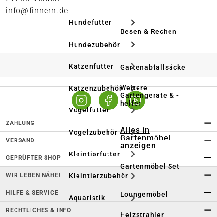
info@finnern.de
Hundefutter
Besen & Rechen
Hundezubehör
Katzenfutter
Gartenabfallsäcke
Weitere
Katzenzubehör
Gartengeräte & -
helfer
Vogelfutter
ZAHLUNG
Alles in
Vogelzubehör
Gartenmöbel
VERSAND
anzeigen
Kleintierfutter
GEPRÜFTER SHOP
Gartenmöbel Set
WIR LEBEN NÄHE!
Kleintierzubehör
HILFE & SERVICE
Loungemöbel
Aquaristik
RECHTLICHES & INFO
Heizstrahler