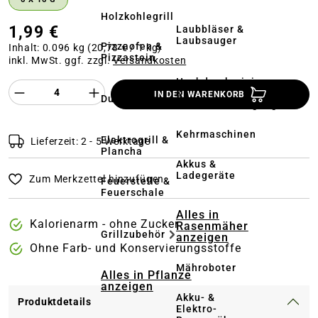
Holzkohlegrill
1,99 €
Laubbläser &
Laubsauger
Pizzaofen &
Inhalt:
0.096 kg
(20,73 € / 1 kg)
Pizzastein
inkl. MwSt. ggf. zzgl.
Versandkosten
Hochdruckreiniger
Produkt Anzahl des Produktes "%product%
&
IN DEN WARENKORB
Dutch Oven
Terrassenreinigung
Kehrmaschinen
Elektrogrill &
Lieferzeit: 2 - 5 Werktage
Plancha
Akkus &
Ladegeräte
Zum Merkzettel hinzufügen
Feuerstelle &
Feuerschale
Alles in
Kalorienarm - ohne Zucker
Rasenmäher
Grillzubehör
anzeigen
Ohne Farb- und Konservierungsstoffe
Mähroboter
Alles in Pflanze
anzeigen
Akku- &
Produktdetails
Elektro-