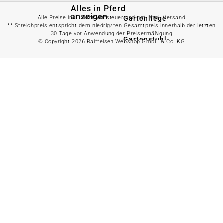
Alles in Pferd
anzeigen
Gartenliege
Alle Preise inkl. Mehrwertsteuer und ggf. zzgl. Versand
** Streichpreis entspricht dem niedrigsten Gesamtpreis innerhalb der letzten
30 Tage vor Anwendung der Preisermäßigung
Gartenstuhl
© Copyright 2026 Raiffeisen Webshop GmbH & Co. KG
Pferdefutter
Gartenbank
Stallbedarf
Gartentisch
Pferdedecken
Bierzeltgarnitur
Reitsportzubehör
Sonnen- &
Sichtschutz
Longieren &
Bodenarbeiten
Pavillon
Wellness &
Regeneration
Campingmöbel
Gartenmöbelzubehör
Pferdepflege
Gartendekoration & -
Reitbekleidung
beleuchtung