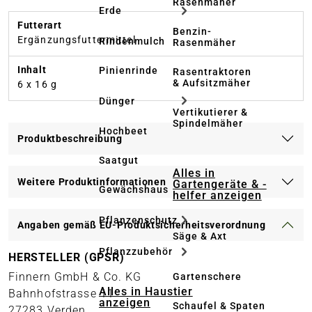
Rasenmäher
Erde
Futterart
Benzin-
Ergänzungsfuttermittel
Rindenmulch
Rasenmäher
Inhalt
Pinienrinde
Rasentraktoren
& Aufsitzmäher
6 x 16 g
Dünger
Vertikutierer &
Spindelmäher
Hochbeet
Produktbeschreibung
Saatgut
Alles in
Weitere Produktinformationen
Gartengeräte & -
Gewächshaus
helfer anzeigen
Pflanzenschutz
Angaben gemäß EU-Produktsicherheitsverordnung
Säge & Axt
Pflanzzubehör
HERSTELLER (GPSR)
Finnern GmbH & Co. KG
Gartenschere
Alles in Haustier
Bahnhofstrasse 11
anzeigen
Schaufel & Spaten
27283 Verden