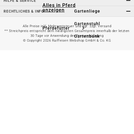
HILFE & SERVICE
Alles in Pferd
anzeigen
Gartenliege
RECHTLICHES & INFO
Gartenstuhl
Alle Preise inkl. Mehrwertsteuer und ggf. zzgl. Versand
Pferdefutter
** Streichpreis entspricht dem niedrigsten Gesamtpreis innerhalb der letzten
Gartenbank
30 Tage vor Anwendung der Preisermäßigung
© Copyright 2026 Raiffeisen Webshop GmbH & Co. KG
Stallbedarf
Gartentisch
Pferdedecken
Bierzeltgarnitur
Reitsportzubehör
Sonnen- &
Sichtschutz
Longieren &
Bodenarbeiten
Pavillon
Wellness &
Regeneration
Campingmöbel
Gartenmöbelzubehör
Pferdepflege
Gartendekoration & -
Reitbekleidung
beleuchtung