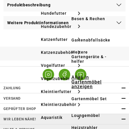
Produktbeschreibung
Hundefutter
Besen & Rechen
Weitere Produktinformationen
Hundezubehör
Katzenfutter
Gartenabfallsäcke
Weitere
Katzenzubehör
Gartengeräte & -
helfer
Vogelfutter
Alles in
Vogelzubehör
Gartenmöbel
anzeigen
ZAHLUNG
Kleintierfutter
VERSAND
Gartenmöbel Set
Kleintierzubehör
GEPRÜFTER SHOP
Loungemöbel
Aquaristik
WIR LEBEN NÄHE!
Heizstrahler