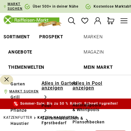
MARKT
springen
Zur Hauptnavigation springen
Über 500× in deiner Nähe
Kostenlose Marktab
SUCHEN
SORTIMENT
PROSPEKT
MARKEN
ANGEBOTE
MAGAZIN
THEMENWELTEN
MEIN MARKT
Alles in Garten
Alles in Pool
Garten
anzeigen
anzeigen
MARKT SUCHEN
Grill
Sommer-Sale: Bis zu 50 % Rabatt. Schnell zugreifen!
Aufstellpools
Pool
& Whirlpools
Pflanze
KATZENFUTTER
KATZEN-NASSFUTTER
Gartenmaschinen &
Planschbecken
Forstbedarf
Haustier