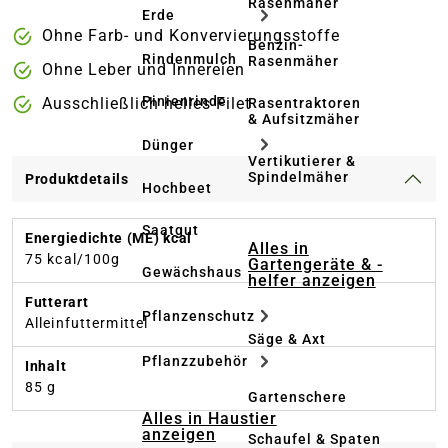
Rasenmäher
Erde
Ohne Farb- und Konvervierungsstoffe
Benzin-
Rindenmulch
Rasenmäher
Ohne Leber und Innereien
Pinienrinde
Ausschließlich helles Filet
Rasentraktoren
& Aufsitzmäher
Dünger
Vertikutierer &
Spindelmäher
Produktdetails
Hochbeet
Saatgut
Energiedichte (ME) kcal
Alles in
75 kcal/100g
Gartengeräte & -
Gewächshaus
helfer anzeigen
Futterart
Pflanzenschutz
Alleinfuttermittel
Säge & Axt
Pflanzzubehör
Inhalt
85 g
Gartenschere
Alles in Haustier
anzeigen
Schaufel & Spaten