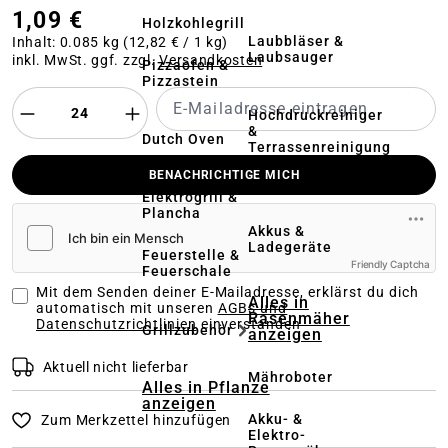
1,09 €
Holzkohlegrill
Laubbläser &
Inhalt:
0.085 kg
(12,82 € / 1 kg)
Laubsauger
inkl. MwSt. ggf. zzgl.
Versandkosten
Pizzaofen &
Pizzastein
Hochdruckreiniger
&
Dutch Oven
Terrassenreinigung
BENACHRICHTIGE MICH
Kehrmaschinen
Elektrogrill &
Plancha
Akkus &
Ladegeräte
Feuerstelle &
Friendly Captcha
Feuerschale
Mit dem Senden deiner E-Mailadresse, erklärst du dich
Alles in
automatisch mit unseren
AGBs und
Rasenmäher
Datenschutzrichtlinien
einverstanden
Grillzubehör
anzeigen
Aktuell nicht lieferbar
Mähroboter
Alles in Pflanze
anzeigen
Akku- &
Zum Merkzettel hinzufügen
Elektro-