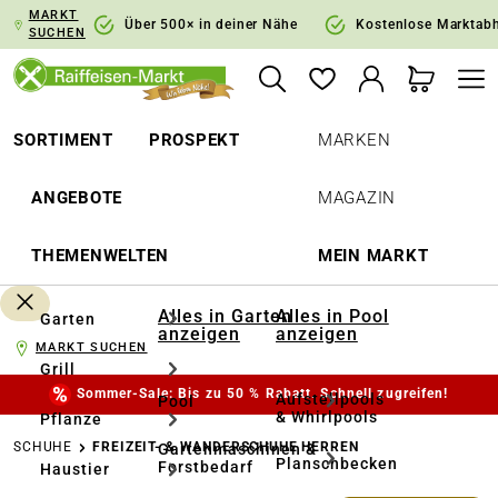
MARKT
springen
Zur Hauptnavigation springen
Über 500× in deiner Nähe
Kostenlose Marktab
SUCHEN
SORTIMENT
PROSPEKT
MARKEN
ANGEBOTE
MAGAZIN
THEMENWELTEN
MEIN MARKT
Alles in Garten
Alles in Pool
Garten
anzeigen
anzeigen
MARKT SUCHEN
Grill
Sommer-Sale: Bis zu 50 % Rabatt. Schnell zugreifen!
Aufstellpools
Pool
& Whirlpools
Pflanze
SCHUHE
FREIZEIT- & WANDERSCHUHE HERREN
Gartenmaschinen &
Planschbecken
Forstbedarf
Haustier