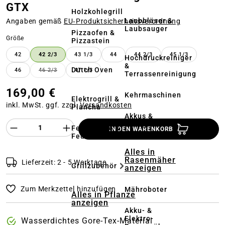
GTX
Holzkohlegrill
Laubbläser &
Angaben gemäß
EU‑Produktsicherheitsverordnung
Laubsauger
Pizzaofen &
auswählen
Größe
Pizzastein
42
42 2/3
43 1/3
44
44 2/3
45 1/3
Hochdruckreiniger
&
Dutch Oven
46
46 2/3
47 1/3
(DIESE OPTION IST ZURZEIT NICHT VERFÜGBAR.)
Terrassenreinigung
169,00 €
Kehrmaschinen
Elektrogrill &
inkl. MwSt. ggf. zzgl.
Versandkosten
Plancha
Akkus &
Produkt Anzahl des Produktes "%product%
Ladegeräte
Feuerstelle &
IN DEN WARENKORB
Feuerschale
Alles in
Rasenmäher
Lieferzeit: 2 - 5 Werktage
Grillzubehör
anzeigen
Zum Merkzettel hinzufügen
Mähroboter
Alles in Pflanze
anzeigen
Akku- &
Elektro-
Wasserdichtes Gore-Tex-Material