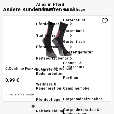
Alles in Pferd
Produktgalerie überspringen
anzeigen
Andere Kunden kauften auch
Gartenliege
Gartenstuhl
Pferdefutter
Gartenbank
Stallbedarf
Gartentisch
Pferdedecken
Bierzeltgarnitur
Reitsportzubehör
Sonnen- &
Sichtschutz
C.Centimo Funktionssocke Allrounder
Longieren &
Bodenarbeiten
Pavillon
8,99 €
Wellness &
Regeneration
Campingmöbel
+
weitere Varianten
Gartenmöbelzubehör
Pferdepflege
Gartendekoration & -
Reitbekleidung
beleuchtung