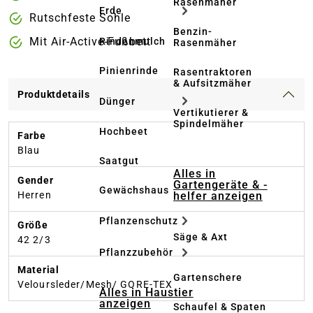
Rasenmäher
Erde
Rutschfeste Sohle
Benzin-
Mit Air-Active-Fußbett
Rindenmulch
Rasenmäher
Pinienrinde
Rasentraktoren
& Aufsitzmäher
Produktdetails
Dünger
Vertikutierer &
Spindelmäher
Hochbeet
Farbe
Blau
Saatgut
Alles in
Gender
Gartengeräte & -
Gewächshaus
helfer anzeigen
Herren
Pflanzenschutz
Größe
Säge & Axt
42 2/3
Pflanzzubehör
Material
Gartenschere
Veloursleder/Mesh/ GORE-TEX
Alles in Haustier
anzeigen
Schaufel & Spaten