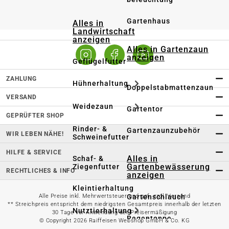
Gartenhaus
Alles in
Landwirtschaft
anzeigen
Alles in Gartenzaun
anzeigen
Geflügelfutter
ZAHLUNG
Hühnerhaltung
Doppelstabmattenzaun
VERSAND
Weidezaun
Gartentor
GEPRÜFTER SHOP
Rinder- &
Gartenzaunzubehör
WIR LEBEN NÄHE!
Schweinefutter
HILFE & SERVICE
Alles in
Schaf- &
Gartenbewässerung
Ziegenfutter
RECHTLICHES & INFO
anzeigen
Kleintierhaltung
Gartenschlauch
Alle Preise inkl. Mehrwertsteuer und ggf. zzgl. Versand
** Streichpreis entspricht dem niedrigsten Gesamtpreis innerhalb der letzten
Nutztierhaltung
30 Tage vor Anwendung der Preisermäßigung
Regentonne
© Copyright 2026 Raiffeisen Webshop GmbH & Co. KG