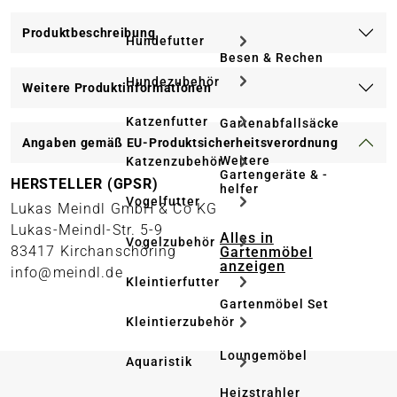
Produktbeschreibung
Hundefutter
Besen & Rechen
Hundezubehör
Weitere Produktinformationen
Katzenfutter
Gartenabfallsäcke
Angaben gemäß EU-Produktsicherheitsverordnung
Weitere
Katzenzubehör
Gartengeräte & -
HERSTELLER (GPSR)
helfer
Vogelfutter
Lukas Meindl GmbH & Co KG
Lukas-Meindl-Str. 5-9
Alles in
Vogelzubehör
83417 Kirchanschöring
Gartenmöbel
anzeigen
info@meindl.de
Kleintierfutter
Gartenmöbel Set
Kleintierzubehör
Loungemöbel
Aquaristik
Heizstrahler