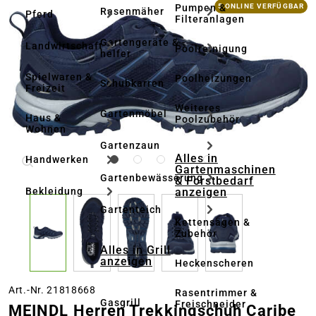
Bildergalerie überspringen
Pumpen &
5 ONLINE VERFÜGBAR
Rasenmäher
Pferd
Filteranlagen
Gartengeräte & -
Landwirtschaft
Poolreinigung
helfer
Spielwaren &
Poolheizungen
Schubkarren
Freizeit
Weiteres
Gartenmöbel
Haus &
Poolzubehör
Wohnen
Gartenzaun
Alles in
Handwerken
Gartenmaschinen
Gartenbewässerung
& Forstbedarf
anzeigen
Bekleidung
Gartenteich
Kettensägen &
Zubehör
Alles in Grill
anzeigen
Heckenscheren
Art.-Nr. 21818668
Rasentrimmer &
Gasgrill
Freischneider
MEINDL Herren Trekkingschuh Caribe