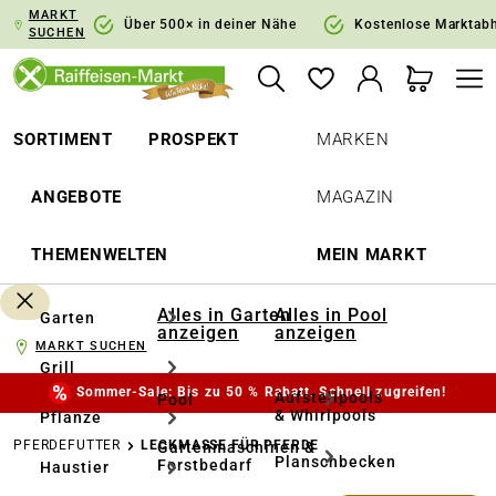
MARKT
springen
Zur Hauptnavigation springen
Über 500× in deiner Nähe
Kostenlose Marktab
SUCHEN
SORTIMENT
PROSPEKT
MARKEN
ANGEBOTE
MAGAZIN
THEMENWELTEN
MEIN MARKT
Alles in Garten
Alles in Pool
Garten
anzeigen
anzeigen
MARKT SUCHEN
Grill
Sommer-Sale: Bis zu 50 % Rabatt. Schnell zugreifen!
Aufstellpools
Pool
& Whirlpools
Pflanze
PFERDEFUTTER
LECKMASSE FÜR PFERDE
Gartenmaschinen &
Planschbecken
Forstbedarf
Haustier