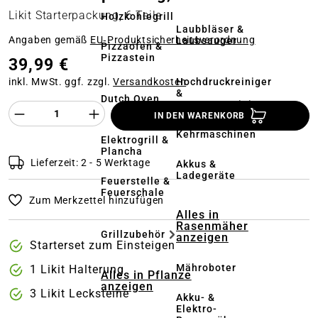
Likit Starterpackung, 6 Teile
Holzkohlegrill
Laubbläser &
Angaben gemäß
EU‑Produktsicherheitsverordnung
Laubsauger
Pizzaofen &
Pizzastein
39,99 €
Hochdruckreiniger
inkl. MwSt. ggf. zzgl.
Versandkosten
&
Dutch Oven
Terrassenreinigung
Produkt Anzahl des Produktes "%product%
IN DEN WARENKORB
Kehrmaschinen
Elektrogrill &
Plancha
Lieferzeit: 2 - 5 Werktage
Akkus &
Ladegeräte
Feuerstelle &
Feuerschale
Zum Merkzettel hinzufügen
Alles in
Rasenmäher
Grillzubehör
anzeigen
Starterset zum Einsteigen
Mähroboter
1 Likit Halterung
Alles in Pflanze
anzeigen
3 Likit Lecksteine
Akku- &
Elektro-