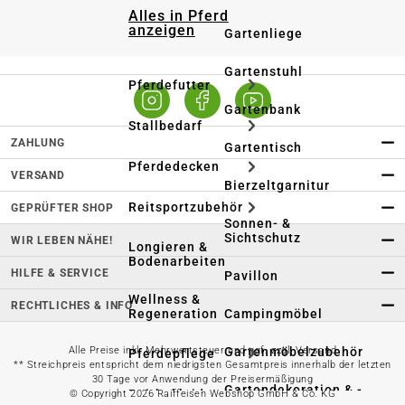
Alles in Pferd
anzeigen
Gartenliege
Gartenstuhl
Pferdefutter
Gartenbank
Stallbedarf
ZAHLUNG
Gartentisch
Pferdedecken
VERSAND
Bierzeltgarnitur
Reitsportzubehör
GEPRÜFTER SHOP
Sonnen- &
Sichtschutz
WIR LEBEN NÄHE!
Longieren &
Bodenarbeiten
HILFE & SERVICE
Pavillon
Wellness &
RECHTLICHES & INFO
Regeneration
Campingmöbel
Gartenmöbelzubehör
Alle Preise inkl. Mehrwertsteuer und ggf. zzgl. Versand
Pferdepflege
** Streichpreis entspricht dem niedrigsten Gesamtpreis innerhalb der letzten
30 Tage vor Anwendung der Preisermäßigung
Gartendekoration & -
Reitbekleidung
© Copyright 2026 Raiffeisen Webshop GmbH & Co. KG
beleuchtung