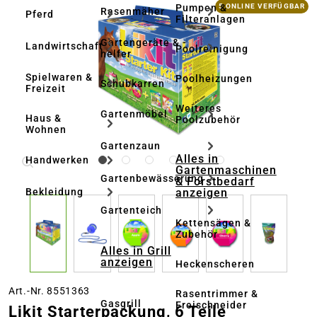
Bildergalerie überspringen
Pumpen &
5 ONLINE VERFÜGBAR
Rasenmäher
Pferd
Filteranlagen
Gartengeräte & -
Landwirtschaft
Poolreinigung
helfer
Spielwaren &
Poolheizungen
Schubkarren
Freizeit
Weiteres
Gartenmöbel
Haus &
Poolzubehör
Wohnen
Gartenzaun
Alles in
Handwerken
Gartenmaschinen
Gartenbewässerung
& Forstbedarf
anzeigen
Bekleidung
Gartenteich
Kettensägen &
Zubehör
Alles in Grill
anzeigen
Heckenscheren
Art.-Nr. 8551363
Rasentrimmer &
Gasgrill
Freischneider
Likit Starterpackung, 6 Teile