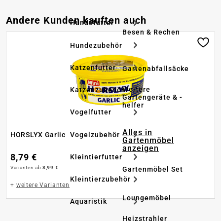
Produktgalerie überspringen
Andere Kunden kauften auch
Hundefutter
Besen & Rechen
Hundezubehör
Katzenfutter
Gartenabfallsäcke
Weitere
Katzenzubehör
Gartengeräte & -
helfer
Vogelfutter
Alles in
Vogelzubehör
HORSLYX Garlic
Gartenmöbel
anzeigen
8,79 €
Kleintierfutter
Varianten ab
8,99 €
Gartenmöbel Set
Kleintierzubehör
+
weitere Varianten
Loungemöbel
Aquaristik
Heizstrahler