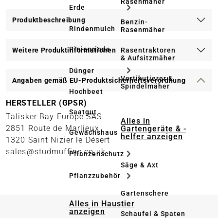
Rasenmäher
Erde
Produktbeschreibung
Benzin-
Rindenmulch
Rasenmäher
Pinienrinde
Rasentraktoren
Weitere Produktinformationen
& Aufsitzmäher
Dünger
Vertikutierer &
Angaben gemäß EU-Produktsicherheitsverordnung
Spindelmäher
Hochbeet
HERSTELLER (GPSR)
Saatgut
Talisker Bay Europe SAS
Alles in
2851 Route de Marlieux
Gartengeräte & -
Gewächshaus
helfer anzeigen
1320 Saint Nizier le Désert
sales@studmuffins.co.uk
Pflanzenschutz
Säge & Axt
Pflanzzubehör
Gartenschere
Alles in Haustier
anzeigen
Schaufel & Spaten