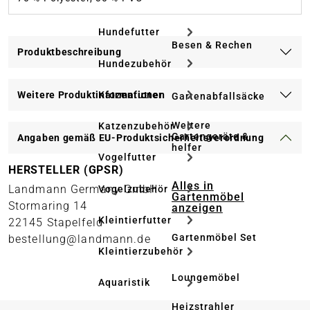
Hundefutter
Besen & Rechen
Produktbeschreibung
Hundezubehör
Katzenfutter
Weitere Produktinformationen
Gartenabfallsäcke
Weitere
Katzenzubehör
Gartengeräte & -
Angaben gemäß EU-Produktsicherheitsverordnung
helfer
Vogelfutter
HERSTELLER (GPSR)
Alles in
Landmann Germany GmbH
Vogelzubehör
Gartenmöbel
Stormaring 14
anzeigen
Kleintierfutter
22145 Stapelfeld
Gartenmöbel Set
bestellung@landmann.de
Kleintierzubehör
Loungemöbel
Aquaristik
Heizstrahler