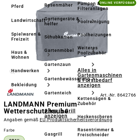
Bildergalerie überspringen
Pumpen &
ONLINE VERFÜGBAR
Rasenmäher
Pferd
Filteranlagen
Gartengeräte & -
Landwirtschaft
Poolreinigung
helfer
Spielwaren &
Poolheizungen
Schubkarren
Freizeit
Weiteres
Gartenmöbel
Haus &
Poolzubehör
Wohnen
Gartenzaun
Alles in
Handwerken
Gartenmaschinen
Gartenbewässerung
& Forstbedarf
anzeigen
Bekleidung
Gartenteich
Art.-Nr. 8642766
Kettensägen &
LANDMANN Premium
Zubehör
Wetterschutzhaube
Alles in Grill
anzeigen
Heckenscheren
Angaben gemäß
EU‑Produktsicherheitsverordnung
Rasentrimmer &
auswählen
Farbe
Gasgrill
Freischneider