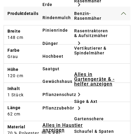
Rasenmäher
Erde
Benzin-
Produktdetails
Rindenmulch
Rasenmäher
Pinienrinde
Rasentraktoren
Breite
& Aufsitzmäher
148 cm
Dünger
Vertikutierer &
Farbe
Spindelmäher
Hochbeet
Grau
Saatgut
Höhe
Alles in
120 cm
Gartengeräte & -
Gewächshaus
helfer anzeigen
Inhalt
Pflanzenschutz
1 Stück
Säge & Axt
Länge
Pflanzzubehör
62 cm
Gartenschere
Alles in Haustier
Material
anzeigen
Schaufel & Spaten
70 % Polyester, 30 % PVC