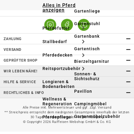
Alles in Pferd
anzeigen
Gartenliege
Gartenstuhl
Pferdefutter
Gartenbank
ZAHLUNG
Stallbedarf
Gartentisch
VERSAND
Pferdedecken
GEPRÜFTER SHOP
Bierzeltgarnitur
Reitsportzubehör
WIR LEBEN NÄHE!
Sonnen- &
Sichtschutz
Longieren &
HILFE & SERVICE
Bodenarbeiten
Pavillon
RECHTLICHES & INFO
Wellness &
Regeneration
Campingmöbel
Alle Preise inkl. Mehrwertsteuer und ggf. zzgl. Versand
** Streichpreis entspricht dem niedrigsten Gesamtpreis innerhalb der letzten
Gartenmöbelzubehör
Pferdepflege
30 Tage vor Anwendung der Preisermäßigung
© Copyright 2026 Raiffeisen Webshop GmbH & Co. KG
Gartendekoration & -
Reitbekleidung
beleuchtung