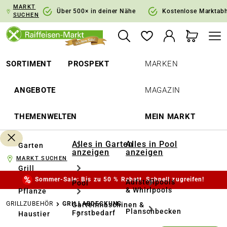
MARKT
springen
Zur Hauptnavigation springen
Über 500× in deiner Nähe
Kostenlose Marktab
SUCHEN
SORTIMENT
PROSPEKT
MARKEN
ANGEBOTE
MAGAZIN
THEMENWELTEN
MEIN MARKT
Alles in Garten
Alles in Pool
Garten
anzeigen
anzeigen
MARKT SUCHEN
Grill
Sommer-Sale: Bis zu 50 % Rabatt. Schnell zugreifen!
Aufstellpools
Pool
& Whirlpools
Pflanze
GRILLZUBEHÖR
GRILLABDECKUNG
Gartenmaschinen &
Planschbecken
Forstbedarf
Haustier