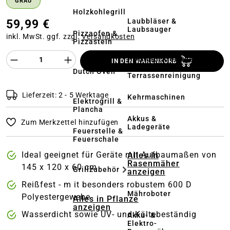
GRAU
Holzkohlegrill
Laubbläser &
59,99 €
Laubsauger
Pizzaofen &
inkl. MwSt. ggf. zzgl.
Versandkosten
Pizzastein
Produkt Anzahl des Produktes "%product%
Hochdruckreiniger
IN DEN WARENKORB
&
Dutch Oven
Terrassenreinigung
Lieferzeit: 2 - 5 Werktage
Kehrmaschinen
Elektrogrill &
Plancha
Akkus &
Zum Merkzettel hinzufügen
Ladegeräte
Feuerstelle &
Feuerschale
Ideal geeignet für Geräte mit Aufbaumaßen von
Alles in
Rasenmäher
145 x 120 x 60 cm
Grillzubehör
anzeigen
Reißfest - m it besonders robustem 600 D
Mähroboter
Polyestergewebe
Alles in Pflanze
anzeigen
Wasserdicht sowie UV- und Kältebeständig
Akku- &
Elektro-