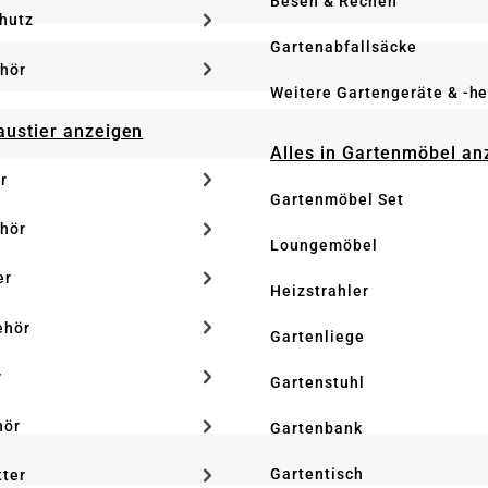
Besen & Rechen
hutz
Gartenabfallsäcke
hör
Weitere Gartengeräte & -he
Haustier anzeigen
Alles in Gartenmöbel an
r
Gartenmöbel Set
hör
Loungemöbel
er
Heizstrahler
ehör
Gartenliege
r
Gartenstuhl
hör
Gartenbank
Gartentisch
tter