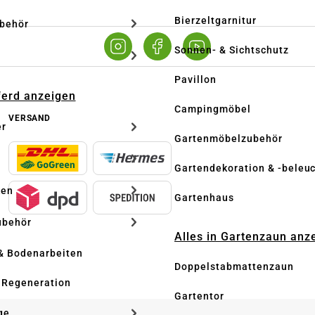
Bierzeltgarnitur
ubehör
Sonnen- & Sichtschutz
Pavillon
Pferd anzeigen
Campingmöbel
VERSAND
er
Gartenmöbelzubehör
Gartendekoration & -beleu
ken
Gartenhaus
ubehör
Alles in Gartenzaun anz
& Bodenarbeiten
Doppelstabmattenzaun
 Regeneration
Gartentor
ge