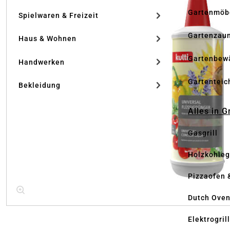
Gartenmöb
Spielwaren & Freizeit
Gartenzau
Haus & Wohnen
Gartenbew
Handwerken
Gartenteic
Bekleidung
Alles in G
Gasgrill
Holzkohlegr
Pizzaofen 
Dutch Ove
Elektrogril