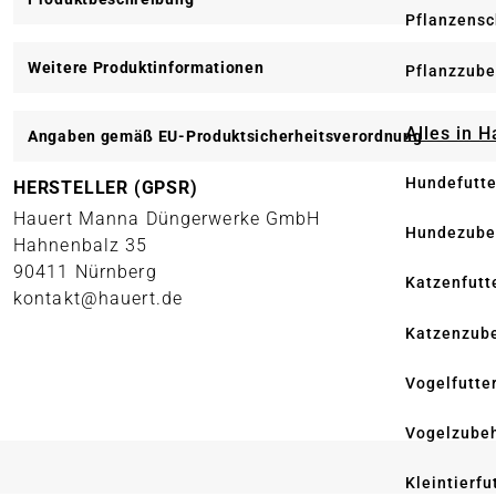
Pflanzensc
Weitere Produktinformationen
Pflanzzube
Alles in 
Angaben gemäß EU-Produktsicherheitsverordnung
Hundefutte
HERSTELLER (GPSR)
Hauert Manna Düngerwerke GmbH
Hundezube
Hahnenbalz 35
90411 Nürnberg
Katzenfutt
kontakt@hauert.de
Katzenzub
Vogelfutte
Vogelzube
Kleintierfu