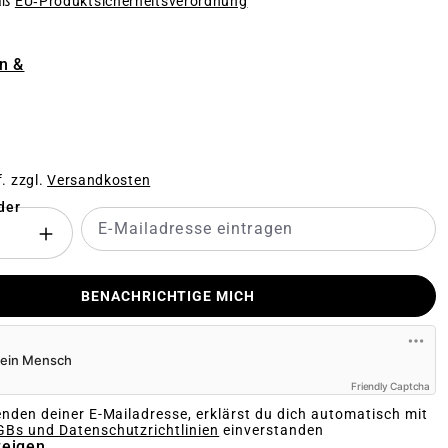
äß
EU‑Produktsicherheitsverordnung
n
n &
ION IST ZURZEIT NICHT VERFÜGBAR.)
f. zzgl.
Versandkosten
der
BENACHRICHTIGE MICH
Friendly Captcha
nden deiner E-Mailadresse, erklärst du dich automatisch mit
Bs und Datenschutzrichtlinien
einverstanden
zeigen