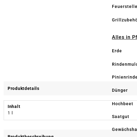
Feuerstell
Grillzubeh
Alles in 
Erde
Rindenmul
Pinienrind
Produktdetails
Dünger
Hochbeet
Inhalt
1 l
Saatgut
Gewächsha
Produktbeschreibung