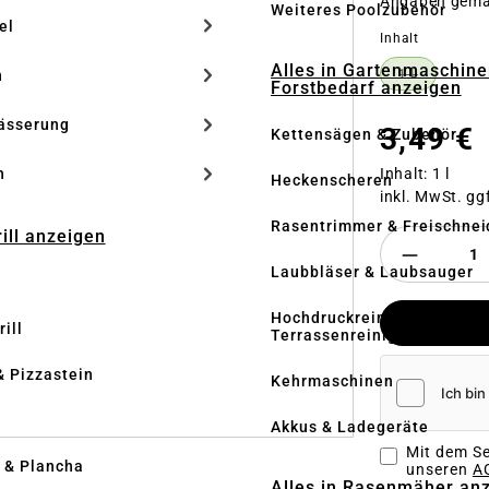
Angaben gem
Weiteres Poolzubehör
el
auswähle
Inhalt
Alles in Gartenmaschine
n
1 L
(DIESE OPT
Forstbedarf anzeigen
ässerung
3,49 €
Kettensägen & Zubehör
Inhalt:
1 l
h
Heckenscheren
inkl. MwSt. gg
Rasentrimmer & Freischnei
rill anzeigen
Laubbläser & Laubsauger
Hochdruckreiniger &
ill
Terrassenreinigung
& Pizzastein
Kehrmaschinen
n
Akkus & Ladegeräte
Mit dem Se
l & Plancha
unseren
AG
Alles in Rasenmäher an