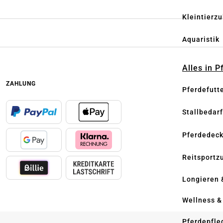
Kleintierz
Aquaristik
Alles in 
ZAHLUNG
Pferdefutt
Stallbedarf
Pferdedec
Reitsportz
Longieren 
Wellness &
Pferdepfle