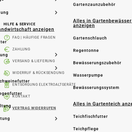
Gartenzaunzubehör
dung
Alles in Gartenbewässe
HILFE & SERVICE
anzeigen
Landwirtschaft anzeigen
FAQ | HÄUFIGE FRAGEN
Gartenschlauch
tter
ZAHLUNG
Regentonne
tung
VERSAND & LIEFERUNG
Bewässerungszubehör
WIDERRUF & RÜCKSENDUNG
Wasserpumpe
Schweinefutter
ENTSORGUNG ELEKTROALTGERÄTE
Bewässerungssystem
iegenfutter
KONTAKT
Alles in Gartenteich anz
altung
VERTRAG WIDERRUFEN
Teichfischfutter
ltung
Teichpflege