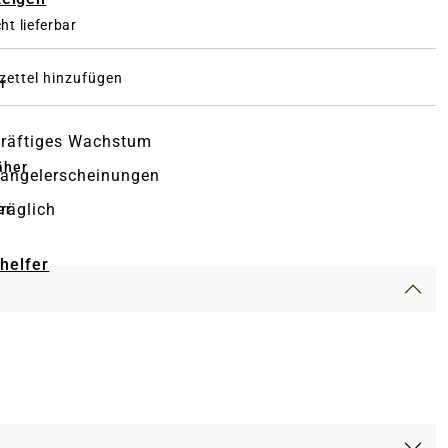
ht lieferbar
ettel hinzufügen
r
kräftiges Wachstum
äher
angelerscheinungen
träglich
er
-helfer