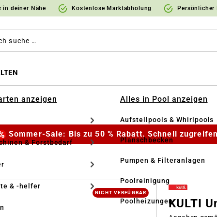
 in deiner Nähe
Kostenlose Marktabholung
Persönlicher
LTEN
Garten anzeigen
Alles in Pool anzeigen
Aufstellpools & Whirlpools
Sommer-Sale: Bis zu 50 % Rabatt. Schnell zugreifen
Planschbecken
hinen & Forstbedarf
Pumpen & Filteranlagen
r
Poolreinigung
te & -helfer
NICHT VERFÜGBAR
KULTI Un
Poolheizungen
en