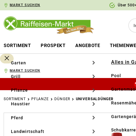
MARKT SUCHEN
Über 500×
springen
Zur Hauptnavigation springen
SORTIMENT
PROSPEKT
ANGEBOTE
THEMENWE
Alles in 
Garten
MARKT SUCHEN
Pool
Grill
Gartenmasc
Pflanze
SORTIMENT
PFLANZE
DÜNGER
UNIVERSALDÜNGER
Rasenmähe
Haustier
Bildergalerie überspringen
Gartengerä
Pferd
Schubkarr
Landwirtschaft