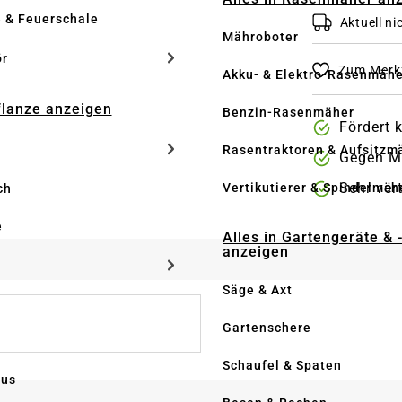
e & Feuerschale
Aktuell nic
Mähroboter
ör
Zum Merkz
Akku- & Elektro-Rasenmähe
Pflanze anzeigen
Benzin-Rasenmäher
Fördert 
Rasentraktoren & Aufsitzm
Gegen M
Sehr ver
Vertikutierer & Spindelmäh
ch
e
Alles in Gartengeräte & 
anzeigen
Säge & Axt
Gartenschere
Schaufel & Spaten
us