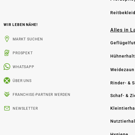
Reitbeklei
WIR LEBEN NÄHE!
Alles in 
MARKT SUCHEN
Geflügelfu
PROSPEKT
Hühnerhal
WHATSAPP
Weidezaun
ÜBER UNS
Rinder- & 
FRANCHISE-PARTNER WERDEN
Schaf- & Z
Kleintierh
NEWSLETTER
Nutztierha
Hygiene