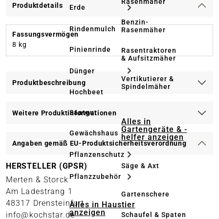
Rasenmäher
Produktdetails
Erde
Benzin-
Rindenmulch
Rasenmäher
Fassungsvermögen
8 kg
Pinienrinde
Rasentraktoren
& Aufsitzmäher
Dünger
Vertikutierer &
Produktbeschreibung
Spindelmäher
Hochbeet
Saatgut
Weitere Produktinformationen
Alles in
Gartengeräte & -
Gewächshaus
helfer anzeigen
Angaben gemäß EU-Produktsicherheitsverordnung
Pflanzenschutz
HERSTELLER (GPSR)
Säge & Axt
Pflanzzubehör
Merten & Storck
Am Ladestrang 1
Gartenschere
48317 Drensteinfurt
Alles in Haustier
anzeigen
info@kochstar.de
Schaufel & Spaten