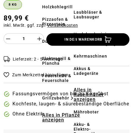
8 KG
Holzkohlegrill
Laubbläser &
89,99 €
Laubsauger
Pizzaofen &
Pizzastein
inkl. MwSt. ggf. zzgl.
Versandkosten
Hochdruckreiniger
Produkt Anzahl des Produktes "%product%
&
IN DEN WARENKORB
Dutch Oven
Terrassenreinigung
Kehrmaschinen
Elektrogrill &
Lieferzeit: 2 - 5 Werktage
Plancha
Akkus &
Ladegeräte
Zum Merkzettel hinzufügen
Feuerstelle &
Feuerschale
Alles in
Fassungsvermögen von bis zu 8 kg Obst
Rasenmäher
Grillzubehör
anzeigen
Kochfeste, laugen- & säurebeständige Oberfläche
Mähroboter
Ohne Elektrik
Alles in Pflanze
anzeigen
Akku- &
Elektro-