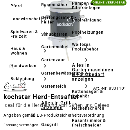
Bildergalerie überspringen
Pumpen &
ONLINE VERFÜGBAR
Rasenmäher
Pferd
Filteranlagen
Gartengeräte & -
Landwirtschaft
Poolreinigung
helfer
Spielwaren &
Poolheizungen
Schubkarren
Freizeit
Weiteres
Gartenmöbel
Haus &
Poolzubehör
Wohnen
Gartenzaun
Alles in
Handwerken
Gartenmaschinen
Gartenbewässerung
& Forstbedarf
anzeigen
Bekleidung
Gartenteich
Art.-Nr. 8331101
Kettensägen &
kochstar Herd-Entsafter
Zubehör
Alles in Grill
Ideal für die Herstellung von Säften und Gelees
anzeigen
Heckenscheren
Angaben gemäß
EU‑Produktsicherheitsverordnung
Rasentrimmer &
Gasgrill
Freischneider
auswählen
Fassungsvermögen