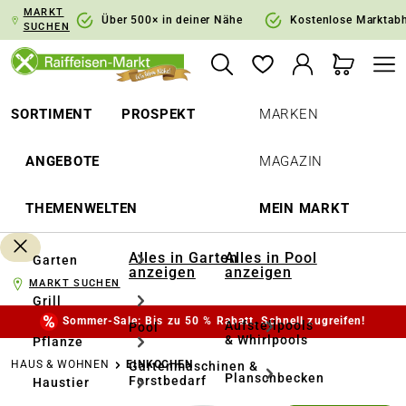
MARKT
springen
Zur Hauptnavigation springen
Über 500× in deiner Nähe
Kostenlose Marktab
SUCHEN
SORTIMENT
PROSPEKT
MARKEN
ANGEBOTE
MAGAZIN
THEMENWELTEN
MEIN MARKT
Alles in Garten
Alles in Pool
Garten
anzeigen
anzeigen
MARKT SUCHEN
Grill
Sommer-Sale: Bis zu 50 % Rabatt. Schnell zugreifen!
Aufstellpools
Pool
& Whirlpools
Pflanze
HAUS & WOHNEN
EINKOCHEN
Gartenmaschinen &
Planschbecken
Forstbedarf
Haustier