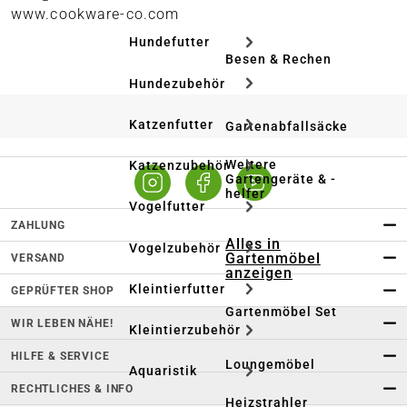
www.cookware-co.com
Hundefutter
Besen & Rechen
Hundezubehör
Katzenfutter
Gartenabfallsäcke
Weitere
Katzenzubehör
Gartengeräte & -
helfer
Vogelfutter
ZAHLUNG
Alles in
Vogelzubehör
Gartenmöbel
VERSAND
anzeigen
Kleintierfutter
GEPRÜFTER SHOP
Gartenmöbel Set
WIR LEBEN NÄHE!
Kleintierzubehör
HILFE & SERVICE
Loungemöbel
Aquaristik
RECHTLICHES & INFO
Heizstrahler