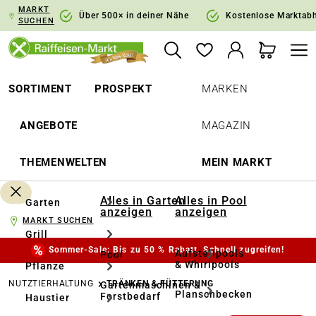
MARKT
springen
Zur Hauptnavigation springen
Über 500× in deiner Nähe
Kostenlose Marktab
SUCHEN
SORTIMENT
PROSPEKT
MARKEN
ANGEBOTE
MAGAZIN
THEMENWELTEN
MEIN MARKT
Alles in Garten
Alles in Pool
Garten
anzeigen
anzeigen
MARKT SUCHEN
Grill
Sommer-Sale: Bis zu 50 % Rabatt. Schnell zugreifen!
Aufstellpools
Pool
& Whirlpools
Pflanze
NUTZTIERHALTUNG
TRÄNKEN & FÜTTERUNG
Gartenmaschinen &
Planschbecken
Forstbedarf
Haustier