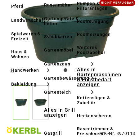
Bildergalerie überspringen
Pumpen &
NICHT VERFÜGBAR
Rasenmäher
Pferd
Filteranlagen
Gartengeräte & -
Landwirtschaft
Poolreinigung
helfer
Spielwaren &
Poolheizungen
Schubkarren
Freizeit
Weiteres
Gartenmöbel
Haus &
Poolzubehör
Wohnen
Gartenzaun
Alles in
Handwerken
Gartenmaschinen
Gartenbewässerung
& Forstbedarf
anzeigen
Bekleidung
Gartenteich
Kettensägen &
Zubehör
Alles in Grill
anzeigen
Heckenscheren
Rasentrimmer &
Gasgrill
Art.-Nr. 8970113
Freischneider