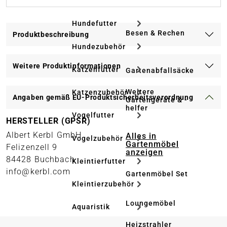
Hundefutter
Besen & Rechen
Produktbeschreibung
Hundezubehör
Weitere Produktinformationen
Katzenfutter
Gartenabfallsäcke
Weitere
Katzenzubehör
Angaben gemäß EU-Produktsicherheitsverordnung
Gartengeräte & -
helfer
Vogelfutter
HERSTELLER (GPSR)
Albert Kerbl GmbH
Alles in
Vogelzubehör
Gartenmöbel
Felizenzell 9
anzeigen
84428 Buchbach
Kleintierfutter
info@kerbl.com
Gartenmöbel Set
Kleintierzubehör
Loungemöbel
Aquaristik
Heizstrahler