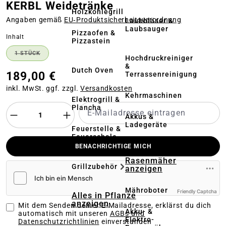
KERBL Weidetränke
Holzkohlegrill
Angaben gemäß
EU‑Produktsicherheitsverordnung
Laubbläser &
Laubsauger
Pizzaofen &
auswählen
Inhalt
Pizzastein
1 STÜCK
(DIESE OPTION IST ZURZEIT NICHT VERFÜGBAR.)
Hochdruckreiniger
&
Dutch Oven
189,00 €
Terrassenreinigung
inkl. MwSt. ggf. zzgl.
Versandkosten
Kehrmaschinen
Elektrogrill &
Plancha
Akkus &
Ladegeräte
Feuerstelle &
Feuerschale
BENACHRICHTIGE MICH
Alles in
Rasenmäher
Grillzubehör
anzeigen
Mähroboter
Friendly Captcha
Alles in Pflanze
anzeigen
Mit dem Senden deiner E-Mailadresse, erklärst du dich
Akku- &
automatisch mit unseren
AGBs und
Elektro-
Datenschutzrichtlinien
einverstanden