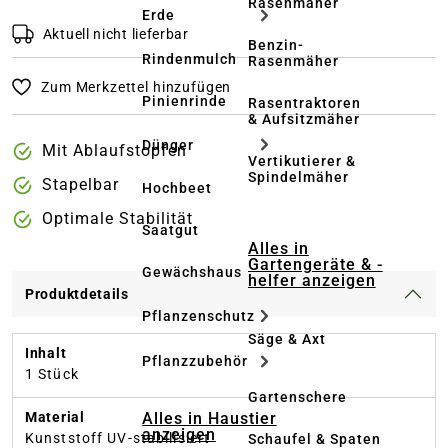
Rasenmäher
Erde
Aktuell nicht lieferbar
Benzin-
Rindenmulch
Rasenmäher
Zum Merkzettel hinzufügen
Pinienrinde
Rasentraktoren
& Aufsitzmäher
Dünger
Mit Ablaufstopfen
Vertikutierer &
Spindelmäher
Stapelbar
Hochbeet
Optimale Stabilität
Saatgut
Alles in
Gartengeräte & -
Gewächshaus
helfer anzeigen
Produktdetails
Pflanzenschutz
Säge & Axt
Inhalt
Pflanzzubehör
1 Stück
Gartenschere
Alles in Haustier
Material
anzeigen
Kunststoff UV-stabilisiert
Schaufel & Spaten