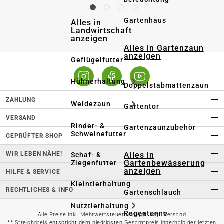
Gartenhaus
Alles in
Landwirtschaft
anzeigen
Alles in Gartenzaun
anzeigen
Geflügelfutter
Hühnerhaltung
Doppelstabmattenzaun
ZAHLUNG
Weidezaun
Gartentor
VERSAND
Rinder- &
Gartenzaunzubehör
Schweinefutter
GEPRÜFTER SHOP
WIR LEBEN NÄHE!
Alles in
Schaf- &
Gartenbewässerung
Ziegenfutter
anzeigen
HILFE & SERVICE
Kleintierhaltung
RECHTLICHES & INFO
Gartenschlauch
Nutztierhaltung
Regentonne
Alle Preise inkl. Mehrwertsteuer und ggf. zzgl. Versand
** Streichpreis entspricht dem niedrigsten Gesamtpreis innerhalb der letzten