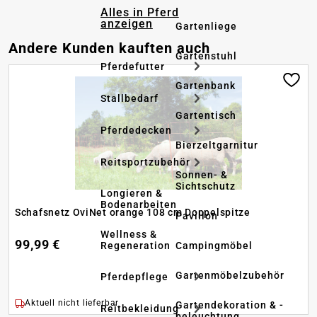
Alles in Pferd
anzeigen
Gartenliege
Produktgalerie überspringen
Andere Kunden kauften auch
Gartenstuhl
Pferdefutter
Gartenbank
Stallbedarf
Gartentisch
Pferdedecken
Bierzeltgarnitur
Reitsportzubehör
Sonnen- &
Sichtschutz
Longieren &
Bodenarbeiten
Schafsnetz OviNet orange 108 cm Doppelspitze
Pavillon
Wellness &
99,99 €
Regeneration
Campingmöbel
Gartenmöbelzubehör
Pferdepflege
Aktuell nicht lieferbar
Gartendekoration & -
Reitbekleidung
beleuchtung