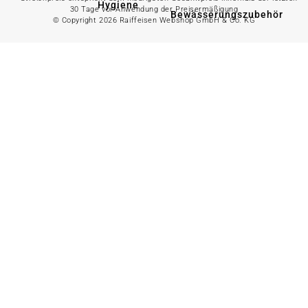
Hygiene
30 Tage vor Anwendung der Preisermäßigung
Bewässerungszubehör
© Copyright 2026 Raiffeisen Webshop GmbH & Co. KG
Alles in
Wasserpumpe
Spielwaren &
Freizeit
Bewässerungssystem
anzeigen
Spielzeug
Alles in
Gartenteich
anzeigen
Spielhäuser
Teichfischfutter
Wasserspielzeug
Teichpflege
Kinderfahrzeuge
Teichzubehör
Ballsport
Tretroller &
Alles in
Inlineskates
Grillzubehör
anzeigen
Sandkästen