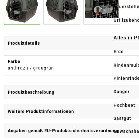
Feuerstell
Grillzubeh
Alles in 
Produktdetails
Erde
Farbe
Rindenmul
anthrazit / graugrün
Pinienrind
Dünger
Produktbeschreibung
Hochbeet
Weitere Produktinformationen
Saatgut
Angaben gemäß EU-Produktsicherheitsverordnung
Gewächsha