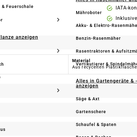
e & Feuerschale
IATA-kon
Mähroboter
Inklusiv
ör
Akku- & Elektro-Rasenmähe
Pflanze anzeigen
Benzin-Rasenmäher
Rasentraktoren & Aufsitzm
Material
Vertikutierer & Spindelmäh
ch
Aus recycelten Plastikflasch
e
Alles in Gartengeräte & 
anzeigen
Säge & Axt
Gartenschere
Schaufel & Spaten
us