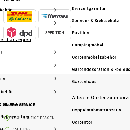
Bierzeltgarnitur
ubehör
Sonnen- & Sichtschutz
Pavillon
Pferd anzeigen
Campingmöbel
er
Gartenmöbelzubehör
Gartendekoration & -beleu
ken
Gartenhaus
ubehör
Alles in Gartenzaun anz
& Bodenarbeiten
HILFE & SERVICE
Doppelstabmattenzaun
 Regeneration
FAQ | HÄUFIGE FRAGEN
Gartentor
ge
ZAHLUNG