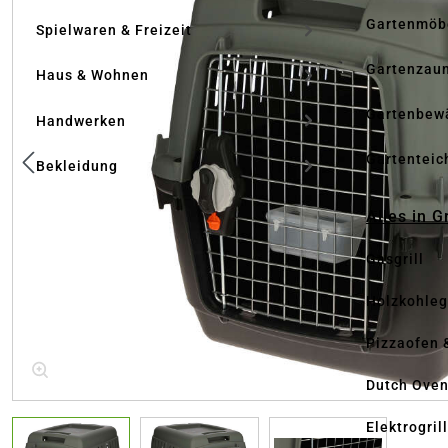
Gartenmöb
Spielwaren & Freizeit
Gartenzau
Haus & Wohnen
Gartenbew
Handwerken
Gartenteic
Bekleidung
Alles in G
Gasgrill
Holzkohlegr
Pizzaofen 
Dutch Ove
Elektrogril