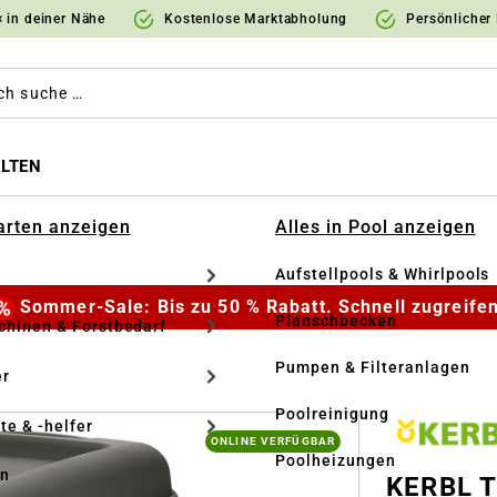
 in deiner Nähe
Kostenlose Marktabholung
Persönlicher
LTEN
Garten anzeigen
Alles in Pool anzeigen
Aufstellpools & Whirlpools
Sommer-Sale: Bis zu 50 % Rabatt. Schnell zugreifen
Planschbecken
hinen & Forstbedarf
Pumpen & Filteranlagen
r
Poolreinigung
te & -helfer
ONLINE VERFÜGBAR
Poolheizungen
en
KERBL T