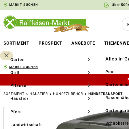
MARKT SUCHEN
Über 500×
springen
Zur Hauptnavigation springen
SORTIMENT
PROSPEKT
ANGEBOTE
THEMENWE
Alles in 
Garten
MARKT SUCHEN
Pool
Grill
Gartenmasc
Pflanze
SORTIMENT
HAUSTIER
HUNDEZUBEHÖR
HUNDETRANSPORT
Rasenmähe
Haustier
Bildergalerie überspringen
Gartengerä
Pferd
Schubkarr
Landwirtschaft