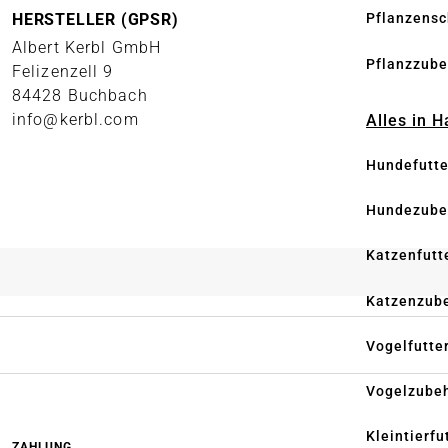
HERSTELLER (GPSR)
Pflanzensc
Albert Kerbl GmbH
Pflanzzube
Felizenzell 9
84428 Buchbach
info@kerbl.com
Alles in 
Hundefutte
Hundezube
Katzenfutt
Katzenzub
Vogelfutte
Vogelzube
Kleintierfu
ZAHLUNG