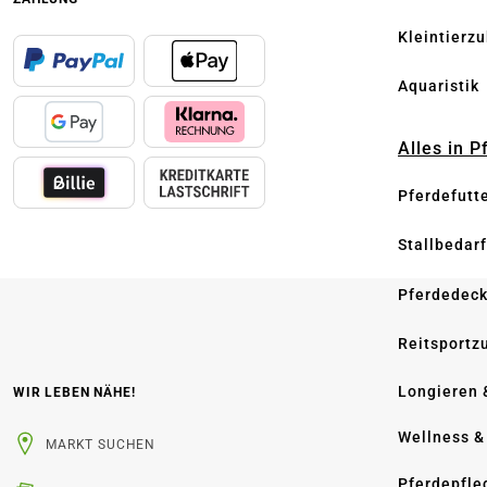
Kleintierz
Aquaristik
Alles in 
Pferdefutt
Stallbedarf
Pferdedec
Reitsportz
Longieren 
WIR LEBEN NÄHE!
Wellness &
MARKT SUCHEN
Pferdepfle