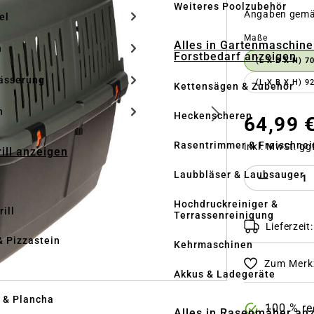
Weiteres Poolzubehör
Angaben gem
el
auswähle
Maße
Alles in Gartenmaschine
n
Forstbedarf anzeigen
(L X B X H) 7
ässerung
(L X B X H) 9
Kettensägen & Zubehör
h
Heckenscheren
64,99 
Rasentrimmer & Freischnei
inkl. MwSt. gg
rill anzeigen
Produkt 
Laubbläser & Laubsauger
Hochdruckreiniger &
ill
Terrassenreinigung
Lieferzeit
& Pizzastein
Kehrmaschinen
Zum Merkz
n
Akkus & Ladegeräte
l & Plancha
100 % re
Alles in Rasenmäher an