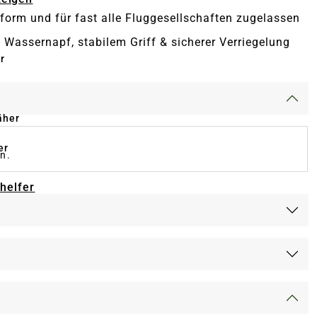
form und für fast alle Fluggesellschaften zugelassen
e Wassernapf, stabilem Griff & sicherer Verriegelung
r
äher
er
en.
-helfer