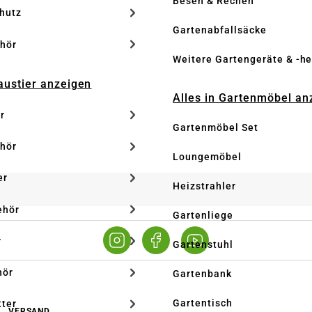
Besen & Rechen
hutz
Gartenabfallsäcke
hör
Weitere Gartengeräte & -he
Haustier anzeigen
Alles in Gartenmöbel an
r
Gartenmöbel Set
hör
Loungemöbel
er
Heizstrahler
ehör
Gartenliege
r
Gartenstuhl
hör
Gartenbank
Gartentisch
tter
VERSAND