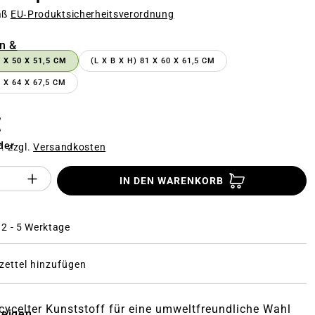
äß
EU‑Produktsicherheitsverordnung
n
n &
0 X 50 X 51,5 CM
(L X B X H) 81 X 60 X 61,5 CM
2 X 64 X 67,5 CM
€
der
f. zzgl.
Versandkosten
Anzahl des Produktes "%product%": Gi
IN DEN WARENKORB
: 2 - 5 Werktage
ettel hinzufügen
cycelter Kunststoff für eine umweltfreundliche Wahl
zeigen