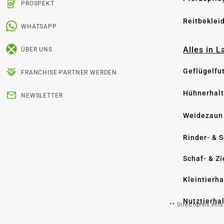
PROSPEKT
Reitbeklei
WHATSAPP
Alles in 
ÜBER UNS
Geflügelfu
FRANCHISE-PARTNER WERDEN
Hühnerhal
NEWSLETTER
Weidezaun
Rinder- & 
Schaf- & Z
Kleintierh
Nutztierha
** Streichpreis ent
Hygiene