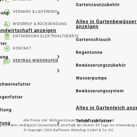
Gartenzaunzubehör
VERSAND & LIEFERUNG
dung
Alles in Gartenbewässe
WIDERRUF & RÜCKSENDUNG
anzeigen
Landwirtschaft anzeigen
ENTSORGUNG ELEKTROALTGERÄTE
Gartenschlauch
tter
KONTAKT
Regentonne
tung
VERTRAG WIDERRUFEN
Bewässerungszubehör
Wasserpumpe
Schweinefutter
Bewässerungssystem
iegenfutter
Alles in Gartenteich anz
altung
Teichfischfutter
Alle Preise inkl. Mehrwertsteuer und ggf. zzgl. Versand
ltung
spricht dem niedrigsten Gesamtpreis innerhalb der letzten 30 Tage vor Anwendung
© Copyright 2026 Raiffeisen Webshop GmbH & Co. KG
Teichpflege