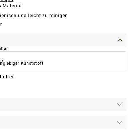
 Material
ienisch und leicht zu reinigen
r
äher
er
anglebiger Kunststoff
-helfer