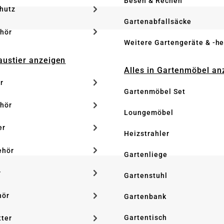
Besen & Rechen
hutz
Gartenabfallsäcke
hör
Weitere Gartengeräte & -he
Haustier anzeigen
Alles in Gartenmöbel an
r
Gartenmöbel Set
hör
Loungemöbel
er
Heizstrahler
ehör
Gartenliege
r
Gartenstuhl
hör
Gartenbank
Gartentisch
tter