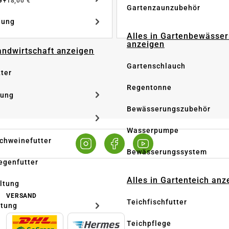
b
118,00 €
Gartenzaunzubehör
dung
Alles in Gartenbewässe
anzeigen
Landwirtschaft anzeigen
Gartenschlauch
tter
Regentonne
tung
Bewässerungszubehör
Wasserpumpe
Schweinefutter
Bewässerungssystem
iegenfutter
Alles in Gartenteich anz
altung
VERSAND
Teichfischfutter
ltung
Teichpflege