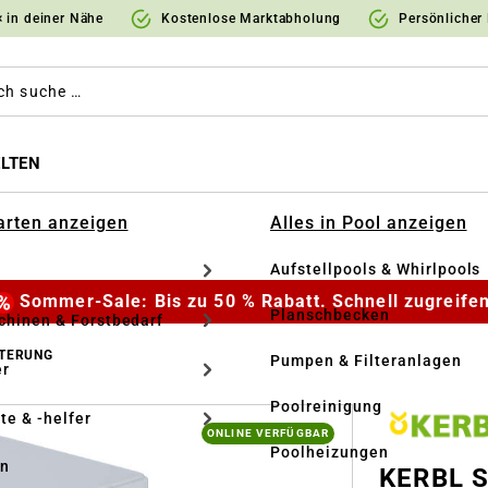
 in deiner Nähe
Kostenlose Marktabholung
Persönlicher
LTEN
Garten anzeigen
Alles in Pool anzeigen
Aufstellpools & Whirlpools
Sommer-Sale: Bis zu 50 % Rabatt. Schnell zugreifen
Planschbecken
hinen & Forstbedarf
TERUNG
Pumpen & Filteranlagen
r
Poolreinigung
te & -helfer
ONLINE VERFÜGBAR
Poolheizungen
en
KERBL S