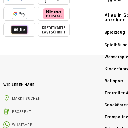
Alles in S
anzeigen
Spielzeug
Spielhäuse
Wasserspi
Kinderfahr
Ballsport
WIR LEBEN NÄHE!
Tretroller 
MARKT SUCHEN
Sandkäste
PROSPEKT
Trampolin
WHATSAPP