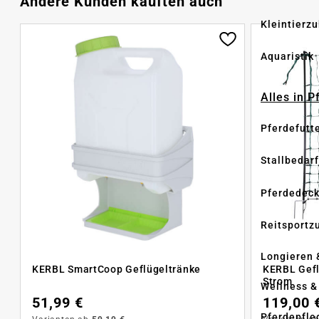
Andere Kunden kauften auch
Kleintierz
Aquaristik
Alles in 
Pferdefutt
Stallbedarf
Pferdedec
Reitsportz
Longieren 
KERBL SmartCoop Geflügeltränke
KERBL Gefl
Strom
Wellness &
51,99 €
119,00 
Pferdepfle