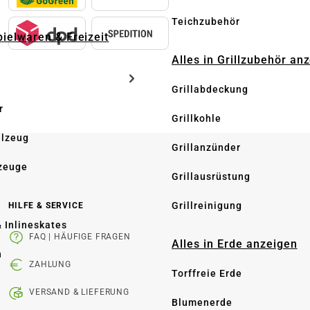
Teichzubehör
pielwaren & Freizeit
Alles in Grillzubehör an
Grillabdeckung
r
Grillkohle
elzeug
Grillanzünder
zeuge
Grillausrüstung
Grillreinigung
HILFE & SERVICE
& Inlineskates
FAQ | HÄUFIGE FRAGEN
Alles in Erde anzeigen
n
ZAHLUNG
Torffreie Erde
e
VERSAND & LIEFERUNG
Blumenerde