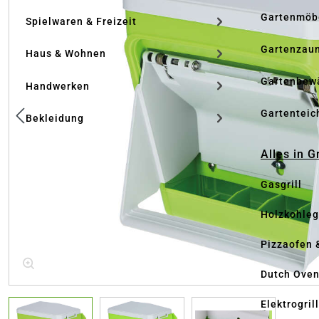
Gartenmöb
Spielwaren & Freizeit
Gartenzau
Haus & Wohnen
Gartenbew
Handwerken
Gartenteic
Bekleidung
Alles in G
Gasgrill
Holzkohlegr
Pizzaofen 
Dutch Ove
Elektrogril