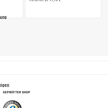
Varianten ab
17,19 €
rung
eigen
GEPRÜFTER SHOP