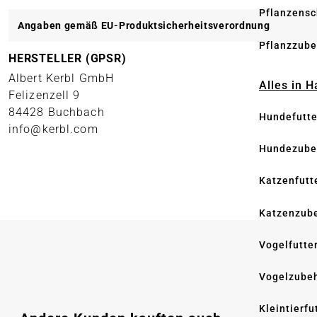
Pflanzensc
Angaben gemäß EU-Produktsicherheitsverordnung
Pflanzzube
HERSTELLER (GPSR)
Albert Kerbl GmbH
Alles in 
Felizenzell 9
84428 Buchbach
Hundefutte
info@kerbl.com
Hundezube
Katzenfutt
Katzenzub
Vogelfutte
Vogelzube
Kleintierfu
Produktgalerie überspringen