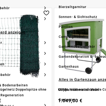
Bierzeltgarnitur
ubehör
Sonnen- & Sichtschutz
Pavillon
Pferd anzeigen
Campingmöbel
er
Gartenmöbelzubehör
Gartendekoration & -beleu
ken
Gartenhaus
ubehör
Alles in Gartenzaun anz
& Bodenarbeiten
ügelnetz Doppelspitze ohne
KERBL Hühnerstall Mobile C
Doppelstabmattenzaun
 Regeneration
Gartentor
€
1.049,00 €
ge