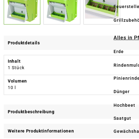
Feuerstell
Grillzubeh
Alles in 
Produktdetails
Erde
Inhalt
Rindenmul
1 Stück
Pinienrind
Volumen
10 l
Dünger
Hochbeet
Produktbeschreibung
Saatgut
Weitere Produktinformationen
Gewächsha