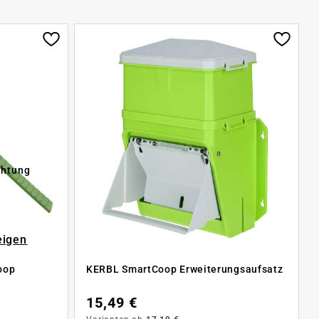
chtung
eigen
oop
KERBL SmartCoop Erweiterungsaufsatz
15,49 €