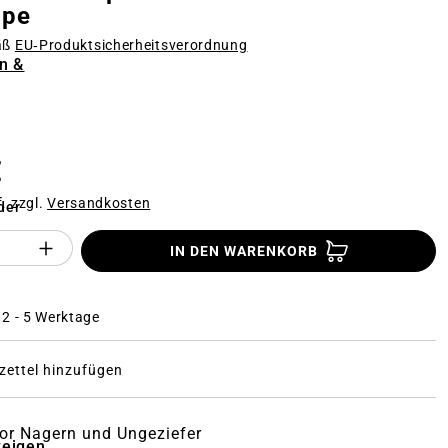
ppe
äß
EU‑Produktsicherheitsverordnung
n &
n
€
f. zzgl.
Versandkosten
der
Anzahl des Produktes "%product%": Gi
IN DEN WARENKORB
: 2 - 5 Werktage
ettel hinzufügen
or Nagern und Ungeziefer
zeigen