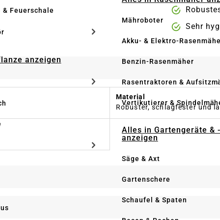
Robustes
e & Feuerschale
Mähroboter
Sehr hyg
ör
Akku- & Elektro-Rasenmähe
Pflanze anzeigen
Benzin-Rasenmäher
Rasentraktoren & Aufsitzm
Material
Vertikutierer & Spindelmäh
ch
Robuster, schlagfester und l
e
Alles in Gartengeräte & 
anzeigen
Säge & Axt
Gartenschere
Schaufel & Spaten
us