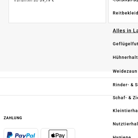
Varianten ab
59,19 €
Varianten a
Reitbeklei
Alles in 
Geflügelfu
Hühnerhal
Weidezaun
Rinder- & 
Schaf- & Z
Kleintierh
ZAHLUNG
Nutztierha
Hygiene