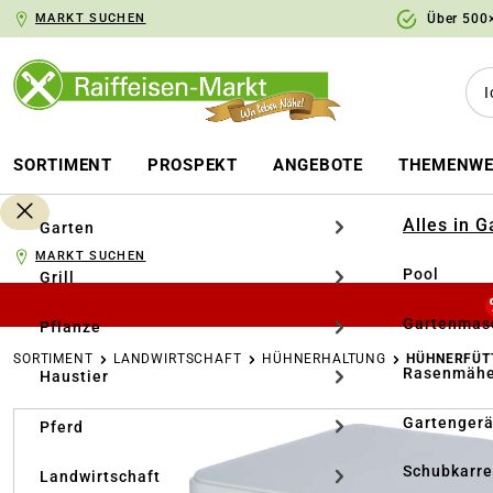
MARKT SUCHEN
Über 500×
springen
Zur Hauptnavigation springen
SORTIMENT
PROSPEKT
ANGEBOTE
THEMENWE
Alles in 
Garten
MARKT SUCHEN
Pool
Grill
Gartenmasc
Pflanze
SORTIMENT
LANDWIRTSCHAFT
HÜHNERHALTUNG
HÜHNERFÜT
Rasenmähe
Haustier
Bildergalerie überspringen
Gartengerä
Pferd
Schubkarr
Landwirtschaft