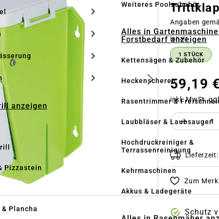
Weiteres Poolzubehör
Trittkla
el
Angaben gem
Alles in Gartenmaschine
n
Forstbedarf anzeigen
auswähle
Inhalt
1 STÜCK
ässerung
Kettensägen & Zubehör
h
59,19 
Heckenscheren
inkl. MwSt. gg
Rasentrimmer & Freischnei
rill anzeigen
Produkt 
Laubbläser & Laubsauger
Hochdruckreiniger &
ill
Terrassenreinigung
Lieferzeit
& Pizzastein
Kehrmaschinen
Zum Merkz
n
Akkus & Ladegeräte
l & Plancha
Schutz v
Alles in Rasenmäher an