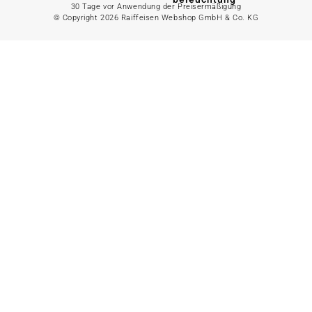
30 Tage vor Anwendung der Preisermäßigung
© Copyright 2026 Raiffeisen Webshop GmbH & Co. KG
Gartenhaus
Alles in
Landwirtschaft
anzeigen
Alles in Gartenzaun
anzeigen
Geflügelfutter
Hühnerhaltung
Doppelstabmattenzaun
Weidezaun
Gartentor
Rinder- &
Gartenzaunzubehör
Schweinefutter
Alles in
Schaf- &
Gartenbewässerung
Ziegenfutter
anzeigen
Kleintierhaltung
Gartenschlauch
Nutztierhaltung
Regentonne