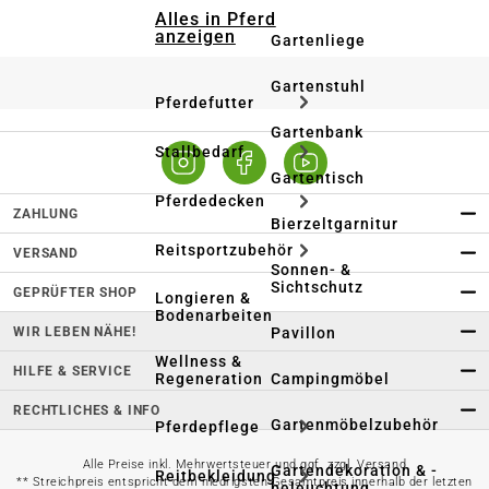
Alles in Pferd
anzeigen
Gartenliege
Gartenstuhl
Pferdefutter
Gartenbank
Stallbedarf
Gartentisch
Pferdedecken
ZAHLUNG
Bierzeltgarnitur
Reitsportzubehör
VERSAND
Sonnen- &
Sichtschutz
GEPRÜFTER SHOP
Longieren &
Bodenarbeiten
WIR LEBEN NÄHE!
Pavillon
Wellness &
HILFE & SERVICE
Regeneration
Campingmöbel
RECHTLICHES & INFO
Gartenmöbelzubehör
Pferdepflege
Alle Preise inkl. Mehrwertsteuer und ggf. zzgl. Versand
Gartendekoration & -
Reitbekleidung
** Streichpreis entspricht dem niedrigsten Gesamtpreis innerhalb der letzten
beleuchtung