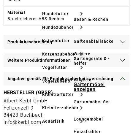
Material
Hundefutter
Bruchsicherer ABS-Rechen
Besen & Rechen
Hundezubehör
Katzenfutter
Gartenabfallsäcke
Produktbeschreibung
Weitere
Katzenzubehör
Gartengeräte & -
Weitere Produktinformationen
helfer
Vogelfutter
Angaben gemäß EU-Produktsicherheitsverordnung
Alles in
Vogelzubehör
Gartenmöbel
anzeigen
HERSTELLER (GPSR)
Kleintierfutter
Albert Kerbl GmbH
Gartenmöbel Set
Felizenzell 9
Kleintierzubehör
84428 Buchbach
Loungemöbel
Aquaristik
info@kerbl.com
Heizstrahler