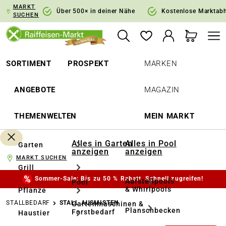
MARKT
springen
Zur Hauptnavigation springen
Über 500× in deiner Nähe
Kostenlose Marktab
SUCHEN
SORTIMENT
PROSPEKT
MARKEN
ANGEBOTE
MAGAZIN
THEMENWELTEN
MEIN MARKT
Alles in Garten
Alles in Pool
Garten
anzeigen
anzeigen
MARKT SUCHEN
Grill
Sommer-Sale: Bis zu 50 % Rabatt. Schnell zugreifen!
Aufstellpools
Pool
& Whirlpools
Pflanze
STALLBEDARF
STALL AUSMISTEN
Gartenmaschinen &
Planschbecken
Forstbedarf
Haustier