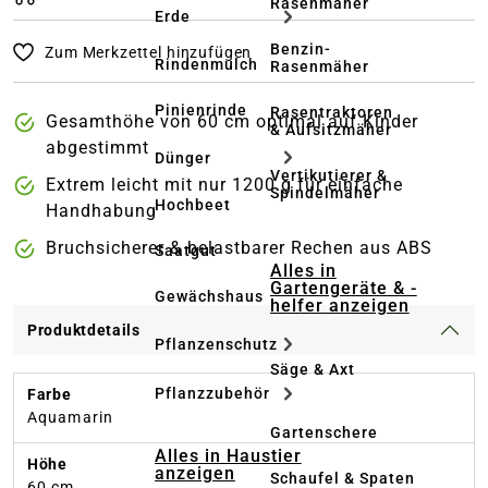
Rasenmäher
Erde
Benzin-
Zum Merkzettel hinzufügen
Rindenmulch
Rasenmäher
Pinienrinde
Rasentraktoren
Gesamthöhe von 60 cm optimal auf Kinder
& Aufsitzmäher
abgestimmt
Dünger
Vertikutierer &
Extrem leicht mit nur 1200 g für einfache
Spindelmäher
Hochbeet
Handhabung
Bruchsicherer & belastbarer Rechen aus ABS
Saatgut
Alles in
Gartengeräte & -
Gewächshaus
helfer anzeigen
Produktdetails
Pflanzenschutz
Säge & Axt
Pflanzzubehör
Farbe
Aquamarin
Gartenschere
Alles in Haustier
Höhe
anzeigen
Schaufel & Spaten
60 cm