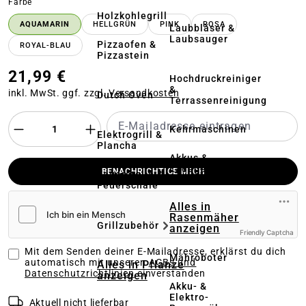
auswählen
Farbe
Holzkohlegrill
AQUAMARIN
HELLGRÜN
PINK
ROSA
Laubbläser &
Laubsauger
Pizzaofen &
ROYAL-BLAU
Pizzastein
21,99 €
Hochdruckreiniger
&
inkl. MwSt. ggf. zzgl.
Versandkosten
Dutch Oven
Terrassenreinigung
Kehrmaschinen
Elektrogrill &
Plancha
Akkus &
Ladegeräte
BENACHRICHTIGE MICH
Feuerstelle &
Feuerschale
Alles in
Rasenmäher
Grillzubehör
anzeigen
Friendly Captcha
Mit dem Senden deiner E-Mailadresse, erklärst du dich
Mähroboter
automatisch mit unseren
AGBs und
Alles in Pflanze
Datenschutzrichtlinien
einverstanden
anzeigen
Akku- &
Elektro-
Aktuell nicht lieferbar