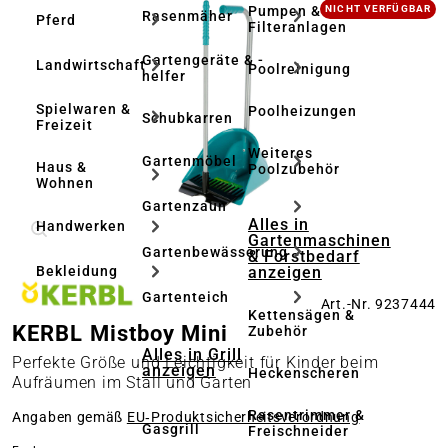
Bildergalerie überspringen
Pumpen &
NICHT VERFÜGBAR
Rasenmäher
Pferd
Filteranlagen
Gartengeräte & -
Landwirtschaft
Poolreinigung
helfer
Spielwaren &
Poolheizungen
Schubkarren
Freizeit
Weiteres
Gartenmöbel
Haus &
Poolzubehör
Wohnen
Gartenzaun
Alles in
Handwerken
Gartenmaschinen
Gartenbewässerung
& Forstbedarf
anzeigen
Bekleidung
Gartenteich
Art.-Nr. 9237444
Kettensägen &
KERBL Mistboy Mini
Zubehör
Alles in Grill
Perfekte Größe und Leichtigkeit für Kinder beim
anzeigen
Heckenscheren
Aufräumen im Stall und Garten
Rasentrimmer &
Angaben gemäß
EU‑Produktsicherheitsverordnung
Gasgrill
Freischneider