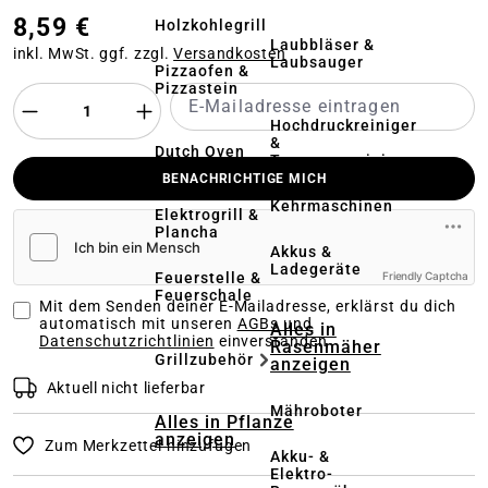
8,59 €
Holzkohlegrill
Laubbläser &
inkl. MwSt. ggf. zzgl.
Versandkosten
Laubsauger
Pizzaofen &
Pizzastein
Hochdruckreiniger
&
Dutch Oven
Terrassenreinigung
BENACHRICHTIGE MICH
Kehrmaschinen
Elektrogrill &
Plancha
Akkus &
Ladegeräte
Feuerstelle &
Friendly Captcha
Feuerschale
Mit dem Senden deiner E-Mailadresse, erklärst du dich
automatisch mit unseren
AGBs und
Alles in
Datenschutzrichtlinien
einverstanden
Rasenmäher
Grillzubehör
anzeigen
Aktuell nicht lieferbar
Mähroboter
Alles in Pflanze
anzeigen
Zum Merkzettel hinzufügen
Akku- &
Elektro-