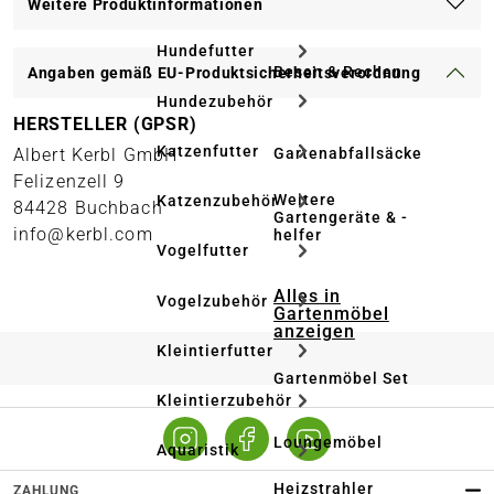
Weitere Produktinformationen
Hundefutter
Besen & Rechen
Angaben gemäß EU-Produktsicherheitsverordnung
Hundezubehör
HERSTELLER (GPSR)
Katzenfutter
Gartenabfallsäcke
Albert Kerbl GmbH
Felizenzell 9
Weitere
Katzenzubehör
84428 Buchbach
Gartengeräte & -
info@kerbl.com
helfer
Vogelfutter
Alles in
Vogelzubehör
Gartenmöbel
anzeigen
Kleintierfutter
Gartenmöbel Set
Kleintierzubehör
Loungemöbel
Aquaristik
Heizstrahler
ZAHLUNG