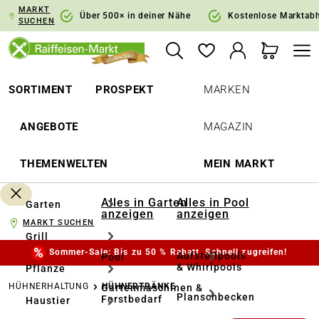
MARKT
springen
Zur Hauptnavigation springen
Über 500× in deiner Nähe
Kostenlose Marktab
SUCHEN
SORTIMENT
PROSPEKT
MARKEN
ANGEBOTE
MAGAZIN
THEMENWELTEN
MEIN MARKT
Alles in Garten
Alles in Pool
Garten
anzeigen
anzeigen
MARKT SUCHEN
Grill
Sommer-Sale: Bis zu 50 % Rabatt. Schnell zugreifen!
Aufstellpools
Pool
& Whirlpools
Pflanze
HÜHNERHALTUNG
HÜHNERTRÄNKE
Gartenmaschinen &
Planschbecken
Forstbedarf
Haustier