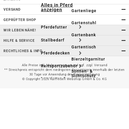
Alles in Pferd
anzeigen
VERSAND
Gartenliege
GEPRÜFTER SHOP
Gartenstuhl
Pferdefutter
WIR LEBEN NÄHE!
Gartenbank
Stallbedarf
HILFE & SERVICE
Gartentisch
RECHTLICHES & INFO
Pferdedecken
Bierzeltgarnitur
Alle Preise inkl. Mehrwertsteuer und ggf. zzgl. Versand
Reitsportzubehör
** Streichpreis entspricht dem niedrigsten Gesamtpreis innerhalb der letzten
Sonnen- &
30 Tage vor Anwendung der Preisermäßigung
Sichtschutz
Longieren &
© Copyright 2026 Raiffeisen Webshop GmbH & Co. KG
Bodenarbeiten
Pavillon
Wellness &
Regeneration
Campingmöbel
Gartenmöbelzubehör
Pferdepflege
Gartendekoration & -
Reitbekleidung
beleuchtung