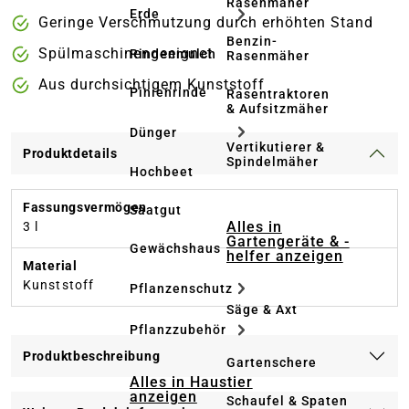
Rasenmäher
Erde
Geringe Verschmutzung durch erhöhten Stand
Benzin-
Spülmaschinengeeignet
Rindenmulch
Rasenmäher
Aus durchsichtigem Kunststoff
Pinienrinde
Rasentraktoren
& Aufsitzmäher
Dünger
Vertikutierer &
Produktdetails
Spindelmäher
Hochbeet
Fassungsvermögen
Saatgut
Alles in
3 l
Gartengeräte & -
Gewächshaus
helfer anzeigen
Material
Kunststoff
Pflanzenschutz
Säge & Axt
Pflanzzubehör
Produktbeschreibung
Gartenschere
Alles in Haustier
anzeigen
Schaufel & Spaten