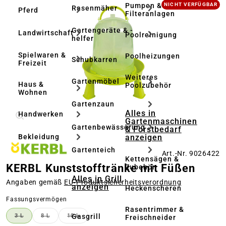
Bildergalerie überspringen
Pumpen &
NICHT VERFÜGBAR
Rasenmäher
Pferd
Filteranlagen
Gartengeräte & -
Landwirtschaft
Poolreinigung
helfer
Spielwaren &
Poolheizungen
Schubkarren
Freizeit
Weiteres
Gartenmöbel
Haus &
Poolzubehör
Wohnen
Gartenzaun
Alles in
Handwerken
Gartenmaschinen
Gartenbewässerung
& Forstbedarf
anzeigen
Bekleidung
Gartenteich
Art.-Nr. 9026422
Kettensägen &
KERBL Kunststofftränke mit Füßen
Zubehör
Alles in Grill
Angaben gemäß
EU‑Produktsicherheitsverordnung
anzeigen
Heckenscheren
auswählen
Fassungsvermögen
Rasentrimmer &
Gasgrill
3 L
8 L
10 L
Freischneider
(DIESE OPTION IST ZURZEIT NICHT VERFÜGBAR.)
(DIESE OPTION IST ZURZEIT NICHT VERFÜGBAR.)
(DIESE OPTION IST ZURZEIT NICHT VERFÜGBAR.