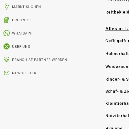
MARKT SUCHEN
Reitbeklei
PROSPEKT
Alles in 
WHATSAPP
Geflügelfu
ÜBER UNS
Hühnerhal
FRANCHISE-PARTNER WERDEN
Weidezaun
NEWSLETTER
Rinder- & 
Schaf- & Z
Kleintierh
Nutztierha
Hygiene