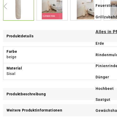
Feuerstell
Grillzubeh
Alles in 
Produktdetails
Erde
Farbe
Rindenmul
beige
Pinienrind
Material
Sisal
Dünger
Hochbeet
Produktbeschreibung
Saatgut
Weitere Produktinformationen
Gewächsha