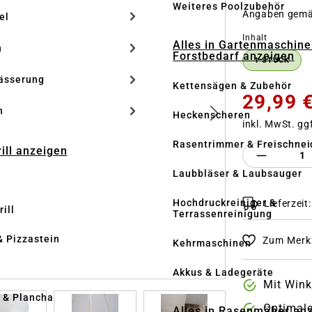
Weiteres Poolzubehör
Angaben gem
el
auswähle
Inhalt
Alles in Gartenmaschine
n
Forstbedarf anzeigen
1 STÜCK
ässerung
Kettensägen & Zubehör
29,99 
h
Heckenscheren
inkl. MwSt. gg
Rasentrimmer & Freischnei
rill anzeigen
Produkt 
Laubbläser & Laubsauger
Hochdruckreiniger &
Lieferzeit
ill
Terrassenreinigung
& Pizzastein
Zum Merkz
Kehrmaschinen
n
Akkus & Ladegeräte
Mit Wink
l & Plancha
Optimale
Alles in Rasenmäher an