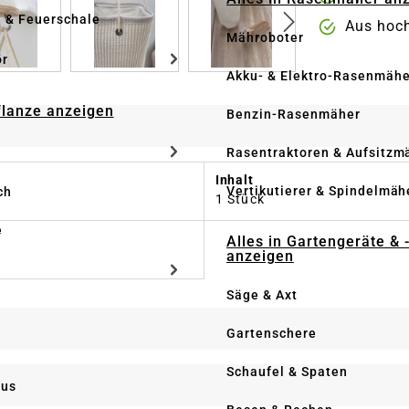
e & Feuerschale
Aus hoch
Mähroboter
ör
Akku- & Elektro-Rasenmähe
Pflanze anzeigen
Benzin-Rasenmäher
Rasentraktoren & Aufsitzm
Inhalt
Vertikutierer & Spindelmäh
ch
1 Stück
e
Alles in Gartengeräte & 
anzeigen
Säge & Axt
Gartenschere
Schaufel & Spaten
us