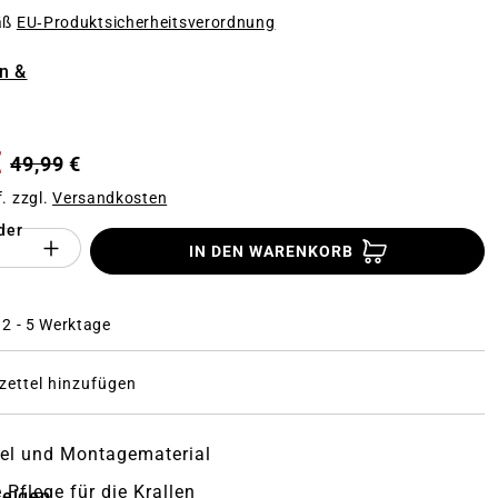
äß
EU‑Produktsicherheitsverordnung
n
n &
€
49,99 €
f. zzgl.
Versandkosten
der
Anzahl des Produktes "%product%": Gi
IN DEN WARENKORB
: 2 - 5 Werktage
ettel hinzufügen
el und Montagematerial
 Pflege für die Krallen
zeigen