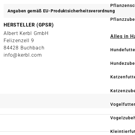
Pflanzensc
Angaben gemäß EU-Produktsicherheitsverordnung
Pflanzzube
HERSTELLER (GPSR)
Albert Kerbl GmbH
Alles in 
Felizenzell 9
84428 Buchbach
Hundefutte
info@kerbl.com
Hundezube
Katzenfutt
Katzenzub
Vogelfutte
Vogelzube
Kleintierfu