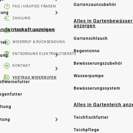
Gartenzaunzubehör
FAQ | HÄUFIGE FRAGEN
dung
ZAHLUNG
Alles in Gartenbewässe
anzeigen
Landwirtschaft anzeigen
VERSAND & LIEFERUNG
Gartenschlauch
tter
WIDERRUF & RÜCKSENDUNG
Regentonne
ENTSORGUNG ELEKTROALTGERÄTE
tung
Bewässerungszubehör
KONTAKT
Wasserpumpe
VERTRAG WIDERRUFEN
Schweinefutter
Bewässerungssystem
iegenfutter
Alles in Gartenteich anz
altung
Teichfischfutter
ltung
Teichpflege