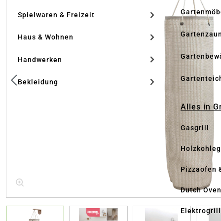
Gartenmöb
Spielwaren & Freizeit
Gartenzau
Haus & Wohnen
Gartenbew
Handwerken
Gartenteic
Bekleidung
Alles in G
Gasgrill
Holzkohlegr
Pizzaofen 
Dutch Ove
Elektrogril