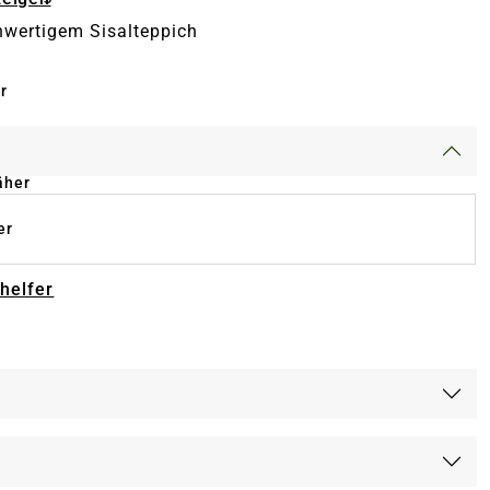
wertigem Sisalteppich
r
äher
er
-helfer