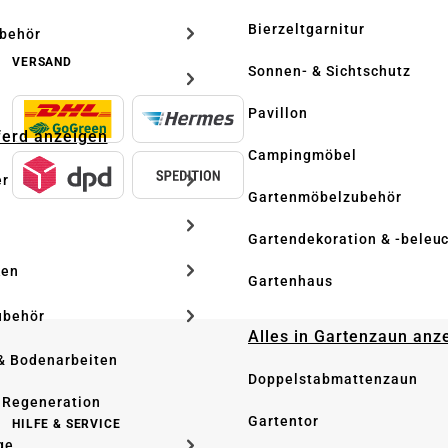
Bierzeltgarnitur
ubehör
VERSAND
Sonnen- & Sichtschutz
Pavillon
Pferd anzeigen
Campingmöbel
er
Gartenmöbelzubehör
Gartendekoration & -beleu
ken
Gartenhaus
ubehör
Alles in Gartenzaun anz
& Bodenarbeiten
Doppelstabmattenzaun
 Regeneration
Gartentor
HILFE & SERVICE
ge