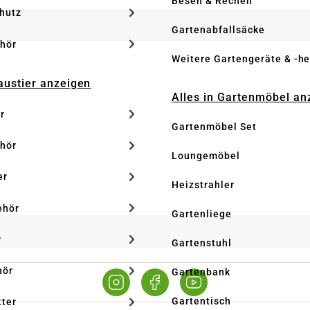
Besen & Rechen
hutz
Gartenabfallsäcke
hör
Weitere Gartengeräte & -he
Haustier anzeigen
Alles in Gartenmöbel an
r
Gartenmöbel Set
hör
Loungemöbel
er
Heizstrahler
ehör
Gartenliege
r
Gartenstuhl
hör
Gartenbank
Gartentisch
tter