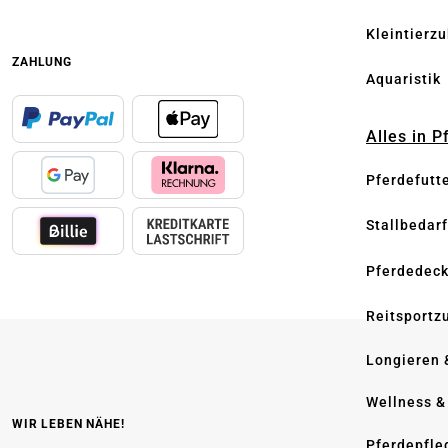
Kleintierz
ZAHLUNG
Aquaristik
Alles in 
Pferdefutt
Stallbedarf
Pferdedec
Reitsportz
Longieren 
Wellness &
WIR LEBEN NÄHE!
Pferdepfle