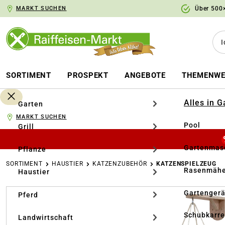
MARKT SUCHEN
Über 500×
springen
Zur Hauptnavigation springen
SORTIMENT
PROSPEKT
ANGEBOTE
THEMENWE
Alles in 
Garten
MARKT SUCHEN
Pool
Grill
Gartenmasc
Pflanze
SORTIMENT
HAUSTIER
KATZENZUBEHÖR
KATZENSPIELZEUG
Rasenmähe
Haustier
Bildergalerie überspringen
Gartengerä
Pferd
Schubkarr
Landwirtschaft