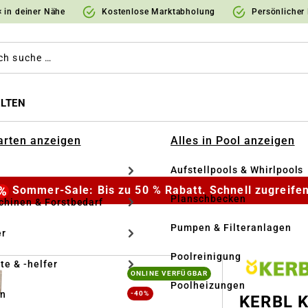
 in deiner Nähe
Kostenlose Marktabholung
Persönlicher
LTEN
Garten anzeigen
Alles in Pool anzeigen
Aufstellpools & Whirlpools
Sommer-Sale: Bis zu 50 % Rabatt. Schnell zugreifen
Planschbecken
hinen & Forstbedarf
Pumpen & Filteranlagen
r
Poolreinigung
te & -helfer
ONLINE VERFÜGBAR
Poolheizungen
en
-40%
KERBL K