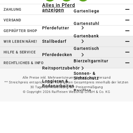
Alles in Pferd
anzeigen
ZAHLUNG
Gartenliege
VERSAND
Gartenstuhl
Pferdefutter
GEPRÜFTER SHOP
Gartenbank
Stallbedarf
WIR LEBEN NÄHE!
Gartentisch
HILFE & SERVICE
Pferdedecken
Bierzeltgarnitur
RECHTLICHES & INFO
Reitsportzubehör
Sonnen- &
Sichtschutz
Alle Preise inkl. Mehrwertsteuer und ggf. zzgl. Versand
Longieren &
** Streichpreis entspricht dem niedrigsten Gesamtpreis innerhalb der letzten
Bodenarbeiten
30 Tage vor Anwendung der Preisermäßigung
Pavillon
© Copyright 2026 Raiffeisen Webshop GmbH & Co. KG
Wellness &
Regeneration
Campingmöbel
Gartenmöbelzubehör
Pferdepflege
Gartendekoration & -
Reitbekleidung
beleuchtung