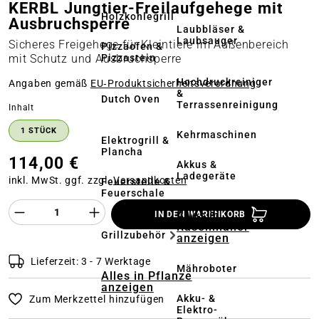
KERBL Jungtier-Freilaufgehege mit
Holzkohlegrill
Ausbruchsperre
Laubbläser &
Laubsauger
Sicheres Freigehege für Kleintiere im Außenbereich
Pizzaofen &
Pizzastein
mit Schutz und Ausbruchsperre
Hochdruckreiniger
Angaben gemäß
EU‑Produktsicherheitsverordnung
&
Dutch Oven
Terrassenreinigung
auswählen
Inhalt
1 STÜCK
Kehrmaschinen
Elektrogrill &
Plancha
114,00 €
Akkus &
Ladegeräte
inkl. MwSt. ggf. zzgl.
Versandkosten
Feuerstelle &
Feuerschale
Produkt Anzahl des Produktes "%product%
Alles in
IN DEN WARENKORB
Rasenmäher
Grillzubehör
anzeigen
Lieferzeit: 3 - 7 Werktage
Mähroboter
Alles in Pflanze
anzeigen
Akku- &
Zum Merkzettel hinzufügen
Elektro-