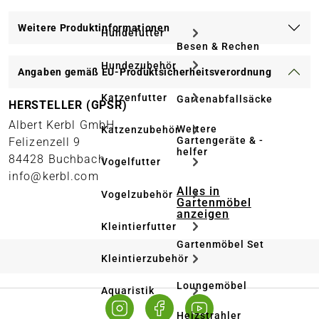
Weitere Produktinformationen
Hundefutter
Besen & Rechen
Hundezubehör
Angaben gemäß EU-Produktsicherheitsverordnung
Katzenfutter
Gartenabfallsäcke
HERSTELLER (GPSR)
Albert Kerbl GmbH
Weitere
Katzenzubehör
Gartengeräte & -
Felizenzell 9
helfer
84428 Buchbach
Vogelfutter
info@kerbl.com
Alles in
Vogelzubehör
Gartenmöbel
anzeigen
Kleintierfutter
Gartenmöbel Set
Kleintierzubehör
Loungemöbel
Aquaristik
Heizstrahler