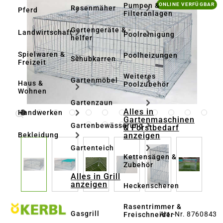
Bildergalerie überspringen
Pumpen &
ONLINE VERFÜGBAR
Rasenmäher
Pferd
Filteranlagen
Gartengeräte & -
Landwirtschaft
Poolreinigung
helfer
Spielwaren &
Poolheizungen
Schubkarren
Freizeit
Weiteres
Gartenmöbel
Haus &
Poolzubehör
Wohnen
Gartenzaun
Alles in
Handwerken
Gartenmaschinen
Gartenbewässerung
& Forstbedarf
anzeigen
Bekleidung
Gartenteich
Kettensägen &
Zubehör
Alles in Grill
anzeigen
Heckenscheren
Rasentrimmer &
Gasgrill
Art.-Nr. 8760843
Freischneider