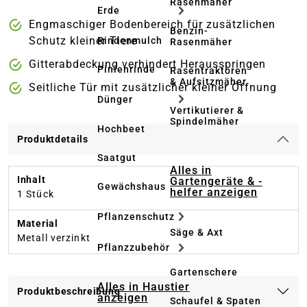
Rasenmäher
Erde
Engmaschiger Bodenbereich für zusätzlichen
Benzin-
Schutz kleiner Tiere
Rindenmulch
Rasenmäher
Gitterabdeckung verhindert Herausspringen
Pinienrinde
Rasentraktoren
& Aufsitzmäher
Seitliche Tür mit zusätzlicher kleiner Öffnung
Dünger
Vertikutierer &
Spindelmäher
Hochbeet
Produktdetails
Saatgut
Alles in
Inhalt
Gartengeräte & -
Gewächshaus
helfer anzeigen
1 Stück
Pflanzenschutz
Material
Säge & Axt
Metall verzinkt
Pflanzzubehör
Gartenschere
Alles in Haustier
Produktbeschreibung
anzeigen
Schaufel & Spaten