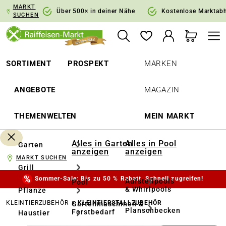
MARKT
springen
Zur Hauptnavigation springen
Über 500× in deiner Nähe
Kostenlose Marktab
SUCHEN
SORTIMENT
PROSPEKT
MARKEN
ANGEBOTE
MAGAZIN
THEMENWELTEN
MEIN MARKT
Alles in Garten
Alles in Pool
Garten
anzeigen
anzeigen
MARKT SUCHEN
Grill
Sommer-Sale: Bis zu 50 % Rabatt. Schnell zugreifen!
Aufstellpools
Pool
& Whirlpools
Pflanze
KLEINTIERZUBEHÖR
KLEINTIERSTALLZUBEHÖR
Gartenmaschinen &
Planschbecken
Forstbedarf
Haustier