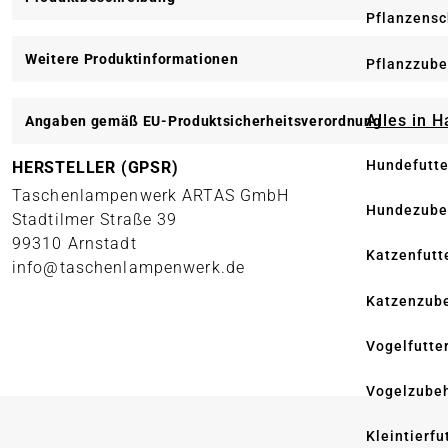
Pflanzensc
Weitere Produktinformationen
Pflanzzube
Alles in 
Angaben gemäß EU-Produktsicherheitsverordnung
Hundefutte
HERSTELLER (GPSR)
Taschenlampenwerk ARTAS GmbH
Hundezube
Stadtilmer Straße 39
99310 Arnstadt
Katzenfutt
info@taschenlampenwerk.de
Katzenzub
Vogelfutte
Vogelzube
Kleintierfu