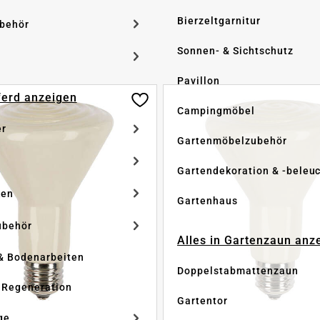
Bierzeltgarnitur
ubehör
Sonnen- & Sichtschutz
Pavillon
Pferd anzeigen
Campingmöbel
er
Gartenmöbelzubehör
Gartendekoration & -beleu
ken
Gartenhaus
ubehör
Alles in Gartenzaun anz
& Bodenarbeiten
Doppelstabmattenzaun
 Regeneration
Gartentor
ge