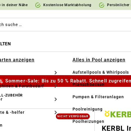
 in deiner Nähe
Kostenlose Marktabholung
Persönlicher
LTEN
Garten anzeigen
Alles in Pool anzeigen
Aufstellpools & Whirlpools
Sommer-Sale: Bis zu 50 % Rabatt. Schnell zugreifen
Planschbecken
hinen & Forstbedarf
LL-ZUBEHÖR
Pumpen & Filteranlagen
r
Poolreinigung
te & -helfer
NICHT VERFÜGBAR
Poolheizungen
en
KERBL I