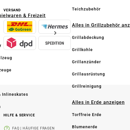
Teichzubehör
VERSAND
pielwaren & Freizeit
Alles in Grillzubehör an
Grillabdeckung
r
Grillkohle
elzeug
Grillanzünder
zeuge
Grillausrüstung
Grillreinigung
& Inlineskates
Alles in Erde anzeigen
n
Torffreie Erde
HILFE & SERVICE
e
Blumenerde
FAQ | HÄUFIGE FRAGEN