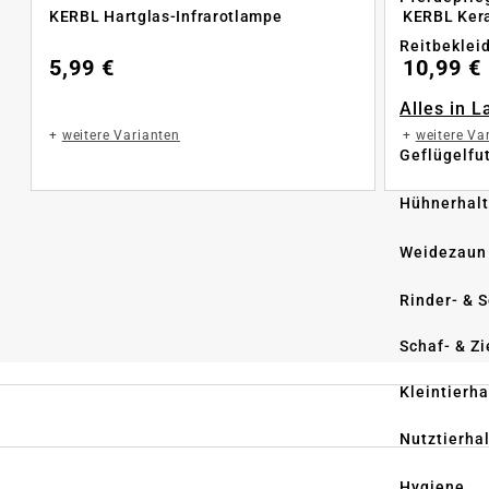
KERBL Hartglas-Infrarotlampe
KERBL Kera
Reitbeklei
5,99 €
10,99 €
Alles in 
+
weitere Varianten
+
weitere Va
Geflügelfu
Hühnerhal
Weidezaun
Rinder- & 
Schaf- & Z
Kleintierh
Nutztierha
Hygiene