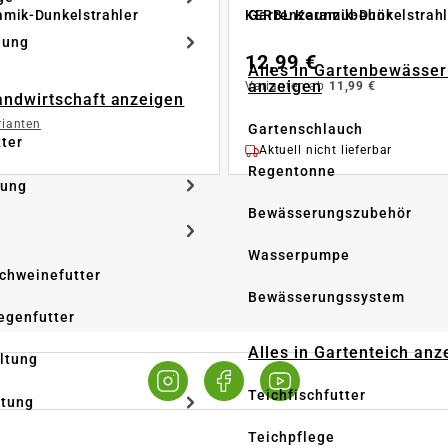
Gartenzaunzubehör
mik-Dunkelstrahler
KERBL Keramik-Dunkelstrahl
dung
12,99 €
Alles in Gartenbewässe
anzeigen
Varianten ab
11,99 €
Landwirtschaft anzeigen
rianten
Gartenschlauch
tter
Aktuell nicht lieferbar
Regentonne
tung
Bewässerungszubehör
Wasserpumpe
Schweinefutter
Bewässerungssystem
iegenfutter
Alles in Gartenteich anz
altung
Teichfischfutter
ltung
Teichpflege