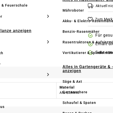
e & Feuerschale
Aktuell nic
Mähroboter
ör
Zum Merkz
Akku- & Elektro-Rasenmähe
Pflanze anzeigen
Benzin-Rasenmäher
Für ges
Rasentraktoren & Aufsitzm
Erhält d
Sehr ene
Vertikutierer & Spindelmäh
ch
e
Alles in Gartengeräte & 
anzeigen
Säge & Axt
Material
Gartenschere
Alu-Schirm
Schaufel & Spaten
us