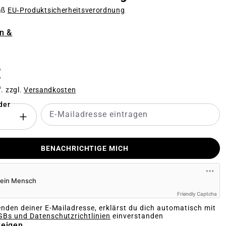
äß
EU‑Produktsicherheitsverordnung
n
n &
PTION IST ZURZEIT NICHT VERFÜGBAR.)
€
f. zzgl.
Versandkosten
der
BENACHRICHTIGE MICH
Friendly Captcha
nden deiner E-Mailadresse, erklärst du dich automatisch mit
Bs und Datenschutzrichtlinien
einverstanden
zeigen