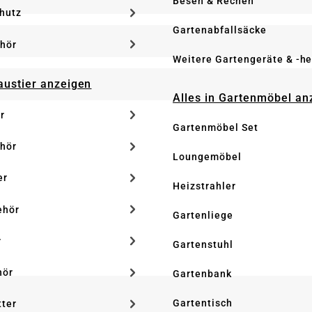
Besen & Rechen
hutz
Gartenabfallsäcke
hör
Weitere Gartengeräte & -he
Haustier anzeigen
Alles in Gartenmöbel an
r
Gartenmöbel Set
hör
Loungemöbel
er
Heizstrahler
ehör
Gartenliege
r
Gartenstuhl
hör
Gartenbank
Gartentisch
tter