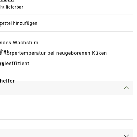
ht lieferbar
ettel hinzufügen
r
undes Wachstum
äher
ie Körpertemperatur bei neugeborenen Küken
rgieeffizient
er
-helfer