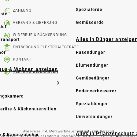
Spezialerde
ZAHLUNG
üste
Gemüseerde
VERSAND & LIEFERUNG
del
WIDERRUF & RÜCKSENDUNG
Alles in Dünger anzeige
Transport
ENTSORGUNG ELEKTROALTGERÄTE
hör
Rasendünger
KONTAKT
Blumendünger
Haus & Wohnen anzeigen
VERTRAG WIDERRUFEN
Gemüsedünger
Bodenverbesserer
ngskamera
Spezialdünger
eräte & Küchenutensilien
Universaldünger
Alle Preise inkl. Mehrwertsteuer und ggf. zzgl. Versand
Alles in Pflanzenschutz
e & Kaminzubehör
spricht dem niedrigsten Gesamtpreis innerhalb der letzten 30 Tage vor Anwendung