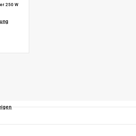
er 250 W
rung
eigen