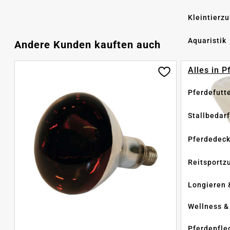
Kleintierz
Aquaristik
Produktgalerie überspringen
Andere Kunden kauften auch
Alles in 
Pferdefutt
Stallbedarf
Pferdedec
Reitsportz
Longieren 
Wellness &
Pferdepfle