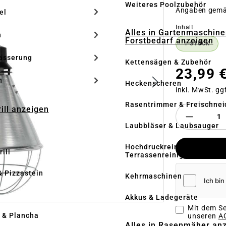
Weiteres Poolzubehör
Angaben gem
el
auswähle
Inhalt
Alles in Gartenmaschine
n
Forstbedarf anzeigen
1 STÜCK
(DIESE O
ässerung
Kettensägen & Zubehör
23,99 
h
Heckenscheren
inkl. MwSt. gg
Rasentrimmer & Freischnei
rill anzeigen
Laubbläser & Laubsauger
Hochdruckreiniger &
ill
Terrassenreinigung
& Pizzastein
Kehrmaschinen
n
Akkus & Ladegeräte
Mit dem Se
l & Plancha
unseren
AG
Alles in Rasenmäher an