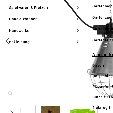
Gartenmöb
Spielwaren & Freizeit
Gartenzau
Haus & Wohnen
Gartenbew
Handwerken
Gartenteic
Bekleidung
Alles in G
Gasgrill
Holzkohlegr
Pizzaofen 
Dutch Ove
Elektrogril