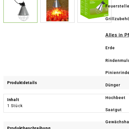
Feuerstell
Grillzubeh
Alles in 
Erde
Rindenmul
Pinienrind
Produktdetails
Dünger
Hochbeet
Inhalt
1 Stück
Saatgut
Gewächsha
Produktbeschreibung