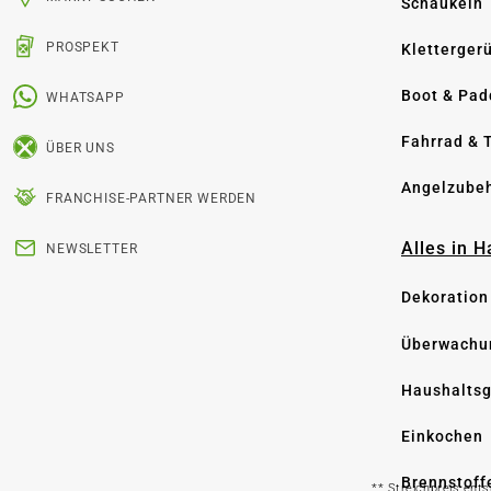
Schaukeln
PROSPEKT
Kletterger
Boot & Pad
WHATSAPP
Fahrrad & 
ÜBER UNS
Angelzube
FRANCHISE-PARTNER WERDEN
Alles in 
NEWSLETTER
Dekoration
Überwachu
Haushaltsg
Einkochen
Brennstoff
** Streichpreis ent