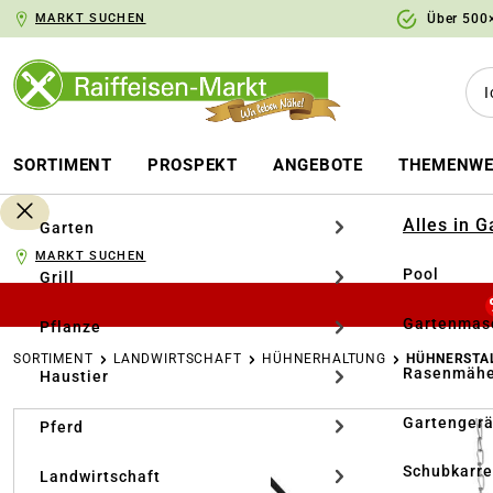
MARKT SUCHEN
Über 500×
springen
Zur Hauptnavigation springen
SORTIMENT
PROSPEKT
ANGEBOTE
THEMENWE
Alles in 
Garten
MARKT SUCHEN
Pool
Grill
Gartenmasc
Pflanze
SORTIMENT
LANDWIRTSCHAFT
HÜHNERHALTUNG
HÜHNERSTA
Rasenmähe
Haustier
Bildergalerie überspringen
Gartengerä
Pferd
Schubkarr
Landwirtschaft