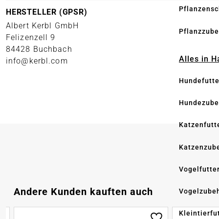
Pflanzensc
HERSTELLER (GPSR)
Albert Kerbl GmbH
Pflanzzube
Felizenzell 9
84428 Buchbach
Alles in 
info@kerbl.com
Hundefutte
Hundezube
Katzenfutt
Katzenzub
Vogelfutte
Produktgalerie überspringen
Andere Kunden kauften auch
Vogelzube
Kleintierfu