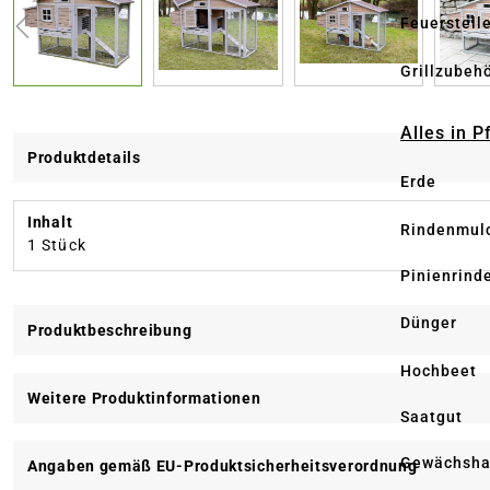
Feuerstell
Grillzubeh
Alles in 
Produktdetails
Erde
Inhalt
Rindenmul
1 Stück
Pinienrind
Dünger
Produktbeschreibung
Hochbeet
Weitere Produktinformationen
Saatgut
Gewächsha
Angaben gemäß EU-Produktsicherheitsverordnung