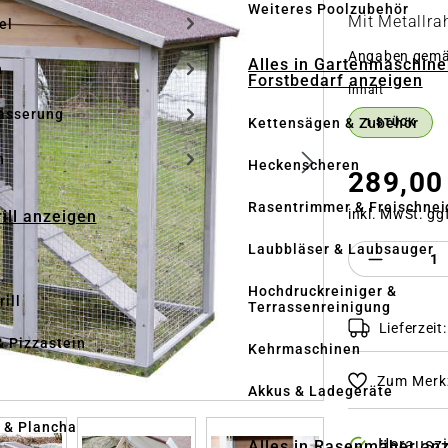
Weiteres Poolzubehör
Mit Metallr
el
Angaben gem
Alles in Gartenmaschine
n
Forstbedarf anzeigen
auswähle
Inhalt
ässerung
Kettensägen & Zubehör
1 STÜCK
h
Heckenscheren
289,00
Rasentrimmer & Freischnei
inkl. MwSt. gg
rill anzeigen
Laubbläser & Laubsauger
Produkt 
Hochdruckreiniger &
ill
Terrassenreinigung
Lieferzeit
& Pizzastein
Kehrmaschinen
Zum Merkz
n
Akkus & Ladegeräte
l & Plancha
Herausz
Alles in Rasenmäher an