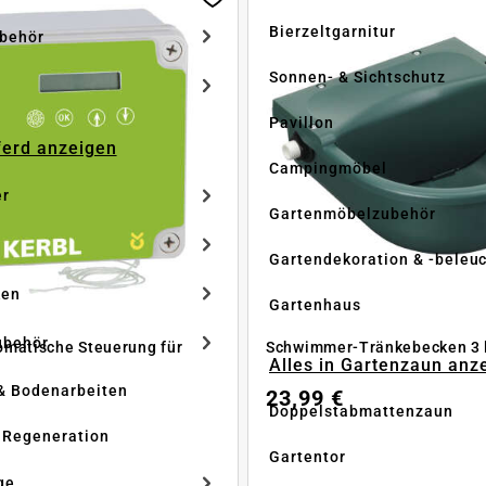
Bierzeltgarnitur
ubehör
Sonnen- & Sichtschutz
Pavillon
Pferd anzeigen
Campingmöbel
er
Gartenmöbelzubehör
Gartendekoration & -beleu
ken
Gartenhaus
ubehör
matische Steuerung für
Schwimmer-Tränkebecken 3 
Alles in Gartenzaun anz
& Bodenarbeiten
23,99 €
Doppelstabmattenzaun
 Regeneration
Gartentor
ge