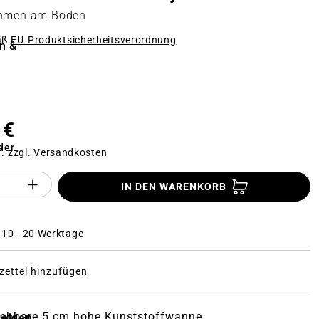
ahmen am Boden
äß
EU‑Produktsicherheitsverordnung
n &
n
 €
der
f. zzgl.
Versandkosten
Anzahl des Produktes "%product%": Gi
IN DEN WARENKORB
: 10 - 20 Werktage
ettel hinzufügen
iehbare 5 cm hohe Kunststoffwanne
zeigen