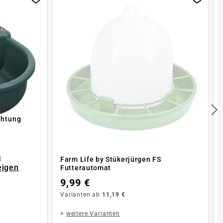
chtung
l
Farm Life by Stükerjürgen FS
eigen
Futterautomat
9,99 €
Varianten ab
11,19 €
+
weitere Varianten