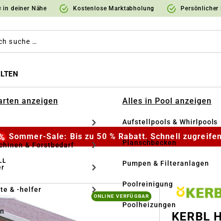
 in deiner Nähe
Kostenlose Marktabholung
Persönlicher
LTEN
Garten anzeigen
Alles in Pool anzeigen
Aufstellpools & Whirlpools
Sommer-Sale: Bis zu 50 % Rabatt. Schnell zugreifen
Planschbecken
hinen & Forstbedarf
LL
Pumpen & Filteranlagen
r
Poolreinigung
te & -helfer
ONLINE VERFÜGBAR
Poolheizungen
en
KERBL H