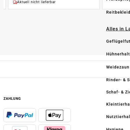
Aktuell nicht lieferbar
Reitbeklei
Alles in 
Geflügelfu
Hühnerhal
Weidezaun
Rinder- & 
Schaf- & Z
ZAHLUNG
Kleintierh
Nutztierha
Hygiene