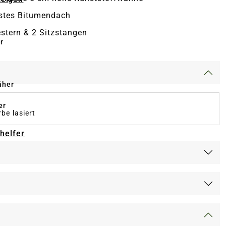
stes Bitumendach
stern & 2 Sitzstangen
r
äher
er
be lasiert
-helfer