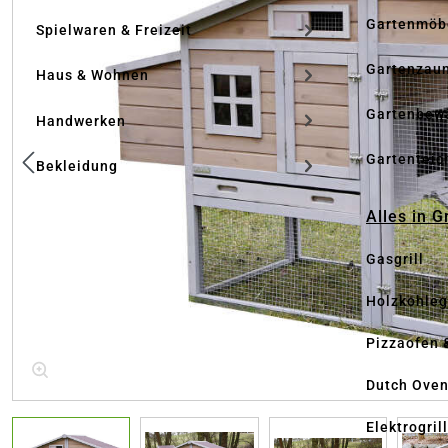
Gartenmöb
Spielwaren & Freizeit
Gartenzau
Haus & Wohnen
Gartenbew
Handwerken
Gartenteic
Bekleidung
Alles in G
Gasgrill
Holzkohlegr
Pizzaofen 
Dutch Ove
Elektrogril