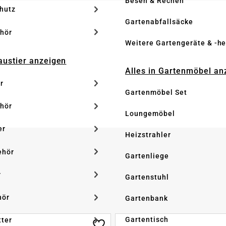
Besen & Rechen
hutz
Gartenabfallsäcke
hör
Weitere Gartengeräte & -he
Haustier anzeigen
Alles in Gartenmöbel an
r
Gartenmöbel Set
hör
Loungemöbel
er
Heizstrahler
ehör
Gartenliege
r
Gartenstuhl
hör
Gartenbank
Gartentisch
tter