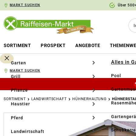
MARKT SUCHEN
Über 500×
springen
Zur Hauptnavigation springen
SORTIMENT
PROSPEKT
ANGEBOTE
THEMENWE
Alles in 
Garten
MARKT SUCHEN
Pool
Grill
Gartenmasc
Pflanze
SORTIMENT
LANDWIRTSCHAFT
HÜHNERHALTUNG
HÜHNERSTA
Rasenmähe
Haustier
Bildergalerie überspringen
Gartengerä
Pferd
Schubkarr
Landwirtschaft