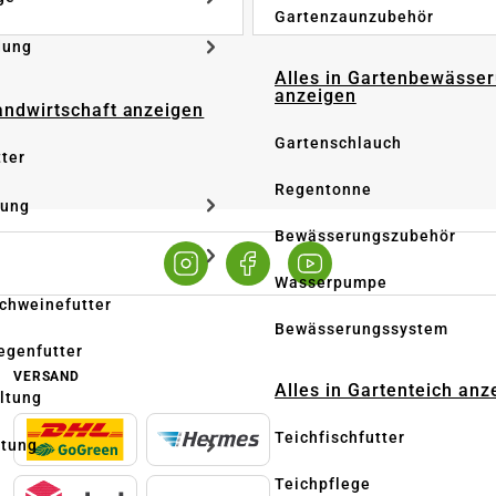
Gartenzaunzubehör
dung
Alles in Gartenbewässe
anzeigen
Landwirtschaft anzeigen
Gartenschlauch
tter
Regentonne
tung
Bewässerungszubehör
Wasserpumpe
Schweinefutter
Bewässerungssystem
iegenfutter
VERSAND
Alles in Gartenteich anz
altung
Teichfischfutter
ltung
Teichpflege