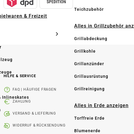
Teichzubehör
pielwaren & Freizeit
Alles in Grillzubehör an
Grillabdeckung
r
Grillkohle
elzeug
Grillanzünder
zeuge
Grillausrüstung
HILFE & SERVICE
Grillreinigung
FAQ | HÄUFIGE FRAGEN
& Inlineskates
ZAHLUNG
Alles in Erde anzeigen
n
VERSAND & LIEFERUNG
Torffreie Erde
e
WIDERRUF & RÜCKSENDUNG
Blumenerde