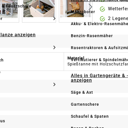
e & Feuerschale
Wetterfe
Mähroboter
2 Legene
ör
Akku- & Elektro-Rasenmähe
Pflanze anzeigen
Benzin-Rasenmäher
Rasentraktoren & Aufsitzm
Material
Vertikutierer & Spindelmäh
ch
Spießtanne mit Holzschutzfar
e
Alles in Gartengeräte & 
anzeigen
Säge & Axt
Gartenschere
Schaufel & Spaten
us