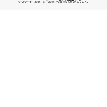
© Copyright 2026 Raiffeisen Webshop GmbH & Co. KG
Gartenhaus
Alles in
Landwirtschaft
anzeigen
Alles in Gartenzaun
anzeigen
Geflügelfutter
Hühnerhaltung
Doppelstabmattenzaun
Weidezaun
Gartentor
Rinder- &
Gartenzaunzubehör
Schweinefutter
Alles in
Schaf- &
Gartenbewässerung
Ziegenfutter
anzeigen
Kleintierhaltung
Gartenschlauch
Nutztierhaltung
Regentonne