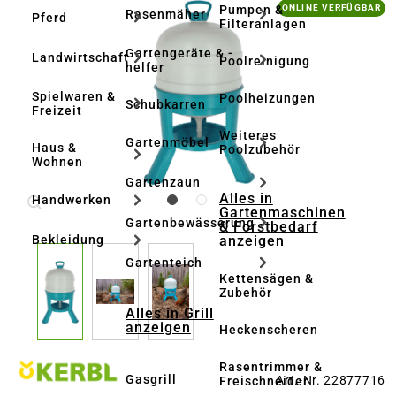
Bildergalerie überspringen
Pumpen &
ONLINE VERFÜGBAR
Rasenmäher
Pferd
Filteranlagen
Gartengeräte & -
Landwirtschaft
Poolreinigung
helfer
Spielwaren &
Poolheizungen
Schubkarren
Freizeit
Weiteres
Gartenmöbel
Haus &
Poolzubehör
Wohnen
Gartenzaun
Alles in
Handwerken
Gartenmaschinen
Gartenbewässerung
& Forstbedarf
anzeigen
Bekleidung
Gartenteich
Kettensägen &
Zubehör
Alles in Grill
anzeigen
Heckenscheren
Rasentrimmer &
Gasgrill
Art.-Nr. 22877716
Freischneider