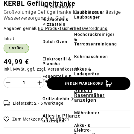
KERBL Geflügeltränke
Holzkohlegrill
Großvolumige Geflügeltränke für eine zuverlässige
Laubbläser &
Laubsauger
Wasserversorgung im Stall
Pizzaofen &
Pizzastein
Angaben gemäß
EU‑Produktsicherheitsverordnung
Hochdruckreiniger
auswählen
Inhalt
&
Dutch Oven
Terrassenreinigung
1 STÜCK
Kehrmaschinen
Elektrogrill &
49,99 €
Plancha
Akkus &
inkl. MwSt. ggf. zzgl.
Versandkosten
Ladegeräte
Feuerstelle &
Produkt Anzahl des Produktes "%product%
Feuerschale
IN DEN WARENKORB
Alles in
Rasenmäher
Grillzubehör
anzeigen
Lieferzeit: 2 - 5 Werktage
Mähroboter
Alles in Pflanze
Zum Merkzettel hinzufügen
anzeigen
Akku- &
Elektro-