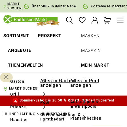
MARKT
springen
Zur Hauptnavigation springen
Über 500× in deiner Nähe
Kostenlose Marktab
SUCHEN
SORTIMENT
PROSPEKT
MARKEN
ANGEBOTE
MAGAZIN
THEMENWELTEN
MEIN MARKT
Alles in Garten
Alles in Pool
Garten
anzeigen
anzeigen
MARKT SUCHEN
Grill
Sommer-Sale: Bis zu 50 % Rabatt. Schnell zugreifen!
Aufstellpools
Pool
& Whirlpools
Pflanze
HÜHNERHALTUNG
HÜHNERTRÄNKE
Gartenmaschinen &
Planschbecken
Forstbedarf
Haustier