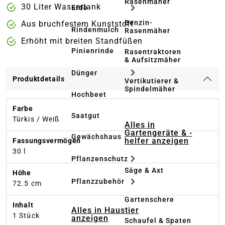
Rasenmäher
30 Liter Wassertank
Erde
Benzin-
Aus bruchfestem Kunststoff
Rindenmulch
Rasenmäher
Erhöht mit breiten Standfüßen
Pinienrinde
Rasentraktoren
& Aufsitzmäher
Dünger
Produktdetails
Vertikutierer &
Spindelmäher
Hochbeet
Farbe
Saatgut
Türkis / Weiß
Alles in
Gartengeräte & -
Gewächshaus
helfer anzeigen
Fassungsvermögen
30 l
Pflanzenschutz
Säge & Axt
Höhe
Pflanzzubehör
72.5 cm
Gartenschere
Inhalt
Alles in Haustier
1 Stück
anzeigen
Schaufel & Spaten