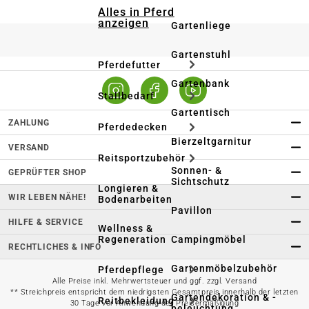
Alles in Pferd
anzeigen
Gartenliege
Gartenstuhl
Pferdefutter
Gartenbank
Stallbedarf
Gartentisch
ZAHLUNG
Pferdedecken
Bierzeltgarnitur
VERSAND
Reitsportzubehör
Sonnen- &
GEPRÜFTER SHOP
Sichtschutz
Longieren &
WIR LEBEN NÄHE!
Bodenarbeiten
Pavillon
HILFE & SERVICE
Wellness &
Regeneration
Campingmöbel
RECHTLICHES & INFO
Gartenmöbelzubehör
Pferdepflege
Alle Preise inkl. Mehrwertsteuer und ggf. zzgl. Versand
** Streichpreis entspricht dem niedrigsten Gesamtpreis innerhalb der letzten
Gartendekoration & -
Reitbekleidung
30 Tage vor Anwendung der Preisermäßigung
beleuchtung