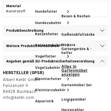
Material
Kunststoff
Hundefutter
Besen & Rechen
Hundezubehör
Produktbeschreibung
Katzenfutter
Gartenabfallsäcke
Weitere
Katzenzubehör
Weitere Produktinformationen
Gartengeräte & -
helfer
Vogelfutter
Angaben gemäß EU-Produktsicherheitsverordnung
Alles in
Vogelzubehör
Gartenmöbel
HERSTELLER (GPSR)
anzeigen
Kleintierfutter
Albert Kerbl GmbH
Gartenmöbel Set
Felizenzell 9
Kleintierzubehör
84428 Buchbach
info@kerbl.com
Loungemöbel
Aquaristik
Heizstrahler