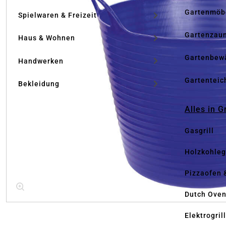
Gartenmöb
Spielwaren & Freizeit
Gartenzau
Haus & Wohnen
Gartenbew
Handwerken
Gartenteic
Bekleidung
Alles in G
Gasgrill
Holzkohlegr
Pizzaofen 
Dutch Ove
Elektrogril