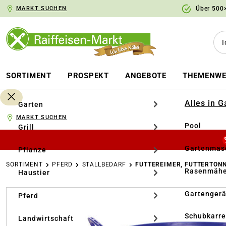
MARKT SUCHEN
Über 500×
springen
Zur Hauptnavigation springen
SORTIMENT
PROSPEKT
ANGEBOTE
THEMENWE
Alles in 
Garten
MARKT SUCHEN
Pool
Grill
Gartenmasc
Pflanze
SORTIMENT
PFERD
STALLBEDARF
FUTTEREIMER, FUTTERTON
Rasenmähe
Haustier
Bildergalerie überspringen
Gartengerä
Pferd
Schubkarr
Landwirtschaft