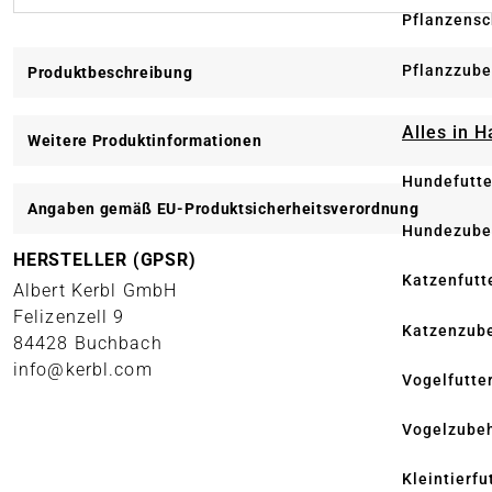
Pflanzensc
Pflanzzube
Produktbeschreibung
Alles in 
Weitere Produktinformationen
Hundefutte
Angaben gemäß EU-Produktsicherheitsverordnung
Hundezube
HERSTELLER (GPSR)
Katzenfutt
Albert Kerbl GmbH
Felizenzell 9
Katzenzub
84428 Buchbach
info@kerbl.com
Vogelfutte
Vogelzube
Kleintierfu