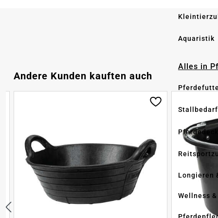
Kleintierz
Aquaristik
Alles in 
Produktgalerie überspringen
Andere Kunden kauften auch
Pferdefutt
Stallbedarf
Pferdedec
Reitsportz
Longieren 
Wellness &
Pferdepfle