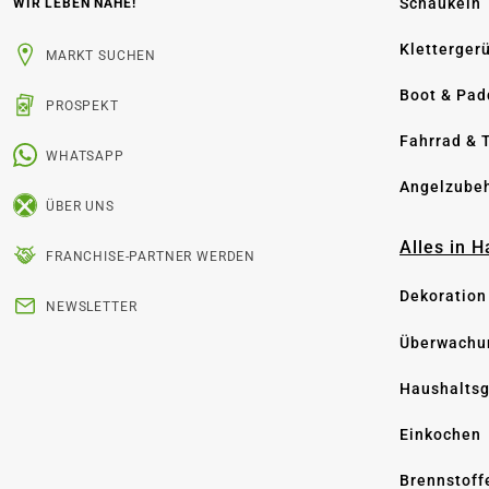
Schaukeln
WIR LEBEN NÄHE!
Kletterger
MARKT SUCHEN
Boot & Pad
PROSPEKT
Fahrrad & 
WHATSAPP
Angelzube
ÜBER UNS
Alles in 
FRANCHISE-PARTNER WERDEN
Dekoration
NEWSLETTER
Überwachu
Haushaltsg
Einkochen
Brennstoff