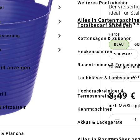
Weiteres Poolzubehör
Der vielseiti
el
ideal für Sta
Alles in Gartenmaschine
n
Angaben gem
Forstbedarf anzeigen
auswähle
Farbe
ässerung
Kettensägen & Zubehör
BLAU
GE
h
Heckenscheren
SCHWARZ
Rasentrimmer & Freischnei
rill anzeigen
Fassungsvermö
12 L
15 
Laubbläser & Laubsauger
(DIESE OP
Hochdruckreiniger &
8,49 €
ill
Terrassenreinigung
inkl. MwSt. gg
& Pizzastein
Kehrmaschinen
Produkt 
n
Akkus & Ladegeräte
l & Plancha
Alles in Rasenmäher an