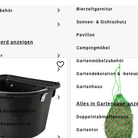
Bierzeltgarnitur
ubehör
Sonnen- & Sichtschutz
Pavillon
Pferd anzeigen
Campingmöbel
er
Gartenmöbelzubehör
Gartendekoration & -beleu
ken
Gartenhaus
ubehör
Alles in Gartenzaun anz
& Bodenarbeiten
Doppelstabmattenzaun
 Regeneration
Gartentor
ge