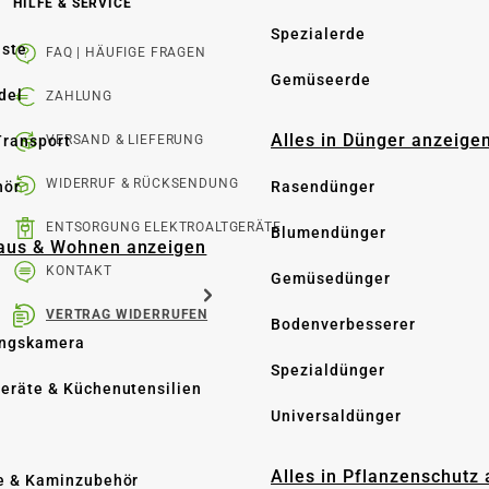
HILFE & SERVICE
Spezialerde
üste
FAQ | HÄUFIGE FRAGEN
Gemüseerde
del
ZAHLUNG
Alles in Dünger anzeige
Transport
VERSAND & LIEFERUNG
WIDERRUF & RÜCKSENDUNG
hör
Rasendünger
ENTSORGUNG ELEKTROALTGERÄTE
Blumendünger
Haus & Wohnen anzeigen
KONTAKT
Gemüsedünger
VERTRAG WIDERRUFEN
Bodenverbesserer
ngskamera
Spezialdünger
eräte & Küchenutensilien
Universaldünger
Alles in Pflanzenschutz
e & Kaminzubehör