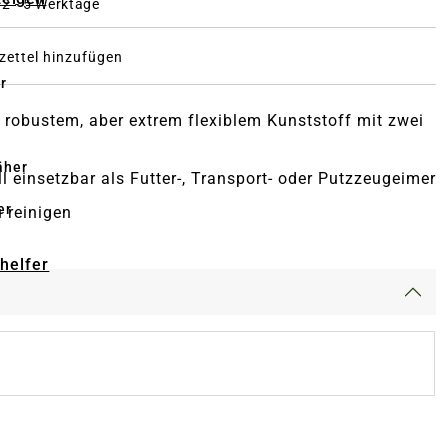
: 2 - 5 Werktage
ettel hinzufügen
r
 robustem, aber extrem flexiblem Kunststoff mit zwei
äher
ll einsetzbar als Futter-, Transport- oder Putzzeugeimer
er
u reinigen
-helfer