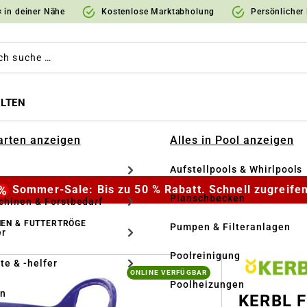
 in deiner Nähe
Kostenlose Marktabholung
Persönlicher
LTEN
Garten anzeigen
Alles in Pool anzeigen
Aufstellpools & Whirlpools
Sommer-Sale: Bis zu 50 % Rabatt. Schnell zugreifen
Planschbecken
hinen & Forstbedarf
NEN & FUTTERTRÖGE
Pumpen & Filteranlagen
r
Poolreinigung
te & -helfer
ONLINE VERFÜGBAR
Poolheizungen
en
KERBL F