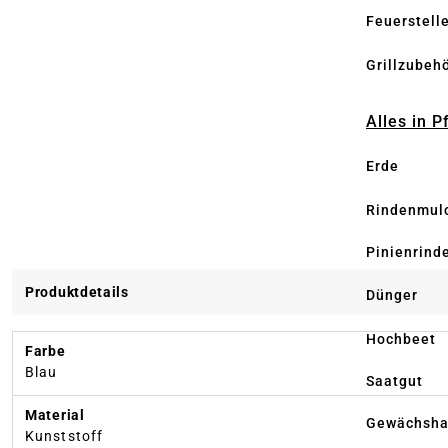
Feuerstell
Grillzubeh
Alles in 
Erde
Rindenmul
Pinienrind
Produktdetails
Dünger
Hochbeet
Farbe
Blau
Saatgut
Material
Gewächsha
Kunststoff