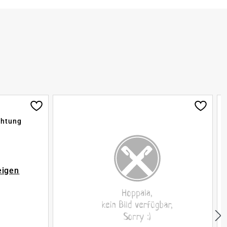
chtung
eigen