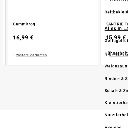
Reitbeklei
Gummitrog
KANTRIE Fu
Alles in 
16,99 €
15,99 €
Geflügelfu
Hühnerhal
+
weitere Varianten
+
weitere Va
Weidezaun
Rinder- & 
Schaf- & Z
Kleintierh
Nutztierha
Hygiene