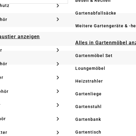
Besen & Rechen
hutz
Gartenabfallsäcke
hör
Weitere Gartengeräte & -he
Haustier anzeigen
Alles in Gartenmöbel an
r
Gartenmöbel Set
hör
Loungemöbel
er
Heizstrahler
ehör
Gartenliege
r
Gartenstuhl
hör
Gartenbank
Gartentisch
tter