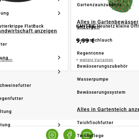
Gartenzaunzubehör
dung
Alles in Gartenbewässe
tterkrippe FlatBack
KANTRIE Heunetz kleine Öf
anzeigen
Landwirtschaft anzeigen
9,99 €
Gartenschlauch
tter
Regentonne
tung
rianten
+
weitere Varianten
Bewässerungszubehör
Wasserpumpe
Schweinefutter
Bewässerungssystem
iegenfutter
Alles in Gartenteich anz
altung
Teichfischfutter
ltung
Teichpflege