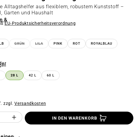
ge Alltagshelfer aus flexiblem, robustem Kunststoff –
ll, Garten und Haushalt
n &
äß
EU‑Produktsicherheitsverordnung
n
LB
GRÜN
LILA
PINK
ROT
ROYALBLAU
(DIESE OPTION IST ZURZEIT NICHT VERFÜGBAR.)
(DIESE OPTION IST ZURZEIT NICHT VERFÜGBAR.)
der
auswählen
gen
L
28 L
42 L
60 L
TION IST ZURZEIT NICHT VERFÜGBAR.)
f. zzgl.
Versandkosten
Anzahl des Produktes "%product%": Gi
IN DEN WARENKORB
zeigen