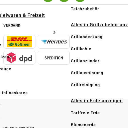
Teichzubehör
pielwaren & Freizeit
Alles in Grillzubehör an
VERSAND
Grillabdeckung
r
Grillkohle
elzeug
Grillanzünder
zeuge
Grillausrüstung
Grillreinigung
& Inlineskates
Alles in Erde anzeigen
n
Torffreie Erde
e
Blumenerde