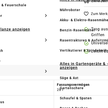
Lieferzeit
e & Feuerschale
Mähroboter
Zum Merkz
ör
Akku- & Elektro-Rasenmähe
Trog aus
Pflanze anzeigen
Benzin-Rasenmäher
Griffen
Rasentraktoren & Aufsitzm
Universe
Vertikutierer & Spindelmäh
ch
Leicht z
e
Alles in Gartengeräte & 
anzeigen
Säge & Axt
Fassungsvermögen
Gartenschere
28 l
Schaufel & Spaten
us