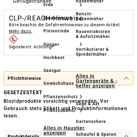
Geflügeltränken
Rasenmäher
Erde
Benzin-
CLP-/REACH-Hinweise
Rindenmulch
Rasenmäher
Bitte beachte die Gefahrenhinweise zu diesem Artikel.
Pinienrinde
Mehr dazu.
Rasentraktoren
& Aufsitzmäher
Dünger
Signalwort: Achtung!
Vertikutierer &
Spindelmäher
Hochbeet
Saatgut
Alles in
Pflichthinweise
Gartengeräte & -
Gewächshaus
helfer anzeigen
GESETZESTEXT
Pflanzenschutz
Biozidprodukte vorsichtig verwenden. Vor
Säge & Axt
Gebrauch stets Etikett und Produktinformationen
Pflanzzubehör
lesen.
Gartenschere
Alles in Haustier
anzeigen
Schaufel & Spaten
Produktdetails