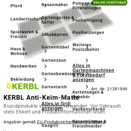
Bildergalerie überspringen
Pumpen &
ONLINE VERFÜGBAR
Rasenmäher
Pferd
Filteranlagen
Gartengeräte & -
Landwirtschaft
Poolreinigung
helfer
Spielwaren &
Poolheizungen
Schubkarren
Freizeit
Weiteres
Gartenmöbel
Haus &
Poolzubehör
Wohnen
Gartenzaun
Alles in
Handwerken
Gartenmaschinen
Gartenbewässerung
& Forstbedarf
anzeigen
Bekleidung
Gartenteich
Art.-Nr. 21281999
Kettensägen &
KERBL Anti-Keim-Matte
Zubehör
Alles in Grill
Biozidprodukte vorsichtig verwenden. Vor Gebrauch
anzeigen
Heckenscheren
stets Etikett und Produktinformationen lesen.
Rasentrimmer &
Angaben gemäß
EU‑Produktsicherheitsverordnung
Gasgrill
Freischneider