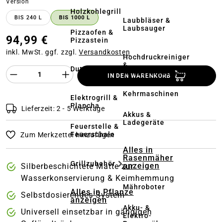
auswählen
Version
Holzkohlegrill
BIS 240 L
BIS 1000 L
Laubbläser &
Laubsauger
Pizzaofen &
94,99 €
Pizzastein
inkl. MwSt. ggf. zzgl.
Versandkosten
Hochdruckreiniger
&
Dutch Oven
Produkt Anzahl des Produktes "%product%
Terrassenreinigung
IN DEN WARENKORB
Kehrmaschinen
Elektrogrill &
Plancha
Lieferzeit: 2 - 5 Werktage
Akkus &
Ladegeräte
Feuerstelle &
Feuerschale
Zum Merkzettel hinzufügen
Alles in
Rasenmäher
Grillzubehör
anzeigen
Silberbeschichtete Matte zur
Wasserkonservierung & Keimhemmung
Mähroboter
Alles in Pflanze
Selbstdosierendes System
anzeigen
Akku- &
Universell einsetzbar in gängigen
Elektro-