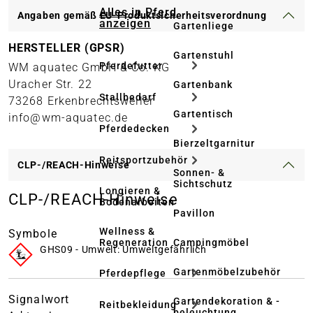
Alles in Pferd
Angaben gemäß EU-Produktsicherheitsverordnung
anzeigen
Gartenliege
HERSTELLER (GPSR)
Gartenstuhl
Pferdefutter
WM aquatec GmbH & Co. KG
Uracher Str. 22
Gartenbank
Stallbedarf
73268 Erkenbrechtsweiler
Gartentisch
info@wm-aquatec.de
Pferdedecken
Bierzeltgarnitur
Reitsportzubehör
CLP-/REACH-Hinweise
Sonnen- &
Sichtschutz
Longieren &
CLP-/REACH-Hinweise
Bodenarbeiten
Pavillon
Wellness &
Symbole
Regeneration
Campingmöbel
GHS09 - Umwelt: Umweltgefährlich
Gartenmöbelzubehör
Pferdepflege
Signalwort
Gartendekoration & -
Reitbekleidung
beleuchtung