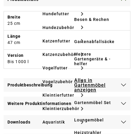
Hundefutter
Breite
Besen & Rechen
25 cm
Hundezubehör
Länge
Katzenfutter
Gartenabfallsäcke
47 cm
Weitere
Katzenzubehör
Version
Gartengeräte & -
Bis 1000 l
helfer
Vogelfutter
Alles in
Vogelzubehör
Gartenmöbel
Produktbeschreibung
anzeigen
Kleintierfutter
Gartenmöbel Set
Weitere Produktinformationen
Kleintierzubehör
Loungemöbel
Downloads
Aquaristik
Heizstrahler