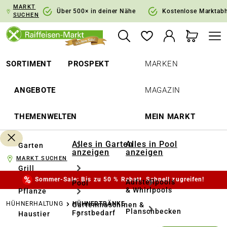
MARKT
springen
Zur Hauptnavigation springen
Über 500× in deiner Nähe
Kostenlose Marktab
SUCHEN
SORTIMENT
PROSPEKT
MARKEN
ANGEBOTE
MAGAZIN
THEMENWELTEN
MEIN MARKT
Alles in Garten
Alles in Pool
Garten
anzeigen
anzeigen
MARKT SUCHEN
Grill
Sommer-Sale: Bis zu 50 % Rabatt. Schnell zugreifen!
Aufstellpools
Pool
& Whirlpools
Pflanze
HÜHNERHALTUNG
HÜHNERTRÄNKE
Gartenmaschinen &
Planschbecken
Forstbedarf
Haustier