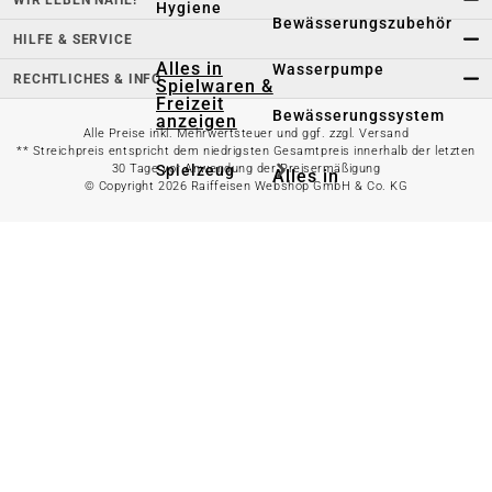
Hygiene
Bewässerungszubehör
HILFE & SERVICE
Alles in
Wasserpumpe
RECHTLICHES & INFO
Spielwaren &
Freizeit
Bewässerungssystem
anzeigen
Alle Preise inkl. Mehrwertsteuer und ggf. zzgl. Versand
** Streichpreis entspricht dem niedrigsten Gesamtpreis innerhalb der letzten
Spielzeug
30 Tage vor Anwendung der Preisermäßigung
Alles in
© Copyright 2026 Raiffeisen Webshop GmbH & Co. KG
Gartenteich
anzeigen
Spielhäuser
Teichfischfutter
Wasserspielzeug
Teichpflege
Kinderfahrzeuge
Teichzubehör
Ballsport
Tretroller &
Alles in
Inlineskates
Grillzubehör
anzeigen
Sandkästen