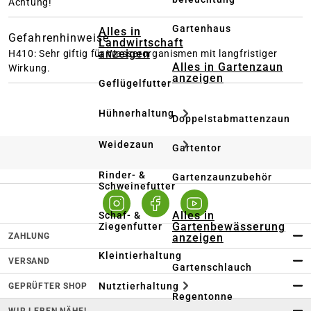
Achtung!
Gartenhaus
Alles in
Gefahrenhinweise
Landwirtschaft
anzeigen
H410: Sehr giftig für Wasserorganismen mit langfristiger
Alles in Gartenzaun
Wirkung.
anzeigen
Geflügelfutter
Hühnerhaltung
Doppelstabmattenzaun
Weidezaun
Gartentor
Rinder- &
Gartenzaunzubehör
Schweinefutter
Alles in
Schaf- &
Gartenbewässerung
Ziegenfutter
ZAHLUNG
anzeigen
Kleintierhaltung
VERSAND
Gartenschlauch
Nutztierhaltung
GEPRÜFTER SHOP
Regentonne
WIR LEBEN NÄHE!