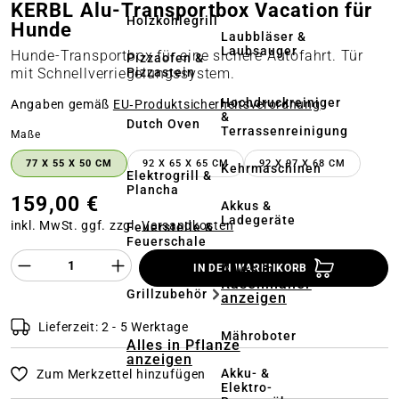
KERBL Alu-Transportbox Vacation für
Holzkohlegrill
Hunde
Laubbläser &
Laubsauger
Hunde-Transportbox für eine sichere Autofahrt. Tür
Pizzaofen &
Pizzastein
mit Schnellverriegelungssystem.
Hochdruckreiniger
Angaben gemäß
EU‑Produktsicherheitsverordnung
&
Dutch Oven
Terrassenreinigung
auswählen
Maße
77 X 55 X 50 CM
92 X 65 X 65 CM
92 X 97 X 68 CM
Kehrmaschinen
Elektrogrill &
Plancha
159,00 €
Akkus &
Ladegeräte
inkl. MwSt. ggf. zzgl.
Versandkosten
Feuerstelle &
Feuerschale
Produkt Anzahl des Produktes "%product%
Alles in
IN DEN WARENKORB
Rasenmäher
Grillzubehör
anzeigen
Lieferzeit: 2 - 5 Werktage
Mähroboter
Alles in Pflanze
anzeigen
Akku- &
Zum Merkzettel hinzufügen
Elektro-