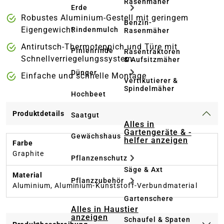
Rasenmäher
Erde
Robustes Aluminium-Gestell mit geringem
Benzin-
Eigengewicht
Rindenmulch
Rasenmäher
Antirutsch-Thermoteppich und Türe mit
Pinienrinde
Rasentraktoren
Schnellverriegelungssystem
& Aufsitzmäher
Dünger
Einfache und schnelle Montage
Vertikutierer &
Spindelmäher
Hochbeet
Produktdetails
Saatgut
Alles in
Gartengeräte & -
Gewächshaus
helfer anzeigen
Farbe
Graphite
Pflanzenschutz
Säge & Axt
Material
Pflanzzubehör
Aluminium, Aluminium-Kunststoff-Verbundmaterial
Gartenschere
Alles in Haustier
anzeigen
Schaufel & Spaten