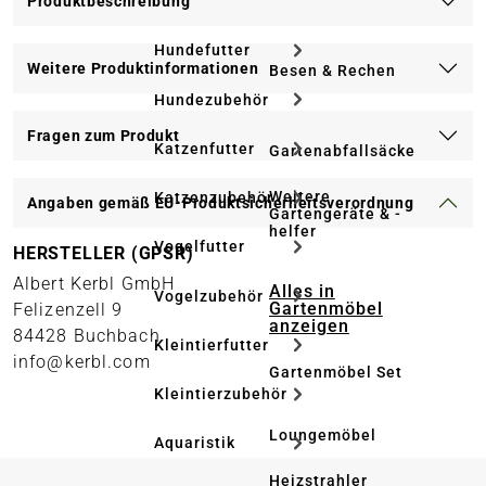
Produktbeschreibung
Hundefutter
Weitere Produktinformationen
Besen & Rechen
Hundezubehör
Fragen zum Produkt
Katzenfutter
Gartenabfallsäcke
Weitere
Katzenzubehör
Angaben gemäß EU-Produktsicherheitsverordnung
Gartengeräte & -
helfer
Vogelfutter
HERSTELLER (GPSR)
Albert Kerbl GmbH
Alles in
Vogelzubehör
Gartenmöbel
Felizenzell 9
anzeigen
84428 Buchbach
Kleintierfutter
info@kerbl.com
Gartenmöbel Set
Kleintierzubehör
Loungemöbel
Aquaristik
Heizstrahler