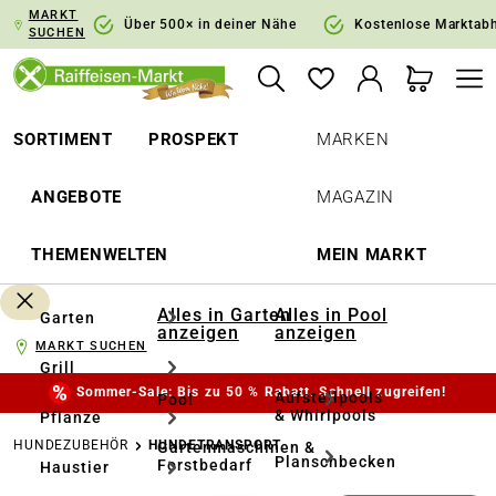
MARKT
springen
Zur Hauptnavigation springen
Über 500× in deiner Nähe
Kostenlose Marktab
SUCHEN
SORTIMENT
PROSPEKT
MARKEN
ANGEBOTE
MAGAZIN
THEMENWELTEN
MEIN MARKT
Alles in Garten
Alles in Pool
Garten
anzeigen
anzeigen
MARKT SUCHEN
Grill
Sommer-Sale: Bis zu 50 % Rabatt. Schnell zugreifen!
Aufstellpools
Pool
& Whirlpools
Pflanze
HUNDEZUBEHÖR
HUNDETRANSPORT
Gartenmaschinen &
Planschbecken
Forstbedarf
Haustier