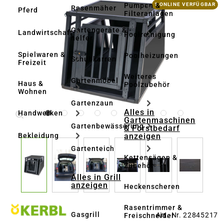
Bildergalerie überspringen
Pumpen &
1 ONLINE VERFÜGBAR
Rasenmäher
Pferd
Filteranlagen
Gartengeräte & -
Landwirtschaft
Poolreinigung
helfer
Spielwaren &
Poolheizungen
Schubkarren
Freizeit
Weiteres
Gartenmöbel
Haus &
Poolzubehör
Wohnen
Gartenzaun
Alles in
Handwerken
Gartenmaschinen
Gartenbewässerung
& Forstbedarf
anzeigen
Bekleidung
Gartenteich
Kettensägen &
Zubehör
Alles in Grill
anzeigen
Heckenscheren
Rasentrimmer &
Gasgrill
Art.-Nr. 22845217
Freischneider