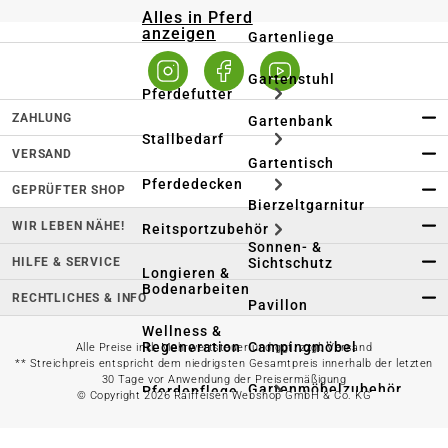
Alles in Pferd
anzeigen
Gartenliege
Gartenstuhl
Pferdefutter
ZAHLUNG
Gartenbank
Stallbedarf
VERSAND
Gartentisch
Pferdedecken
GEPRÜFTER SHOP
Bierzeltgarnitur
WIR LEBEN NÄHE!
Reitsportzubehör
Sonnen- &
HILFE & SERVICE
Sichtschutz
Longieren &
Bodenarbeiten
RECHTLICHES & INFO
Pavillon
Wellness &
Regeneration
Campingmöbel
Alle Preise inkl. Mehrwertsteuer und ggf. zzgl. Versand
** Streichpreis entspricht dem niedrigsten Gesamtpreis innerhalb der letzten
30 Tage vor Anwendung der Preisermäßigung
Gartenmöbelzubehör
Pferdepflege
© Copyright 2026 Raiffeisen Webshop GmbH & Co. KG
Gartendekoration & -
Reitbekleidung
beleuchtung