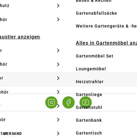
Besen & Rechen
hutz
Gartenabfallsäcke
hör
Weitere Gartengeräte & -he
Haustier anzeigen
Alles in Gartenmöbel an
r
Gartenmöbel Set
hör
Loungemöbel
er
Heizstrahler
ehör
Gartenliege
r
Gartenstuhl
hör
Gartenbank
Gartentisch
tter
VERSAND