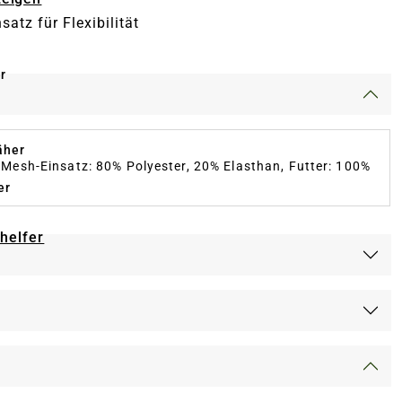
atz für Flexibilität
r
äher
Mesh-Einsatz: 80% Polyester, 20% Elasthan, Futter: 100%
er
-helfer