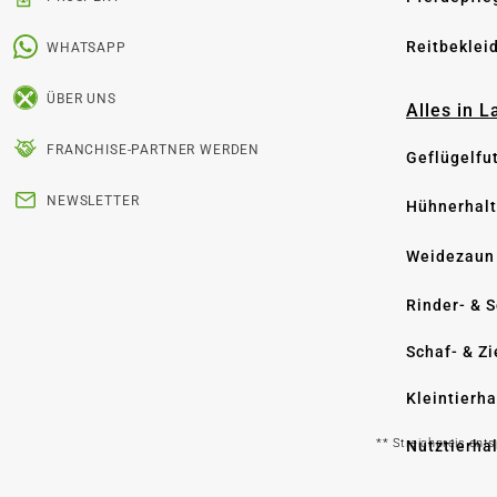
Reitbeklei
WHATSAPP
ÜBER UNS
Alles in 
FRANCHISE-PARTNER WERDEN
Geflügelfu
NEWSLETTER
Hühnerhal
Weidezaun
Rinder- & 
Schaf- & Z
Kleintierh
** Streichpreis ent
Nutztierha
Hygiene