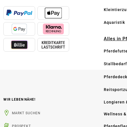
Kleintierz
Aquaristik
Alles in 
Pferdefutt
Stallbedarf
Pferdedec
Reitsportz
WIR LEBEN NÄHE!
Longieren 
MARKT SUCHEN
Wellness &
Pferdepfle
PROSPEKT