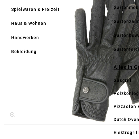
Gartenmöb
Spielwaren & Freizeit
Gartenzau
Haus & Wohnen
Gartenbew
Handwerken
Gartenteic
Bekleidung
Alles in G
Gasgrill
Holzkohlegr
Pizzaofen 
Dutch Ove
Elektrogril