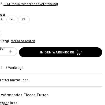
äß
EU‑Produktsicherheitsverordnung
n
n &
S
XL
XS
€
f. zzgl.
Versandkosten
der
Anzahl des Produktes "%product%": Gi
IN DEN WARENKORB
: 2 - 5 Werktage
ettel hinzufügen
 wärmendes Fleece-Futter
erschluss
zeigen