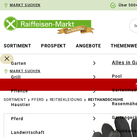
MARKT SUCHEN
Über 500×
springen
Zur Hauptnavigation springen
SORTIMENT
PROSPEKT
ANGEBOTE
THEMENWE
Alles in 
Garten
MARKT SUCHEN
Pool
Grill
Gartenmasc
Pflanze
SORTIMENT
PFERD
REITBEKLEIDUNG
REITHANDSCHUHE
Rasenmähe
Haustier
Bildergalerie überspringen
Gartengerä
Pferd
Schubkarr
Landwirtschaft