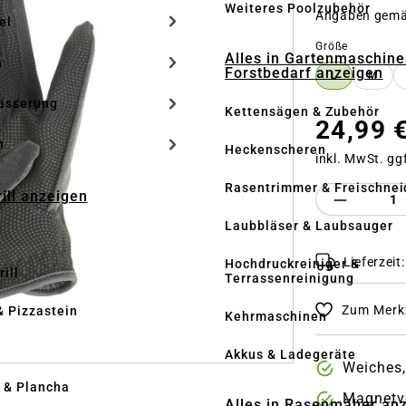
Weiteres Poolzubehör
Angaben gem
el
auswähle
Größe
Alles in Gartenmaschine
n
Forstbedarf anzeigen
L
M
ässerung
Kettensägen & Zubehör
24,99 
h
Heckenscheren
inkl. MwSt. gg
Rasentrimmer & Freischnei
Produkt 
rill anzeigen
Laubbläser & Laubsauger
Lieferzeit
Hochdruckreiniger &
ill
Terrassenreinigung
Zum Merkz
& Pizzastein
Kehrmaschinen
n
Akkus & Ladegeräte
Weiches,
l & Plancha
Magnetv
Alles in Rasenmäher an