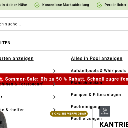
 in deiner Nähe
Kostenlose Marktabholung
Persönlicher
LTEN
Garten anzeigen
Alles in Pool anzeigen
Aufstellpools & Whirlpools
Sommer-Sale: Bis zu 50 % Rabatt. Schnell zugreifen
Planschbecken
hinen & Forstbedarf
Pumpen & Filteranlagen
r
Poolreinigung
te & -helfer
8 ONLINE VERFÜGBAR
Poolheizungen
en
KANTRIE