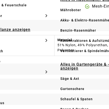
e & Feuerschale
Mesh-Eins
Mähroboter
ör
Akku- & Elektro-Rasenmähe
Pflanze anzeigen
Benzin-Rasenmäher
Material
Rasentraktoren & Aufsitzm
51% Nylon, 49% Polyurethan, 
Polyester
Vertikutierer & Spindelmäh
ch
e
Alles in Gartengeräte & 
anzeigen
Säge & Axt
Gartenschere
Schaufel & Spaten
us