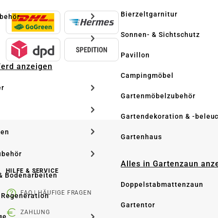
Bierzeltgarnitur
ubehör
Sonnen- & Sichtschutz
Pavillon
Pferd anzeigen
Campingmöbel
er
Gartenmöbelzubehör
Gartendekoration & -beleu
ken
Gartenhaus
ubehör
Alles in Gartenzaun anz
HILFE & SERVICE
& Bodenarbeiten
Doppelstabmattenzaun
FAQ | HÄUFIGE FRAGEN
 Regeneration
Gartentor
ZAHLUNG
ge