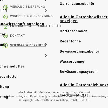
Gartenzaunzubehör
VERSAND & LIEFERUNG
dung
WIDERRUF & RÜCKSENDUNG
Alles in Gartenbewässe
anzeigen
Landwirtschaft anzeigen
ENTSORGUNG ELEKTROALTGERÄTE
Gartenschlauch
tter
KONTAKT
Regentonne
tung
VERTRAG WIDERRUFEN
Bewässerungszubehör
Wasserpumpe
Schweinefutter
Bewässerungssystem
iegenfutter
Alles in Gartenteich anz
altung
Alle Preise inkl. Mehrwertsteuer und ggf. zzgl. Versand
Teichfischfutter
spricht dem niedrigsten Gesamtpreis innerhalb der letzten 30 Tage vor Anwendung
ltung
© Copyright 2026 Raiffeisen Webshop GmbH & Co. KG
Teichpflege