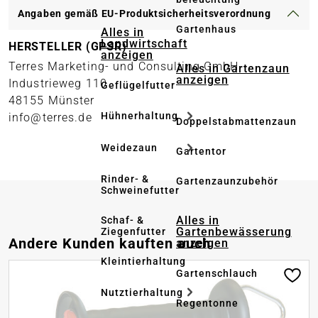
Angaben gemäß EU-Produktsicherheitsverordnung
Gartenhaus
Alles in
Landwirtschaft
HERSTELLER (GPSR)
anzeigen
Terres Marketing- und Consulting GmbH
Alles in Gartenzaun
anzeigen
Industrieweg 110
Geflügelfutter
48155 Münster
Hühnerhaltung
info@terres.de
Doppelstabmattenzaun
Weidezaun
Gartentor
Rinder- &
Gartenzaunzubehör
Schweinefutter
Alles in
Schaf- &
Gartenbewässerung
Ziegenfutter
Produktgalerie überspringen
Andere Kunden kauften auch
anzeigen
Kleintierhaltung
Gartenschlauch
Nutztierhaltung
Regentonne