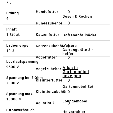
7 J
Hundefutter
Erdung
Besen & Rechen
4
Hundezubehör
Inhalt
Katzenfutter
1 Stück
Gartenabfallsäcke
Ladeenergie
Weitere
Katzenzubehör
Gartengeräte & -
10 J
helfer
Vogelfutter
Leerlaufspannung
9500 V
Alles in
Vogelzubehör
Gartenmöbel
anzeigen
Spannung bei 5 Ohm
Kleintierfutter
7000 V
Gartenmöbel Set
Kleintierzubehör
Spannung max.
10000 V
Loungemöbel
Aquaristik
Stromverbrauch
Heizstrahler