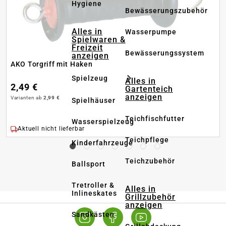
Hygiene
Bewässerungszubehör
Alles in
Wasserpumpe
Spielwaren &
Freizeit
Bewässerungssystem
anzeigen
AKO Torgriff mit Haken
Spielzeug
Alles in
2,49 €
Gartenteich
anzeigen
Varianten ab
2,99 €
Spielhäuser
Teichfischfutter
Wasserspielzeug
Aktuell nicht lieferbar
Teichpflege
Kinderfahrzeuge
Teichzubehör
Ballsport
Tretroller &
Alles in
Inlineskates
Grillzubehör
anzeigen
Sandkästen