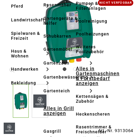
Bildergalerie überspringen
Pumpen &
NICHT VERFÜGBAR
Rasenmäher
Pferd
Filteranlagen
Gartengeräte & -
Landwirtschaft
Poolreinigung
helfer
Spielwaren &
Poolheizungen
Schubkarren
Freizeit
Weiteres
Gartenmöbel
Haus &
Poolzubehör
Wohnen
Gartenzaun
Alles in
Handwerken
Gartenmaschinen
Gartenbewässerung
& Forstbedarf
anzeigen
Bekleidung
Gartenteich
Kettensägen &
Zubehör
Alles in Grill
anzeigen
Heckenscheren
Rasentrimmer &
Art.-Nr. 9313064
Gasgrill
Freischneider