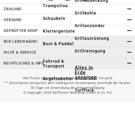
Grillabdeckung
Trampoline
ZAHLUNG
Grillkohle
Schaukeln
VERSAND
Grillanzünder
GEPRÜFTER SHOP
Klettergerüste
Grillausrüstung
WIR LEBEN NÄHE!
Boot & Paddel
Grillreinigung
HILFE & SERVICE
Fahrrad &
RECHTLICHES & INFO
Transport
Alles in
Erde
anzeigen
Angelzubehör
Alle Preise inkl. Mehrwertsteuer und ggf. zzgl. Versand
** Streichpreis entspricht dem niedrigsten Gesamtpreis innerhalb der letzten
30 Tage vor Anwendung der Preisermäßigung
Torffreie
© Copyright 2026 Raiffeisen Webshop GmbH & Co. KG
Alles in Haus &
Erde
Wohnen anzeigen
Blumenerde
Spezialerde
Dekoration
Gemüseerde