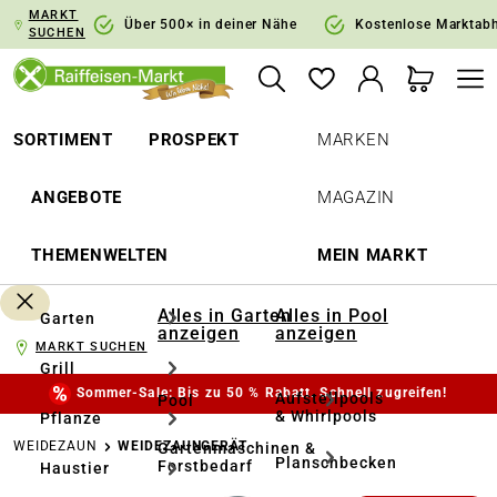
MARKT
springen
Zur Hauptnavigation springen
Über 500× in deiner Nähe
Kostenlose Marktab
SUCHEN
SORTIMENT
PROSPEKT
MARKEN
ANGEBOTE
MAGAZIN
THEMENWELTEN
MEIN MARKT
Alles in Garten
Alles in Pool
Garten
anzeigen
anzeigen
MARKT SUCHEN
Grill
Sommer-Sale: Bis zu 50 % Rabatt. Schnell zugreifen!
Aufstellpools
Pool
& Whirlpools
Pflanze
WEIDEZAUN
WEIDEZAUNGERÄT
Gartenmaschinen &
Planschbecken
Forstbedarf
Haustier