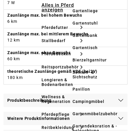
7 W
Alles in Pferd
anzeigen
Gartenliege
Zaunlänge max. bei hohem Bewuchs
6 km
Gartenstuhl
Pferdefutter
Zaunlänge max. bei mittlerem Bewuchs
Gartenbank
12 km
Stallbedarf
Gartentisch
Zaunlänge max. ohne Bewuchs
Pferdedecken
60 km
Bierzeltgarnitur
Reitsportzubehör
theoretische Zaunlänge gemäß VDE (bei2V)
Sonnen- &
Sichtschutz
180 km
Longieren &
Bodenarbeiten
Pavillon
Wellness &
Produktbeschreibung
Regeneration
Campingmöbel
Gartenmöbelzubehör
Pferdepflege
Weitere Produktinformationen
Gartendekoration & -
Reitbekleidung
beleuchtung