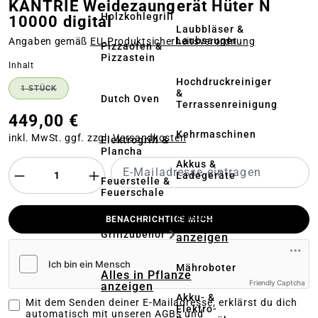
KANTRIE Weidezaungerät Hüter N
Holzkohlegrill
10000 digital
Laubbläser &
Laubsauger
Angaben gemäß
EU‑Produktsicherheitsverordnung
Pizzaofen &
Pizzastein
auswählen
Inhalt
Hochdruckreiniger
1 STÜCK
&
(DIESE OPTION IST ZURZEIT NICHT VERFÜGBAR.)
Dutch Oven
Terrassenreinigung
449,00 €
Kehrmaschinen
inkl. MwSt. ggf. zzgl.
Versandkosten
Elektrogrill &
Plancha
Akkus &
Ladegeräte
Feuerstelle &
Feuerschale
Alles in
BENACHRICHTIGE MICH
Rasenmäher
Grillzubehör
anzeigen
Mähroboter
Alles in Pflanze
Friendly Captcha
anzeigen
Akku- &
Mit dem Senden deiner E-Mailadresse, erklärst du dich
Elektro-
automatisch mit unseren
AGBs und