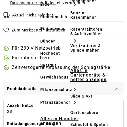
Rasenmäher
Datenschutzrichtlinien
einverstanden
Erde
Benzin-
Aktuell nicht lieferbar
Rindenmulch
Rasenmäher
Pinienrinde
Rasentraktoren
Zum Merkzettel hinzufügen
& Aufsitzmäher
Dünger
Vertikutierer &
Für 230 V Netzbetrieb
Spindelmäher
Hochbeet
Für robuste Tiere
Saatgut
Zeitverzögerte Anpassung der Schlagstärke
Alles in
Gartengeräte & -
Gewächshaus
helfer anzeigen
Produktdetails
Pflanzenschutz
Säge & Axt
Pflanzzubehör
Anzahl Netze
28
Gartenschere
Alles in Haustier
anzeigen
Entladungsenergie max.
Schaufel & Spaten