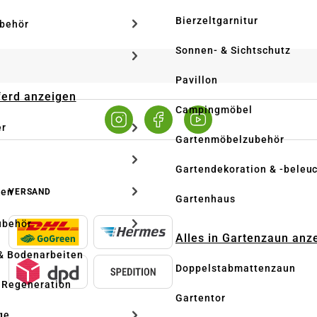
Bierzeltgarnitur
ubehör
Sonnen- & Sichtschutz
Pavillon
Pferd anzeigen
Campingmöbel
er
Gartenmöbelzubehör
Gartendekoration & -beleu
ken
VERSAND
Gartenhaus
ubehör
Alles in Gartenzaun anz
& Bodenarbeiten
Doppelstabmattenzaun
 Regeneration
Gartentor
ge