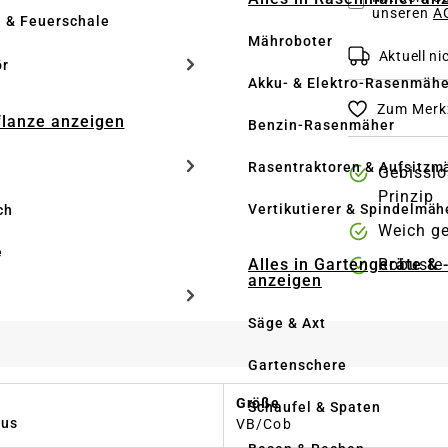
unseren
AG
e & Feuerschale
Mähroboter
Aktuell nic
ör
Akku- & Elektro-Rasenmähe
Zum Merkz
Pflanze anzeigen
Benzin-Rasenmäher
Rasentraktoren & Aufsitzm
Gebisslo
Prinzip
Vertikutierer & Spindelmäh
ch
Weich ge
e
Alles in Gartengeräte & 
Robuste 
anzeigen
Säge & Axt
Gartenschere
Größe
Schaufel & Spaten
us
VB/Cob