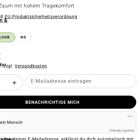
 Zaum mit hohem Tragekomfort
äß
EU‑Produktsicherheitsverordnung
n &
n
B/COB
WB
€
der
f. zzgl.
Versandkosten
BENACHRICHTIGE MICH
Friendly Captcha
zeigen
nden deiner E-Mailadresse, erklärst du dich automatisch mit