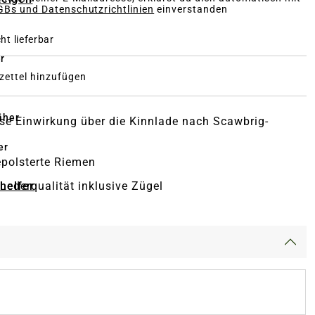
Bs und Datenschutzrichtlinien
einverstanden
ht lieferbar
r
ettel hinzufügen
äher
se Einwirkung über die Kinnlade nach Scawbrig-
er
polsterte Riemen
-helfer
Lederqualität inklusive Zügel