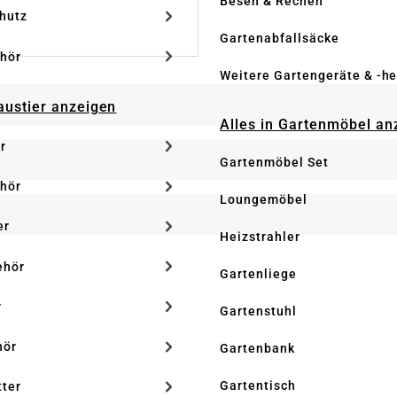
Besen & Rechen
hutz
Gartenabfallsäcke
hör
Weitere Gartengeräte & -he
Haustier anzeigen
Alles in Gartenmöbel an
r
Gartenmöbel Set
hör
Loungemöbel
er
Heizstrahler
ehör
Gartenliege
r
Gartenstuhl
hör
Gartenbank
Gartentisch
tter