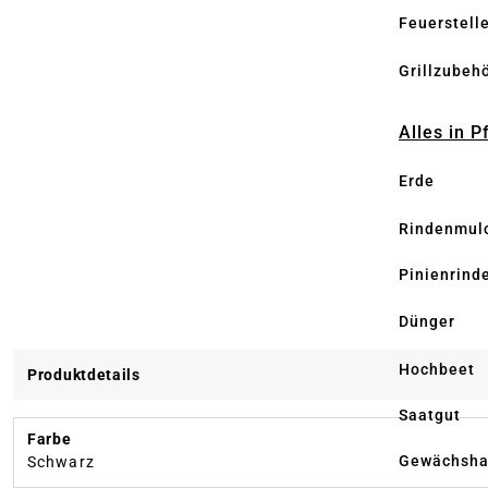
Feuerstell
Grillzubeh
Alles in 
Erde
Rindenmul
Pinienrind
Dünger
Hochbeet
Produktdetails
Saatgut
Farbe
Gewächsha
Schwarz