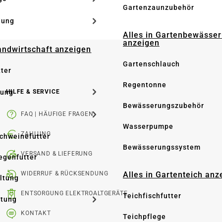
Gartenzaunzubehör
dung
Alles in Gartenbewässe
anzeigen
Landwirtschaft anzeigen
Gartenschlauch
tter
Regentonne
tung
HILFE & SERVICE
Bewässerungszubehör
FAQ | HÄUFIGE FRAGEN
Wasserpumpe
ZAHLUNG
Schweinefutter
Bewässerungssystem
VERSAND & LIEFERUNG
iegenfutter
WIDERRUF & RÜCKSENDUNG
Alles in Gartenteich anz
altung
ENTSORGUNG ELEKTROALTGERÄTE
Teichfischfutter
ltung
KONTAKT
Teichpflege