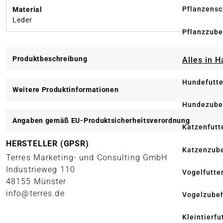
Pflanzensc
Material
Leder
Pflanzzube
Produktbeschreibung
Alles in 
Hundefutte
Weitere Produktinformationen
Hundezube
Angaben gemäß EU-Produktsicherheitsverordnung
Katzenfutt
HERSTELLER (GPSR)
Katzenzub
Terres Marketing- und Consulting GmbH
Industrieweg 110
Vogelfutte
48155 Münster
info@terres.de
Vogelzube
Kleintierfu