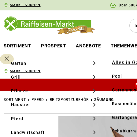
MARKT SUCHEN
Über 500×
springen
Zur Hauptnavigation springen
SORTIMENT
PROSPEKT
ANGEBOTE
THEMENWE
Alles in 
Garten
MARKT SUCHEN
Pool
Grill
Gartenmasc
Pflanze
SORTIMENT
PFERD
REITSPORTZUBEHÖR
ZÄUMUNG
Rasenmähe
Haustier
Bildergalerie überspringen
Gartengerä
Pferd
Schubkarr
Landwirtschaft