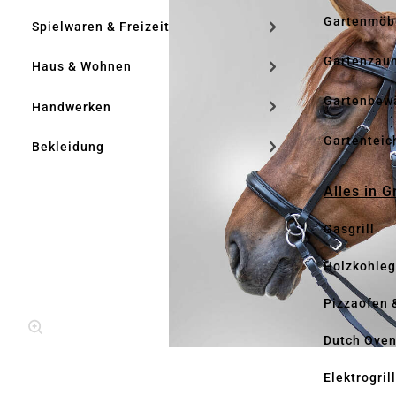
Gartenmöb
Spielwaren & Freizeit
Gartenzau
Haus & Wohnen
Gartenbew
Handwerken
Gartenteic
Bekleidung
Alles in G
Gasgrill
Holzkohlegr
Pizzaofen 
Dutch Ove
Elektrogril