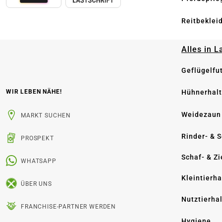
Reitbeklei
Alles in 
Geflügelfu
Hühnerhal
WIR LEBEN NÄHE!
Weidezaun
MARKT SUCHEN
Rinder- & 
PROSPEKT
Schaf- & Z
WHATSAPP
Kleintierh
ÜBER UNS
Nutztierha
FRANCHISE-PARTNER WERDEN
Hygiene