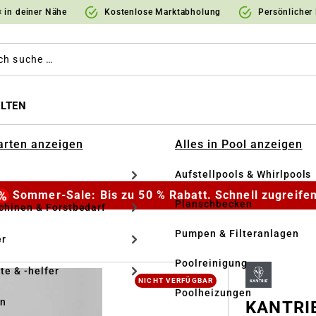
 in deiner Nähe
Kostenlose Marktabholung
Persönlicher
LTEN
Garten anzeigen
Alles in Pool anzeigen
Aufstellpools & Whirlpools
Sommer-Sale: Bis zu 50 % Rabatt. Schnell zugreifen
Planschbecken
hinen & Forstbedarf
Pumpen & Filteranlagen
r
Poolreinigung
te & -helfer
NICHT VERFÜGBAR
Poolheizungen
en
KANTRIE