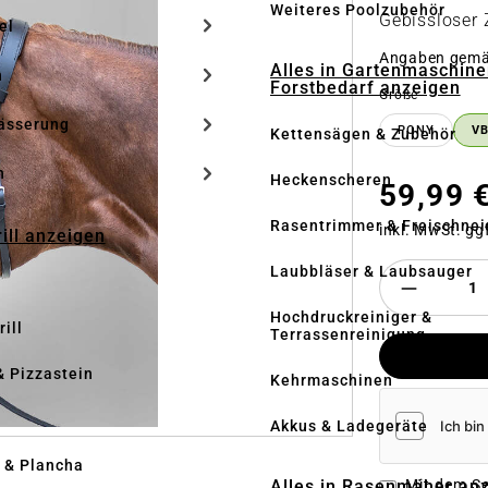
Weiteres Poolzubehör
Gebissloser
el
Angaben gem
Alles in Gartenmaschine
n
Forstbedarf anzeigen
auswähle
Größe
ässerung
PONY
V
Kettensägen & Zubehör
h
Heckenscheren
59,99 
Rasentrimmer & Freischnei
inkl. MwSt. gg
rill anzeigen
Laubbläser & Laubsauger
Hochdruckreiniger &
ill
Terrassenreinigung
& Pizzastein
Kehrmaschinen
n
Akkus & Ladegeräte
l & Plancha
Alles in Rasenmäher an
Mit dem Se