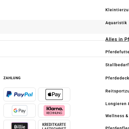
Kleintierz
Aquaristik
Alles in 
Pferdefutt
Stallbedarf
Pferdedec
ZAHLUNG
Reitsportz
Longieren 
Wellness &
Pferdepfle