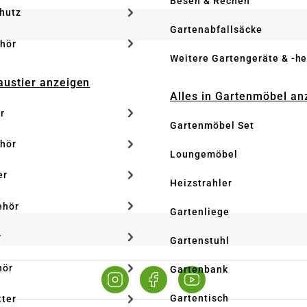
Besen & Rechen
hutz
Gartenabfallsäcke
hör
Weitere Gartengeräte & -he
Haustier anzeigen
Alles in Gartenmöbel an
r
Gartenmöbel Set
hör
Loungemöbel
er
Heizstrahler
ehör
Gartenliege
r
Gartenstuhl
hör
Gartenbank
Gartentisch
tter