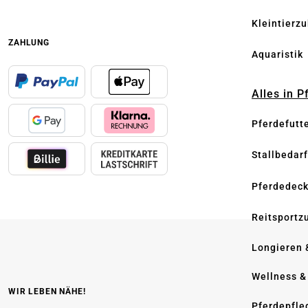
Kleintierz
ZAHLUNG
Aquaristik
Alles in 
Pferdefutt
Stallbedarf
Pferdedec
Reitsportz
Longieren 
Wellness &
WIR LEBEN NÄHE!
Pferdepfle