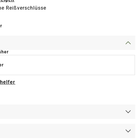
he Reißverschlüsse
r
äher
er
-helfer