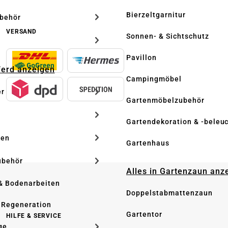
Bierzeltgarnitur
ubehör
VERSAND
Sonnen- & Sichtschutz
Pavillon
Pferd anzeigen
Campingmöbel
er
Gartenmöbelzubehör
Gartendekoration & -beleu
ken
Gartenhaus
ubehör
Alles in Gartenzaun anz
& Bodenarbeiten
Doppelstabmattenzaun
 Regeneration
Gartentor
HILFE & SERVICE
ge