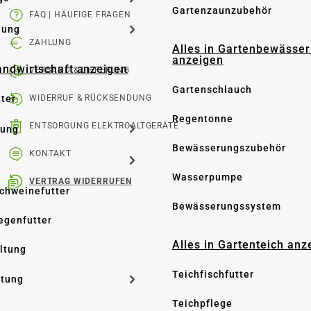
Gartenzaunzubehör
FAQ | HÄUFIGE FRAGEN
dung
ZAHLUNG
Alles in Gartenbewässe
anzeigen
Landwirtschaft anzeigen
VERSAND & LIEFERUNG
Gartenschlauch
tter
WIDERRUF & RÜCKSENDUNG
Regentonne
ENTSORGUNG ELEKTROALTGERÄTE
tung
Bewässerungszubehör
KONTAKT
Wasserpumpe
VERTRAG WIDERRUFEN
Schweinefutter
Bewässerungssystem
iegenfutter
Alles in Gartenteich anz
altung
Teichfischfutter
ltung
Teichpflege