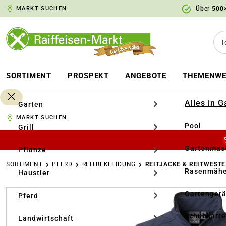
MARKT SUCHEN
Über 500×
springen
Zur Hauptnavigation springen
SORTIMENT
PROSPEKT
ANGEBOTE
THEMENWE
Alles in 
Garten
MARKT SUCHEN
Pool
Grill
Gartenmasc
Pflanze
SORTIMENT
PFERD
REITBEKLEIDUNG
REITJACKE & REITWESTE
Rasenmähe
Haustier
Bildergalerie überspringen
Gartengerä
Pferd
Schubkarr
Landwirtschaft