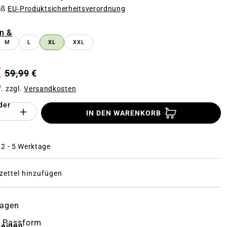
äß
EU‑Produktsicherheitsverordnung
n
n &
M
L
XL
XXL
€
59,99 €
f. zzgl.
Versandkosten
der
Anzahl des Produktes "%product%": Gi
IN DEN WARENKORB
: 2 - 5 Werktage
ettel hinzufügen
ragen
te Passform
zeigen