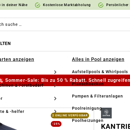
 in deiner Nähe
Kostenlose Marktabholung
Persönlicher
LTEN
Garten anzeigen
Alles in Pool anzeigen
Aufstellpools & Whirlpools
Sommer-Sale: Bis zu 50 % Rabatt. Schnell zugreifen
Planschbecken
hinen & Forstbedarf
Pumpen & Filteranlagen
r
Poolreinigung
te & -helfer
2 ONLINE VERFÜGBAR
Poolheizungen
en
-25%
KANTRIE