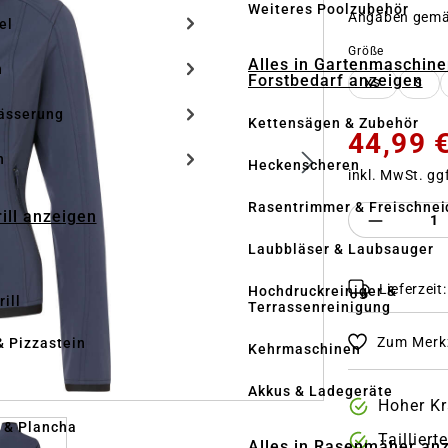
Weiteres Poolzubehör
Angaben gem
el
auswähle
Größe
Alles in Gartenmaschine
n
Forstbedarf anzeigen
XS
S
ässerung
Kettensägen & Zubehör
44,99 
h
Heckenscheren
inkl. MwSt. gg
Rasentrimmer & Freischnei
Produkt 
rill anzeigen
Laubbläser & Laubsauger
Lieferzeit
Hochdruckreiniger &
ill
Terrassenreinigung
Zum Merkz
& Pizzastein
Kehrmaschinen
n
Akkus & Ladegeräte
Hoher K
l & Plancha
Taillier
Alles in Rasenmäher an