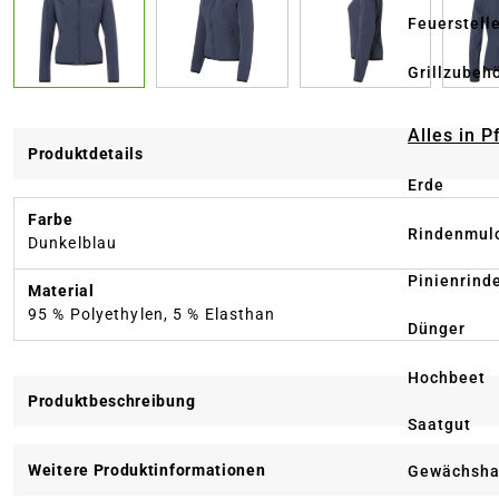
Feuerstell
Grillzubeh
Alles in 
Produktdetails
Erde
Farbe
Rindenmul
Dunkelblau
Pinienrind
Material
95 % Polyethylen, 5 % Elasthan
Dünger
Hochbeet
Produktbeschreibung
Saatgut
Weitere Produktinformationen
Gewächsha