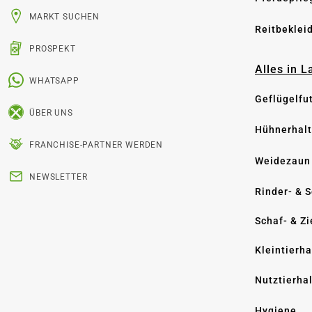
MARKT SUCHEN
Reitbeklei
PROSPEKT
Alles in 
WHATSAPP
Geflügelfu
ÜBER UNS
Hühnerhal
FRANCHISE-PARTNER WERDEN
Weidezaun
NEWSLETTER
Rinder- & 
Schaf- & Z
Kleintierh
Nutztierha
Hygiene