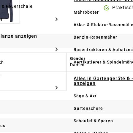
e & Feuerschale
Praktisc
Mähroboter
ör
Akku- & Elektro-Rasenmähe
Pflanze anzeigen
Benzin-Rasenmäher
Rasentraktoren & Aufsitzm
Gender
Vertikutierer & Spindelmäh
ch
Damen
e
Alles in Gartengeräte & 
anzeigen
Säge & Axt
Gartenschere
Schaufel & Spaten
us