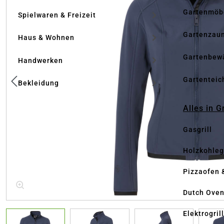
Gartenmöb
Spielwaren & Freizeit
Gartenzau
Haus & Wohnen
Gartenbew
Handwerken
Gartenteic
Bekleidung
Alles in G
Gasgrill
Holzkohlegr
Pizzaofen 
Dutch Ove
Elektrogril