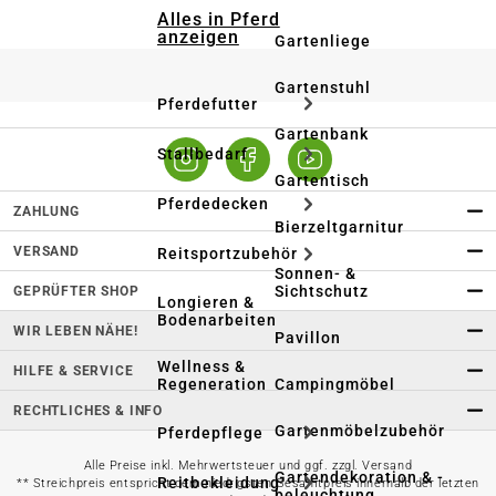
Alles in Pferd
anzeigen
Gartenliege
Gartenstuhl
Pferdefutter
Gartenbank
Stallbedarf
Gartentisch
Pferdedecken
ZAHLUNG
Bierzeltgarnitur
VERSAND
Reitsportzubehör
Sonnen- &
Sichtschutz
GEPRÜFTER SHOP
Longieren &
Bodenarbeiten
WIR LEBEN NÄHE!
Pavillon
Wellness &
HILFE & SERVICE
Regeneration
Campingmöbel
RECHTLICHES & INFO
Gartenmöbelzubehör
Pferdepflege
Alle Preise inkl. Mehrwertsteuer und ggf. zzgl. Versand
Gartendekoration & -
Reitbekleidung
** Streichpreis entspricht dem niedrigsten Gesamtpreis innerhalb der letzten
beleuchtung