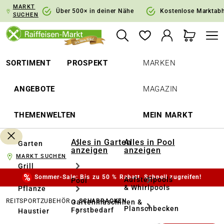
MARKT
springen
Zur Hauptnavigation springen
Über 500× in deiner Nähe
Kostenlose Marktab
SUCHEN
SORTIMENT
PROSPEKT
MARKEN
ANGEBOTE
MAGAZIN
THEMENWELTEN
MEIN MARKT
Alles in Garten
Alles in Pool
Garten
anzeigen
anzeigen
MARKT SUCHEN
Grill
Sommer-Sale: Bis zu 50 % Rabatt. Schnell zugreifen!
Aufstellpools
Pool
& Whirlpools
Pflanze
REITSPORTZUBEHÖR
SCHABRACKEN
Gartenmaschinen &
Planschbecken
Forstbedarf
Haustier