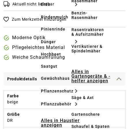
Rasenmäher
Aktuell nicht lieferbar
Erde
Benzin-
Rindenmulch
Rasenmäher
Zum Merkzettel hinzufügen
Pinienrinde
Rasentraktoren
& Aufsitzmäher
Moderne Optik
Dünger
Vertikutierer &
Pflegeleichtes Material
Spindelmäher
Hochbeet
Weiche Schaumfüllung
Saatgut
Alles in
Gartengeräte & -
Gewächshaus
Produktdetails
helfer anzeigen
Pflanzenschutz
Farbe
Säge & Axt
beige
Pflanzzubehör
Gartenschere
Größe
Alles in Haustier
DR
anzeigen
Schaufel & Spaten