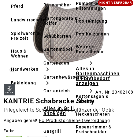
Bildergalerie überspringen
Pumpen &
NICHT VERFÜGBAR
Rasenmäher
Pferd
Filteranlagen
Gartengeräte & -
Landwirtschaft
Poolreinigung
helfer
Spielwaren &
Poolheizungen
Schubkarren
Freizeit
Weiteres
Gartenmöbel
Haus &
Poolzubehör
Wohnen
Gartenzaun
Alles in
Handwerken
Gartenmaschinen
Gartenbewässerung
& Forstbedarf
anzeigen
Bekleidung
Gartenteich
Art.-Nr. 23402188
Kettensägen &
KANTRIE Schabracke Shiny
Zubehör
Alles in Grill
Pflegeleichte Schabracke mit glänzender Optik
anzeigen
Heckenscheren
Angaben gemäß
EU‑Produktsicherheitsverordnung
Rasentrimmer &
auswählen
Gasgrill
Farbe
Freischneider