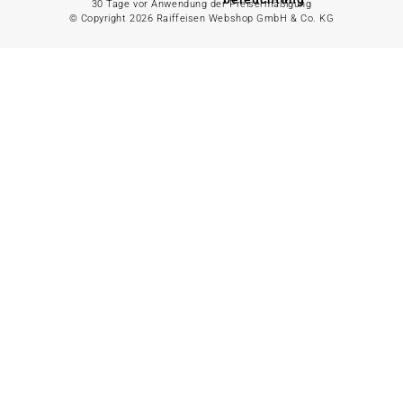
30 Tage vor Anwendung der Preisermäßigung
© Copyright 2026 Raiffeisen Webshop GmbH & Co. KG
Gartenhaus
Alles in
Landwirtschaft
anzeigen
Alles in Gartenzaun
anzeigen
Geflügelfutter
Hühnerhaltung
Doppelstabmattenzaun
Weidezaun
Gartentor
Rinder- &
Gartenzaunzubehör
Schweinefutter
Alles in
Schaf- &
Gartenbewässerung
Ziegenfutter
anzeigen
Kleintierhaltung
Gartenschlauch
Nutztierhaltung
Regentonne