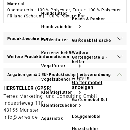
Material
Obermaterial: 100 % Polyester, Futter: 100 % Polyester,
Hundefutter
Füllung (Schaum): 100 % Polyurethan
Besen & Rechen
Hundezubehör
Produktbeschreibung
Katzenfutter
Gartenabfallsäcke
Weitere
Katzenzubehör
Weitere Produktinformationen
Gartengeräte & -
helfer
Vogelfutter
Angaben gemäß EU-Produktsicherheitsverordnung
Alles in
Vogelzubehör
Gartenmöbel
anzeigen
HERSTELLER (GPSR)
Kleintierfutter
Terres Marketing- und Consulting GmbH
Gartenmöbel Set
Industrieweg 110
Kleintierzubehör
48155 Münster
Loungemöbel
info@terres.de
Aquaristik
Heizstrahler