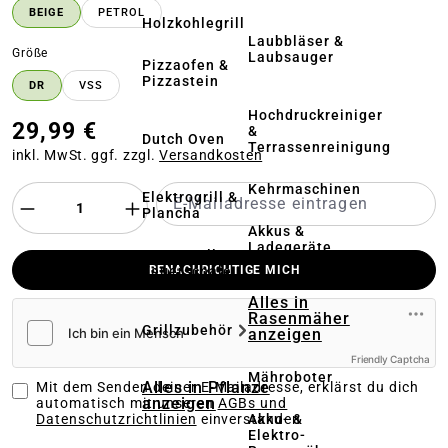
BEIGE
PETROL
Holzkohlegrill
Laubbläser &
auswählen
Größe
Laubsauger
Pizzaofen &
Pizzastein
DR
VSS
Hochdruckreiniger
29,99 €
&
Dutch Oven
Terrassenreinigung
inkl. MwSt. ggf. zzgl.
Versandkosten
Kehrmaschinen
Elektrogrill &
Plancha
Akkus &
Ladegeräte
Feuerstelle &
Feuerschale
BENACHRICHTIGE MICH
Alles in
Rasenmäher
Grillzubehör
anzeigen
Friendly Captcha
Mähroboter
Alles in Pflanze
Mit dem Senden deiner E-Mailadresse, erklärst du dich
anzeigen
automatisch mit unseren
AGBs und
Akku- &
Datenschutzrichtlinien
einverstanden
Elektro-