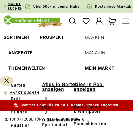
MARKT
springen
Zur Hauptnavigation springen
Über 500× in deiner Nähe
Kostenlose Marktab
SUCHEN
SORTIMENT
PROSPEKT
MARKEN
ANGEBOTE
MAGAZIN
THEMENWELTEN
MEIN MARKT
Alles in Garten
Alles in Pool
Garten
anzeigen
anzeigen
MARKT SUCHEN
Grill
Sommer-Sale: Bis zu 50 % Rabatt. Schnell zugreifen!
Aufstellpools
Pool
& Whirlpools
Pflanze
REITSPORTZUBEHÖR
SATTELZUBEHÖR
Gartenmaschinen &
Planschbecken
Forstbedarf
Haustier