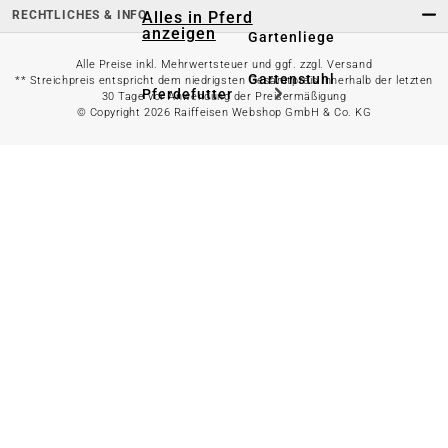
RECHTLICHES & INFO
Alles in Pferd
anzeigen
Gartenliege
Alle Preise inkl. Mehrwertsteuer und ggf. zzgl. Versand
Gartenstuhl
** Streichpreis entspricht dem niedrigsten Gesamtpreis innerhalb der letzten
Pferdefutter
30 Tage vor Anwendung der Preisermäßigung
© Copyright 2026 Raiffeisen Webshop GmbH & Co. KG
Gartenbank
Stallbedarf
Gartentisch
Pferdedecken
Bierzeltgarnitur
Reitsportzubehör
Sonnen- &
Sichtschutz
Longieren &
Bodenarbeiten
Pavillon
Wellness &
Regeneration
Campingmöbel
Gartenmöbelzubehör
Pferdepflege
Gartendekoration & -
Reitbekleidung
beleuchtung