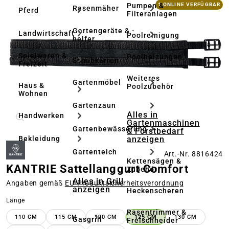
Bildergalerie überspringen
Pumpen &
1 ONLINE VERFÜGBAR
Rasenmäher
Pferd
Filteranlagen
Gartengeräte & -
Landwirtschaft
Poolreinigung
helfer
Spielwaren &
Poolheizungen
Schubkarren
Freizeit
Weiteres
Gartenmöbel
Haus &
Poolzubehör
Wohnen
Gartenzaun
Alles in
Handwerken
Gartenmaschinen
Gartenbewässerung
& Forstbedarf
anzeigen
Bekleidung
Gartenteich
Art.-Nr. 8816424
Kettensägen &
KANTRIE Sattellanggurt Comfort
Zubehör
Alles in Grill
Angaben gemäß
EU‑Produktsicherheitsverordnung
anzeigen
Heckenscheren
auswählen
Länge
Rasentrimmer &
110 CM
115 CM
120 CM
125 CM
130 CM
Gasgrill
Freischneider