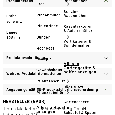
Rasenmäher
Produktdetails
Erde
Benzin-
Rindenmulch
Rasenmäher
Farbe
schwarz
Pinienrinde
Rasentraktoren
& Aufsitzmäher
Länge
Dünger
125 cm
Vertikutierer &
Spindelmäher
Hochbeet
Produktbeschreibung
Saatgut
Alles in
Gartengeräte & -
Gewächshaus
helfer anzeigen
Weitere Produktinformationen
Pflanzenschutz
Säge & Axt
Angaben gemäß EU-Produktsicherheitsverordnung
Pflanzzubehör
HERSTELLER (GPSR)
Gartenschere
Alles in Haustier
Terres Marketing- und Consulting GmbH
anzeigen
Schaufel & Spaten
Industrieweg 110