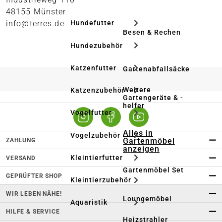
48155 Münster
info@terres.de
Hundefutter
Besen & Rechen
Hundezubehör
Katzenfutter
Gartenabfallsäcke
Weitere
Katzenzubehör
Gartengeräte & -
helfer
Vogelfutter
Alles in
Vogelzubehör
Gartenmöbel
ZAHLUNG
anzeigen
Kleintierfutter
VERSAND
Gartenmöbel Set
GEPRÜFTER SHOP
Kleintierzubehör
WIR LEBEN NÄHE!
Loungemöbel
Aquaristik
HILFE & SERVICE
Heizstrahler