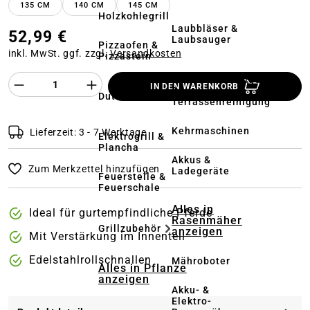
135 CM
140 CM
145 CM
Holzkohlegrill
Laubbläser &
52,99 €
Laubsauger
Pizzaofen &
inkl. MwSt. ggf. zzgl.
Versandkosten
Pizzastein
Produkt Anzahl des Produktes "%product%
Hochdruckreiniger
IN DEN WARENKORB
&
Dutch Oven
Terrassenreinigung
Kehrmaschinen
Lieferzeit: 3 - 7 Werktage
Elektrogrill &
Plancha
Akkus &
Zum Merkzettel hinzufügen
Ladegeräte
Feuerstelle &
Feuerschale
Alles in
Ideal für gurtempfindliche Pferde
Rasenmäher
Grillzubehör
anzeigen
Mit Verstärkung im Innenteil
Edelstahlrollschnallen
Mähroboter
Alles in Pflanze
anzeigen
Akku- &
Elektro-