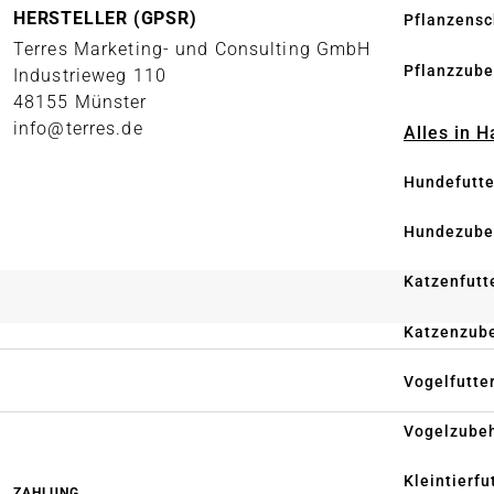
HERSTELLER (GPSR)
Pflanzensc
Terres Marketing- und Consulting GmbH
Pflanzzube
Industrieweg 110
48155 Münster
info@terres.de
Alles in 
Hundefutte
Hundezube
Katzenfutt
Katzenzub
Vogelfutte
Vogelzube
Kleintierfu
ZAHLUNG