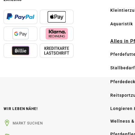
Kleintierz
Aquaristik
Alles in 
Pferdefutt
Stallbedarf
Pferdedec
Reitsportz
Longieren 
WIR LEBEN NÄHE!
Wellness &
MARKT SUCHEN
Pferdepfle