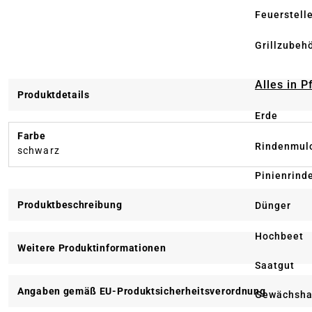
Feuerstell
Grillzubeh
Alles in 
Produktdetails
Erde
Farbe
Rindenmul
schwarz
Pinienrind
Produktbeschreibung
Dünger
Hochbeet
Weitere Produktinformationen
Saatgut
Angaben gemäß EU-Produktsicherheitsverordnung
Gewächsha