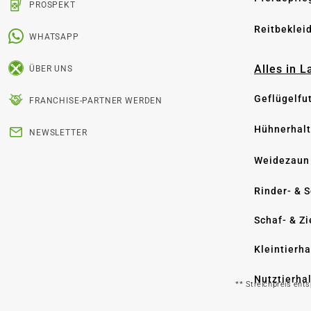
PROSPEKT
Reitbeklei
WHATSAPP
Alles in 
ÜBER UNS
Geflügelfu
FRANCHISE-PARTNER WERDEN
Hühnerhal
NEWSLETTER
Weidezaun
Rinder- & 
Schaf- & Z
Kleintierh
Nutztierha
** Streichpreis ent
Hygiene