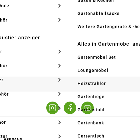
Besen & Rechen
hutz
Gartenabfallsäcke
hör
Weitere Gartengeräte & -he
Haustier anzeigen
Alles in Gartenmöbel an
r
Gartenmöbel Set
hör
Loungemöbel
er
Heizstrahler
ehör
Gartenliege
r
Gartenstuhl
hör
Gartenbank
Gartentisch
tter
VERSAND