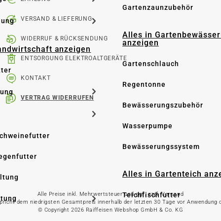
Gartenzaunzubehör
VERSAND & LIEFERUNG
dung
Alles in Gartenbewässe
WIDERRUF & RÜCKSENDUNG
anzeigen
Landwirtschaft anzeigen
ENTSORGUNG ELEKTROALTGERÄTE
Gartenschlauch
tter
KONTAKT
Regentonne
tung
VERTRAG WIDERRUFEN
Bewässerungszubehör
Wasserpumpe
Schweinefutter
Bewässerungssystem
iegenfutter
Alles in Gartenteich anz
altung
Alle Preise inkl. Mehrwertsteuer und ggf. zzgl. Versand
Teichfischfutter
ltung
spricht dem niedrigsten Gesamtpreis innerhalb der letzten 30 Tage vor Anwendung
© Copyright 2026 Raiffeisen Webshop GmbH & Co. KG
Teichpflege