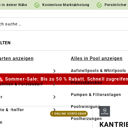
 in deiner Nähe
Kostenlose Marktabholung
Persönlicher
LTEN
Garten anzeigen
Alles in Pool anzeigen
Aufstellpools & Whirlpools
Sommer-Sale: Bis zu 50 % Rabatt. Schnell zugreifen
Planschbecken
hinen & Forstbedarf
Pumpen & Filteranlagen
r
Poolreinigung
te & -helfer
1 ONLINE VERFÜGBAR
Poolheizungen
en
KANTRIE