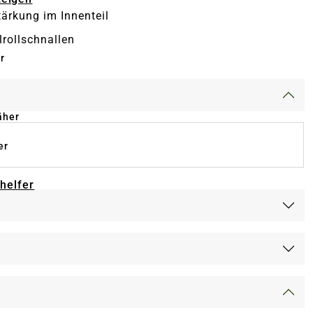
tärkung im Innenteil
lrollschnallen
r
äher
er
-helfer