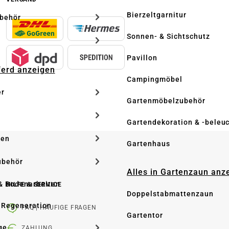
Bierzeltgarnitur
ubehör
Sonnen- & Sichtschutz
Pavillon
Pferd anzeigen
Campingmöbel
er
Gartenmöbelzubehör
Gartendekoration & -beleu
ken
Gartenhaus
ubehör
Alles in Gartenzaun anz
& Bodenarbeiten
HILFE & SERVICE
Doppelstabmattenzaun
 Regeneration
FAQ | HÄUFIGE FRAGEN
Gartentor
ge
ZAHLUNG