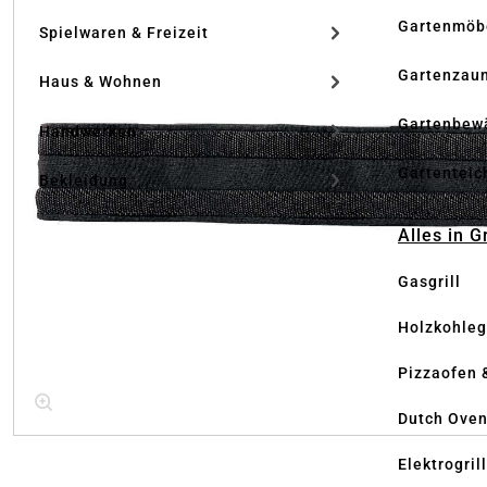
Gartenmöb
Spielwaren & Freizeit
Gartenzau
Haus & Wohnen
Gartenbew
Handwerken
Gartenteic
Bekleidung
Alles in G
Gasgrill
Holzkohlegr
Pizzaofen 
Dutch Ove
Elektrogril