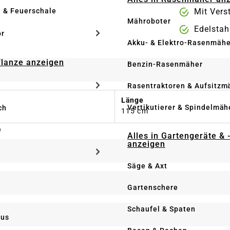
e & Feuerschale
Mit Vers
Mähroboter
Edelstah
ör
Akku- & Elektro-Rasenmähe
Pflanze anzeigen
Benzin-Rasenmäher
Rasentraktoren & Aufsitzm
Länge
Vertikutierer & Spindelmäh
ch
115 cm
e
Alles in Gartengeräte & 
anzeigen
Säge & Axt
Gartenschere
Schaufel & Spaten
us