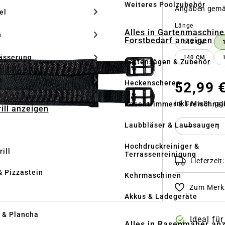
Weiteres Poolzubehör
Angaben gem
el
auswähle
Länge
Alles in Gartenmaschine
n
Forstbedarf anzeigen
110 CM
ässerung
140 CM
Kettensägen & Zubehör
h
Heckenscheren
52,99 
inkl. MwSt. gg
Rasentrimmer & Freischnei
rill anzeigen
Produkt 
Laubbläser & Laubsauger
Hochdruckreiniger &
ill
Terrassenreinigung
Lieferzeit
& Pizzastein
Kehrmaschinen
Zum Merkz
n
Akkus & Ladegeräte
l & Plancha
Ideal fü
Alles in Rasenmäher an