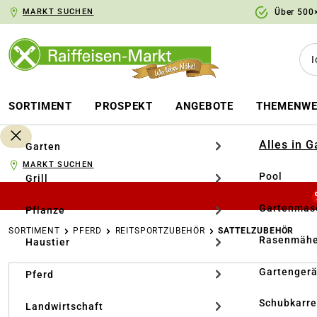
MARKT SUCHEN
Über 500×
springen
Zur Hauptnavigation springen
SORTIMENT
PROSPEKT
ANGEBOTE
THEMENWE
Alles in 
Garten
MARKT SUCHEN
Pool
Grill
Gartenmasc
Pflanze
SORTIMENT
PFERD
REITSPORTZUBEHÖR
SATTELZUBEHÖR
Rasenmähe
Haustier
Bildergalerie überspringen
Gartengerä
Pferd
Schubkarr
Landwirtschaft