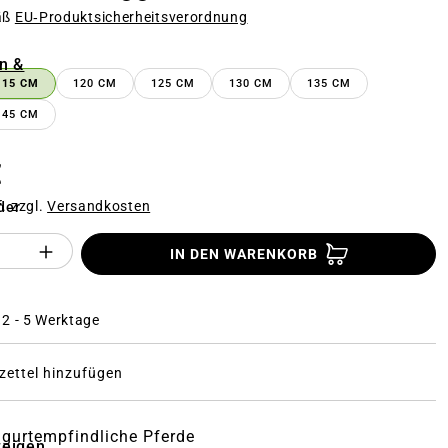
äß
EU‑Produktsicherheitsverordnung
n
n &
115 CM
120 CM
125 CM
130 CM
135 CM
145 CM
€
f. zzgl.
Versandkosten
der
Anzahl des Produktes "%product%": Gi
IN DEN WARENKORB
: 2 - 5 Werktage
ettel hinzufügen
r gurtempfindliche Pferde
zeigen