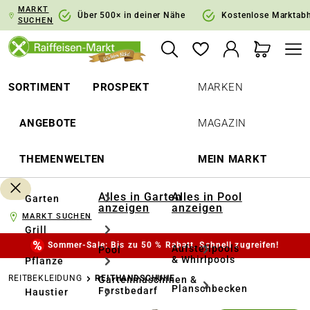
MARKT
springen
Zur Hauptnavigation springen
Über 500× in deiner Nähe
Kostenlose Marktab
SUCHEN
SORTIMENT
PROSPEKT
MARKEN
ANGEBOTE
MAGAZIN
THEMENWELTEN
MEIN MARKT
Alles in Garten
Alles in Pool
Garten
anzeigen
anzeigen
MARKT SUCHEN
Grill
Sommer-Sale: Bis zu 50 % Rabatt. Schnell zugreifen!
Aufstellpools
Pool
& Whirlpools
Pflanze
REITBEKLEIDUNG
REITHANDSCHUHE
Gartenmaschinen &
Planschbecken
Forstbedarf
Haustier