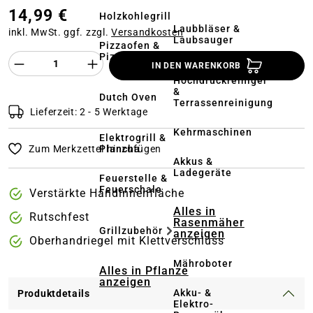
14,99 €
Holzkohlegrill
Laubbläser &
inkl. MwSt. ggf. zzgl.
Versandkosten
Laubsauger
Pizzaofen &
Pizzastein
Produkt Anzahl des Produktes "%product%
IN DEN WARENKORB
Hochdruckreiniger
&
Dutch Oven
Terrassenreinigung
Lieferzeit: 2 - 5 Werktage
Kehrmaschinen
Elektrogrill &
Plancha
Zum Merkzettel hinzufügen
Akkus &
Ladegeräte
Feuerstelle &
Feuerschale
Verstärkte Handinnenfläche
Alles in
Rutschfest
Rasenmäher
Grillzubehör
anzeigen
Oberhandriegel mit Klettverschluss
Mähroboter
Alles in Pflanze
anzeigen
Akku- &
Produktdetails
Elektro-