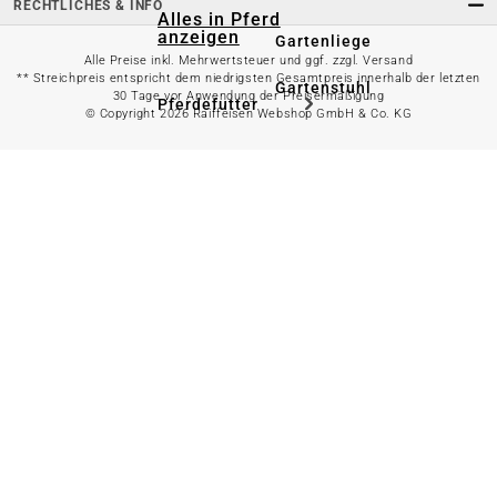
RECHTLICHES & INFO
Alles in Pferd
anzeigen
Gartenliege
Alle Preise inkl. Mehrwertsteuer und ggf. zzgl. Versand
** Streichpreis entspricht dem niedrigsten Gesamtpreis innerhalb der letzten
Gartenstuhl
30 Tage vor Anwendung der Preisermäßigung
Pferdefutter
© Copyright 2026 Raiffeisen Webshop GmbH & Co. KG
Gartenbank
Stallbedarf
Gartentisch
Pferdedecken
Bierzeltgarnitur
Reitsportzubehör
Sonnen- &
Sichtschutz
Longieren &
Bodenarbeiten
Pavillon
Wellness &
Regeneration
Campingmöbel
Gartenmöbelzubehör
Pferdepflege
Gartendekoration & -
Reitbekleidung
beleuchtung