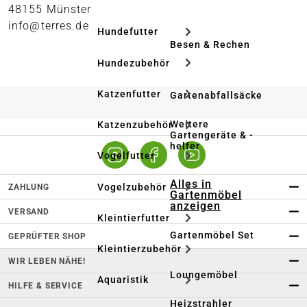
48155 Münster
info@terres.de
Hundefutter
Besen & Rechen
Hundezubehör
Katzenfutter
Gartenabfallsäcke
Weitere
Katzenzubehör
Gartengeräte & -
helfer
Vogelfutter
Alles in
Vogelzubehör
ZAHLUNG
Gartenmöbel
anzeigen
VERSAND
Kleintierfutter
Gartenmöbel Set
GEPRÜFTER SHOP
Kleintierzubehör
WIR LEBEN NÄHE!
Loungemöbel
Aquaristik
HILFE & SERVICE
Heizstrahler