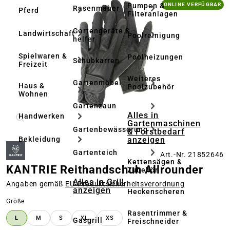
Bildergalerie überspringen
Pumpen &
ONLINE VERFÜGBAR
Rasenmäher
Pferd
Filteranlagen
Gartengeräte & -
Landwirtschaft
Poolreinigung
helfer
Spielwaren &
Poolheizungen
Schubkarren
Freizeit
Weiteres
Gartenmöbel
Haus &
Poolzubehör
Wohnen
Gartenzaun
Alles in
Handwerken
Gartenmaschinen
Gartenbewässerung
& Forstbedarf
anzeigen
Bekleidung
Gartenteich
Art.-Nr. 21852646
Kettensägen &
KANTRIE Reithandschuh Allrounder
Zubehör
Alles in Grill
Angaben gemäß
EU‑Produktsicherheitsverordnung
anzeigen
Heckenscheren
auswählen
Größe
Rasentrimmer &
L
M
S
XL
XS
Gasgrill
Freischneider