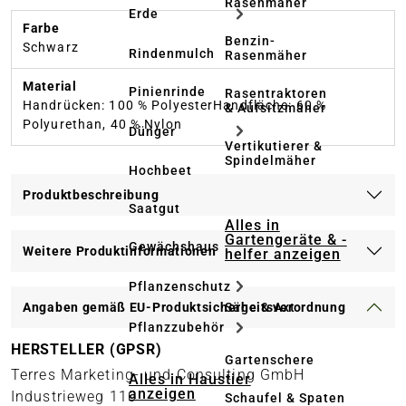
Rasenmäher
Erde
Farbe
Benzin-
Schwarz
Rindenmulch
Rasenmäher
Material
Pinienrinde
Rasentraktoren
Handrücken: 100 % PolyesterHandfläche: 60 %
& Aufsitzmäher
Polyurethan, 40 % Nylon
Dünger
Vertikutierer &
Spindelmäher
Hochbeet
Produktbeschreibung
Saatgut
Alles in
Gartengeräte & -
Gewächshaus
Weitere Produktinformationen
helfer anzeigen
Pflanzenschutz
Säge & Axt
Angaben gemäß EU-Produktsicherheitsverordnung
Pflanzzubehör
HERSTELLER (GPSR)
Gartenschere
Terres Marketing- und Consulting GmbH
Alles in Haustier
anzeigen
Industrieweg 110
Schaufel & Spaten