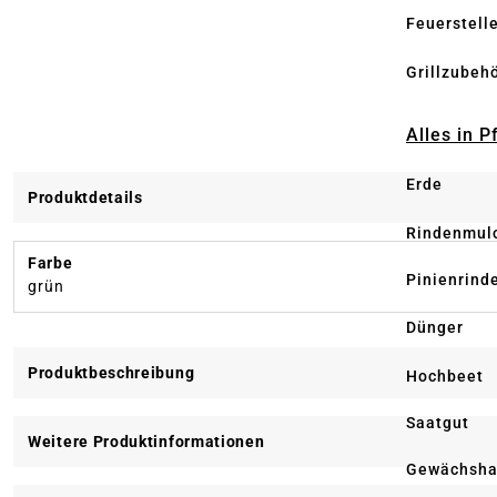
Feuerstell
Grillzubeh
Alles in 
Erde
Produktdetails
Rindenmul
Farbe
Pinienrind
grün
Dünger
Produktbeschreibung
Hochbeet
Saatgut
Weitere Produktinformationen
Gewächsha