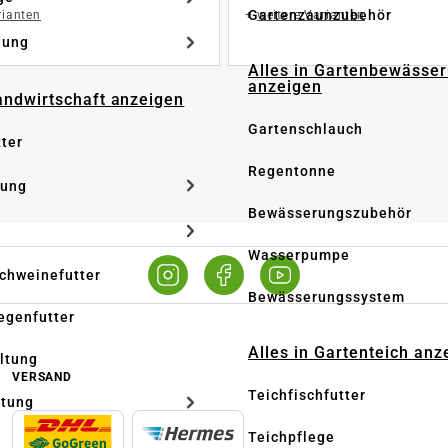
Gartenzaunzubehör
rianten
+
weitere Varianten
dung
Alles in Gartenbewässe
anzeigen
Landwirtschaft anzeigen
Gartenschlauch
tter
Regentonne
tung
Bewässerungszubehör
Wasserpumpe
Schweinefutter
Bewässerungssystem
iegenfutter
Alles in Gartenteich anz
altung
VERSAND
Teichfischfutter
ltung
Teichpflege