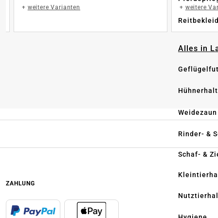
+
weitere Varianten
+
weitere Va
Reitbeklei
Alles in 
Geflügelfu
Hühnerhal
Weidezaun
Rinder- & 
Schaf- & Z
Kleintierh
ZAHLUNG
Nutztierha
Hygiene