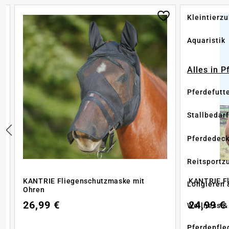
Kleintierz
Aquaristik
Alles in 
Pferdefutt
Stallbedarf
Pferdedec
Reitsportz
KANTRIE Fliegenschutzmaske mit
KANTRIE F
Longieren 
Ohren
26,99 €
24,99 €
Wellness &
Pferdepfle