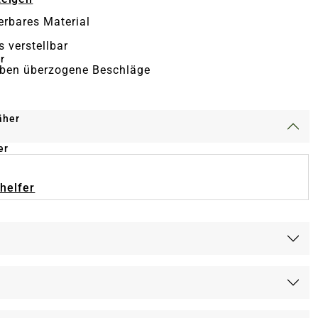
erbares Material
s verstellbar
r
rben überzogene Beschläge
äher
er
-helfer