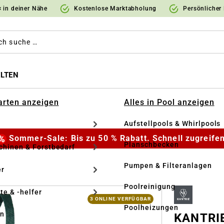
 in deiner Nähe
Kostenlose Marktabholung
Persönlicher
LTEN
Garten anzeigen
Alles in Pool anzeigen
Aufstellpools & Whirlpools
Sommer-Sale: Bis zu 50 % Rabatt. Schnell zugreifen
Planschbecken
hinen & Forstbedarf
Pumpen & Filteranlagen
r
Poolreinigung
te & -helfer
3 ONLINE VERFÜGBAR
Poolheizungen
en
KANTRIE