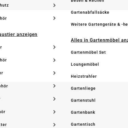
Besen & Rechen
hutz
Gartenabfallsäcke
hör
Weitere Gartengeräte & -he
Haustier anzeigen
Alles in Gartenmöbel an
r
Gartenmöbel Set
hör
Loungemöbel
er
Heizstrahler
ehör
Gartenliege
r
Gartenstuhl
hör
Gartenbank
Gartentisch
tter