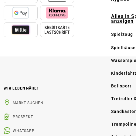
Alles in S
anzeigen
Spielzeug
Spielhäuse
Wasserspi
Kinderfahr
Ballsport
WIR LEBEN NÄHE!
Tretroller 
MARKT SUCHEN
Sandkäste
PROSPEKT
Trampolin
WHATSAPP