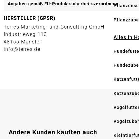
Angaben gemäß EU-Produktsicherheitsverordnung
Pflanzensc
HERSTELLER (GPSR)
Pflanzzube
Terres Marketing- und Consulting GmbH
Industrieweg 110
Alles in 
48155 Münster
info@terres.de
Hundefutte
Hundezube
Katzenfutt
Katzenzub
Vogelfutte
Vogelzube
Produktgalerie überspringen
Andere Kunden kauften auch
Kleintierfu