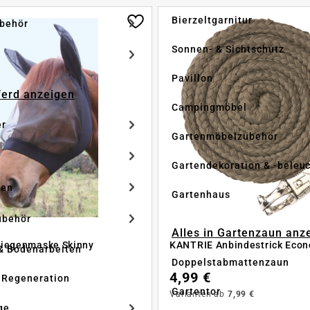
Bierzeltgarnitur
ubehör
Sonnen- & Sichtschutz
Pavillon
Pferd anzeigen
Campingmöbel
er
Gartenmöbelzubehör
Gartendekoration & -beleu
ken
Gartenhaus
ubehör
Alles in Gartenzaun anz
liegenmaske Skinny
KANTRIE Anbindestrick Eco
& Bodenarbeiten
Doppelstabmattenzaun
4,99 €
 Regeneration
Gartentor
Varianten ab
7,99 €
ge