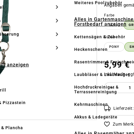
Weiteres Poolzubehör
Angaben gem
el
auswähle
Farbe
Alles in Gartenmaschine
n
Forstbedarf anzeigen
BLAU
GR
(DIESE OP
ässerung
Kettensägen & Zubehör
auswähle
Größe
PONY
S
h
Heckenscheren
Rasentrimmer & Freischnei
5,99 €
rill anzeigen
inkl. MwSt. gg
Laubbläser & Laubsauger
Produkt 
Hochdruckreiniger &
ill
Terrassenreinigung
& Pizzastein
Kehrmaschinen
Lieferzeit
n
Akkus & Ladegeräte
Zum Merkz
l & Plancha
Alles in Rasenmäher an