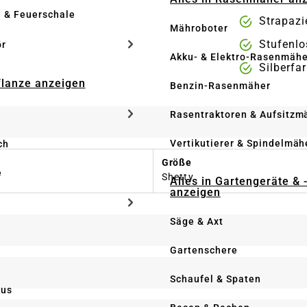
e & Feuerschale
Strapazi
Mähroboter
Stufenlo
ör
Akku- & Elektro-Rasenmähe
Silberfa
Pflanze anzeigen
Benzin-Rasenmäher
Rasentraktoren & Aufsitzm
Vertikutierer & Spindelmäh
ch
Größe
e
Shetty
Alles in Gartengeräte & 
anzeigen
Säge & Axt
Gartenschere
Schaufel & Spaten
us