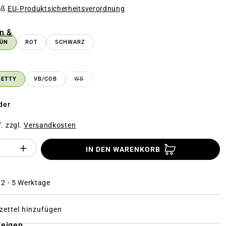
äß
EU‑Produktsicherheitsverordnung
n
n &
ÜN
ROT
SCHWARZ
TION IST ZURZEIT NICHT VERFÜGBAR.)
n
HETTY
VB/COB
WB
(DIESE OPTION IST ZURZEIT NICHT VERFÜGBA
der
f. zzgl.
Versandkosten
Anzahl des Produktes "%product%": Gi
IN DEN WARENKORB
: 2 - 5 Werktage
ettel hinzufügen
zeigen