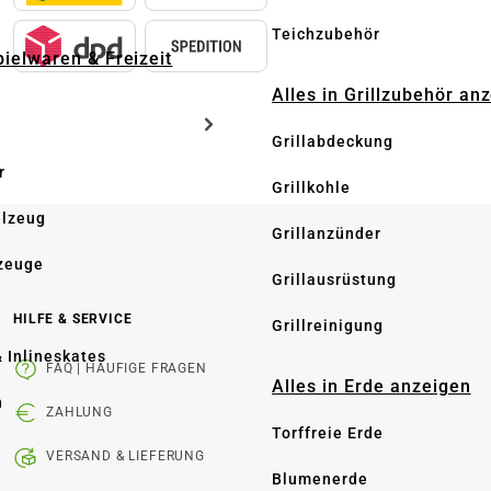
Teichzubehör
pielwaren & Freizeit
Alles in Grillzubehör an
Grillabdeckung
r
Grillkohle
elzeug
Grillanzünder
zeuge
Grillausrüstung
HILFE & SERVICE
Grillreinigung
& Inlineskates
FAQ | HÄUFIGE FRAGEN
Alles in Erde anzeigen
n
ZAHLUNG
Torffreie Erde
e
VERSAND & LIEFERUNG
Blumenerde