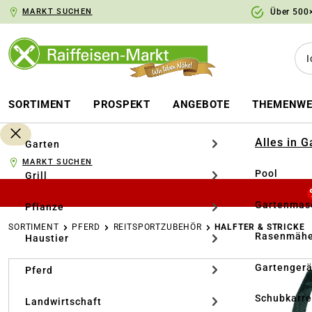
MARKT SUCHEN
Über 500×
springen
Zur Hauptnavigation springen
SORTIMENT
PROSPEKT
ANGEBOTE
THEMENWE
Alles in 
Garten
MARKT SUCHEN
Pool
Grill
Gartenmasc
Pflanze
SORTIMENT
PFERD
REITSPORTZUBEHÖR
HALFTER & STRICKE
Rasenmähe
Haustier
Bildergalerie überspringen
Gartengerä
Pferd
Schubkarr
Landwirtschaft