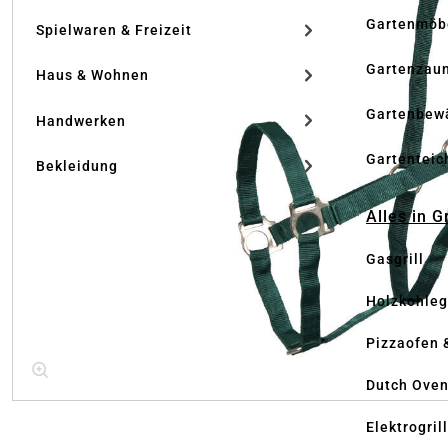
Gartenmöb
Spielwaren & Freizeit
Gartenzau
Haus & Wohnen
Gartenbew
Handwerken
Gartenteic
Bekleidung
Alles in G
Gasgrill
Holzkohlegr
Pizzaofen 
Dutch Ove
Elektrogril