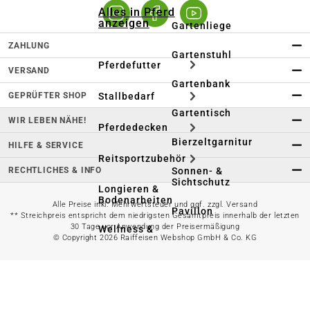
Alles in Pferd
anzeigen
Gartenliege
ZAHLUNG
Gartenstuhl
Pferdefutter
VERSAND
Gartenbank
GEPRÜFTER SHOP
Stallbedarf
Gartentisch
WIR LEBEN NÄHE!
Pferdedecken
Bierzeltgarnitur
HILFE & SERVICE
Reitsportzubehör
RECHTLICHES & INFO
Sonnen- &
Sichtschutz
Longieren &
Bodenarbeiten
Alle Preise inkl. Mehrwertsteuer und ggf. zzgl. Versand
Pavillon
** Streichpreis entspricht dem niedrigsten Gesamtpreis innerhalb der letzten
30 Tage vor Anwendung der Preisermäßigung
Wellness &
© Copyright 2026 Raiffeisen Webshop GmbH & Co. KG
Regeneration
Campingmöbel
Gartenmöbelzubehör
Pferdepflege
Gartendekoration & -
Reitbekleidung
beleuchtung