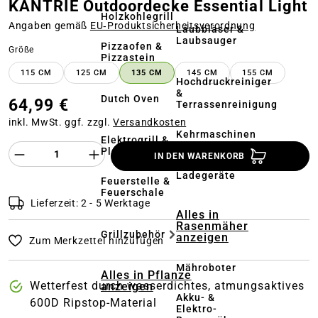
KANTRIE Outdoordecke Essential Light
Holzkohlegrill
Angaben gemäß
EU‑Produktsicherheitsverordnung
Laubbläser &
Laubsauger
Pizzaofen &
auswählen
Größe
Pizzastein
115 CM
125 CM
135 CM
145 CM
155 CM
Hochdruckreiniger
&
Dutch Oven
64,99 €
Terrassenreinigung
inkl. MwSt. ggf. zzgl.
Versandkosten
Kehrmaschinen
Elektrogrill &
Produkt Anzahl des Produktes "%product%
Plancha
IN DEN WARENKORB
Akkus &
Ladegeräte
Feuerstelle &
Feuerschale
Lieferzeit: 2 - 5 Werktage
Alles in
Rasenmäher
Grillzubehör
anzeigen
Zum Merkzettel hinzufügen
Mähroboter
Alles in Pflanze
Wetterfest durch wasserdichtes, atmungsaktives
anzeigen
Akku- &
600D Ripstop-Material
Elektro-