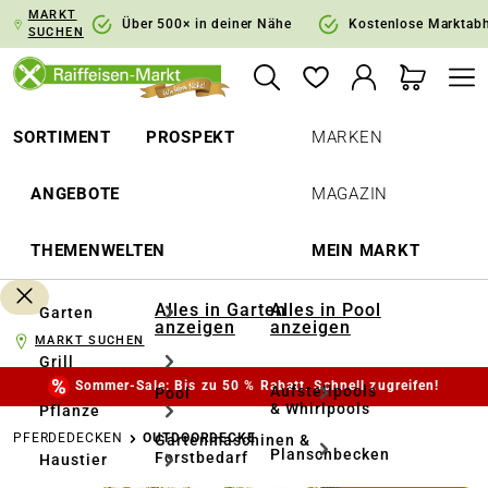
MARKT
springen
Zur Hauptnavigation springen
Über 500× in deiner Nähe
Kostenlose Marktab
SUCHEN
SORTIMENT
PROSPEKT
MARKEN
ANGEBOTE
MAGAZIN
THEMENWELTEN
MEIN MARKT
Alles in Garten
Alles in Pool
Garten
anzeigen
anzeigen
MARKT SUCHEN
Grill
Sommer-Sale: Bis zu 50 % Rabatt. Schnell zugreifen!
Aufstellpools
Pool
& Whirlpools
Pflanze
PFERDEDECKEN
OUTDOORDECKE
Gartenmaschinen &
Planschbecken
Forstbedarf
Haustier