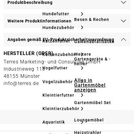
Produktbeschreibung
Hundefutter
Besen & Rechen
Weitere Produktinformationen
Hundezubehör
Angaben gemäß EU-Produktsicherheitsverordnung
Katzenfutter
Gartenabfallsäcke
HERSTELLER (GPSR)
Weitere
Katzenzubehör
Gartengeräte & -
Terres Marketing- und Consulting GmbH
helfer
Vogelfutter
Industrieweg 110
48155 Münster
Alles in
Vogelzubehör
info@terres.de
Gartenmöbel
anzeigen
Kleintierfutter
Gartenmöbel Set
Kleintierzubehör
Loungemöbel
Aquaristik
Heizstrahler