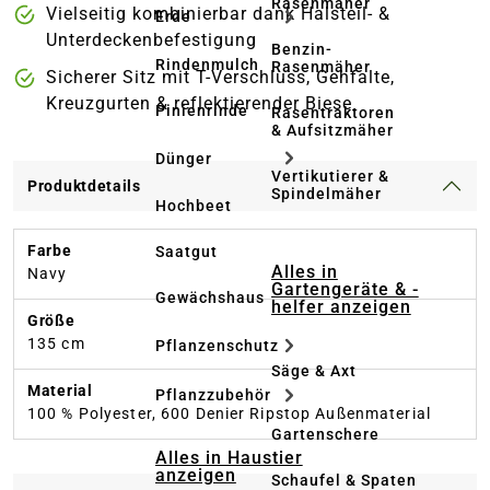
Rasenmäher
Vielseitig kombinierbar dank Halsteil- &
Erde
Unterdeckenbefestigung
Benzin-
Rindenmulch
Rasenmäher
Sicherer Sitz mit T-Verschluss, Gehfalte,
Kreuzgurten & reflektierender Biese
Pinienrinde
Rasentraktoren
& Aufsitzmäher
Dünger
Vertikutierer &
Produktdetails
Spindelmäher
Hochbeet
Farbe
Saatgut
Alles in
Navy
Gartengeräte & -
Gewächshaus
helfer anzeigen
Größe
135 cm
Pflanzenschutz
Säge & Axt
Material
Pflanzzubehör
100 % Polyester, 600 Denier Ripstop Außenmaterial
Gartenschere
Alles in Haustier
anzeigen
Schaufel & Spaten