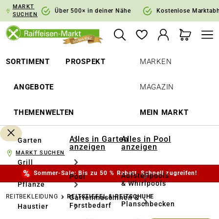
MARKT
springen
Zur Hauptnavigation springen
Über 500× in deiner Nähe
Kostenlose Marktab
SUCHEN
SORTIMENT
PROSPEKT
MARKEN
ANGEBOTE
MAGAZIN
THEMENWELTEN
MEIN MARKT
Alles in Garten
Alles in Pool
Garten
anzeigen
anzeigen
MARKT SUCHEN
Grill
Sommer-Sale: Bis zu 50 % Rabatt. Schnell zugreifen!
Aufstellpools
Pool
& Whirlpools
Pflanze
REITBEKLEIDUNG
REITSTIEFEL & REITSCHUHE
Gartenmaschinen &
Planschbecken
Forstbedarf
Haustier