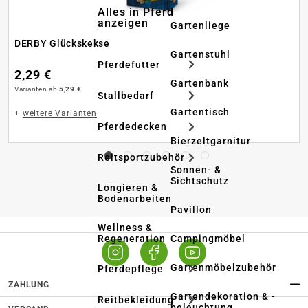
Alles in Pferd
anzeigen
Gartenliege
DERBY Glückskekse
Gartenstuhl
Pferdefutter
2,29 €
Gartenbank
Varianten ab
5,29 €
Stallbedarf
Gartentisch
+
weitere Varianten
Pferdedecken
Bierzeltgarnitur
Reitsportzubehör
Sonnen- &
Sichtschutz
Longieren &
Bodenarbeiten
Pavillon
Wellness &
Regeneration
Campingmöbel
Gartenmöbelzubehör
Pferdepflege
ZAHLUNG
Gartendekoration & -
Reitbekleidung
beleuchtung