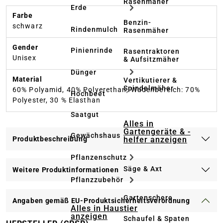
Rasenmäher
Erde
Farbe
Benzin-
schwarz
Rindenmulch
Rasenmäher
Gender
Pinienrinde
Rasentraktoren
Unisex
& Aufsitzmäher
Dünger
Material
Vertikutierer &
Spindelmäher
60% Polyamid, 40% Polyerethan, Wadenbereich: 70%
Hochbeet
Polyester, 30 % Elasthan
Saatgut
Alles in
Gartengeräte & -
Gewächshaus
helfer anzeigen
Produktbeschreibung
Pflanzenschutz
Säge & Axt
Weitere Produktinformationen
Pflanzzubehör
Gartenschere
Angaben gemäß EU-Produktsicherheitsverordnung
Alles in Haustier
anzeigen
Schaufel & Spaten