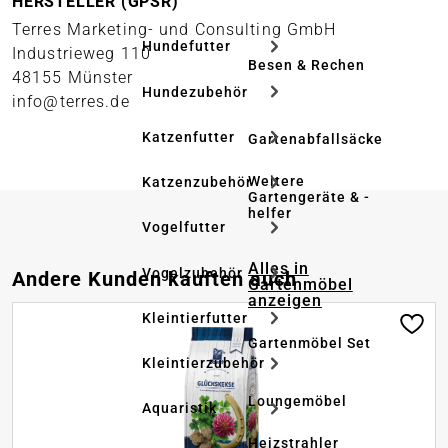
HERSTELLER (GPSR)
Terres Marketing- und Consulting GmbH
Hundefutter
Industrieweg 110
Besen & Rechen
48155 Münster
Hundezubehör
info@terres.de
Katzenfutter
Gartenabfallsäcke
Weitere
Katzenzubehör
Gartengeräte & -
helfer
Vogelfutter
Alles in
Vogelzubehör
Produktgalerie überspringen
Andere Kunden kauften auch
Gartenmöbel
anzeigen
Kleintierfutter
Gartenmöbel Set
Kleintierzubehör
Loungemöbel
Aquaristik
Heizstrahler