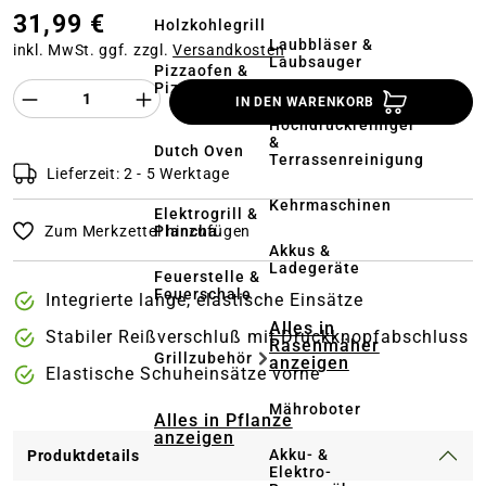
31,99 €
Holzkohlegrill
Laubbläser &
inkl. MwSt. ggf. zzgl.
Versandkosten
Laubsauger
Pizzaofen &
Pizzastein
Produkt Anzahl des Produktes "%product%
IN DEN WARENKORB
Hochdruckreiniger
&
Dutch Oven
Terrassenreinigung
Lieferzeit: 2 - 5 Werktage
Kehrmaschinen
Elektrogrill &
Plancha
Zum Merkzettel hinzufügen
Akkus &
Ladegeräte
Feuerstelle &
Feuerschale
Integrierte lange, elastische Einsätze
Alles in
Stabiler Reißverschluß mit Druckknopfabschluss
Rasenmäher
Grillzubehör
anzeigen
Elastische Schuheinsätze vorne
Mähroboter
Alles in Pflanze
anzeigen
Akku- &
Produktdetails
Elektro-