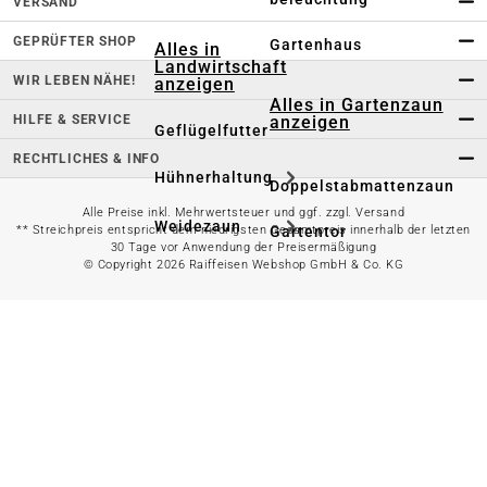
VERSAND
GEPRÜFTER SHOP
Gartenhaus
Alles in
Landwirtschaft
WIR LEBEN NÄHE!
anzeigen
Alles in Gartenzaun
HILFE & SERVICE
anzeigen
Geflügelfutter
RECHTLICHES & INFO
Hühnerhaltung
Doppelstabmattenzaun
Alle Preise inkl. Mehrwertsteuer und ggf. zzgl. Versand
Weidezaun
** Streichpreis entspricht dem niedrigsten Gesamtpreis innerhalb der letzten
Gartentor
30 Tage vor Anwendung der Preisermäßigung
© Copyright 2026 Raiffeisen Webshop GmbH & Co. KG
Rinder- &
Gartenzaunzubehör
Schweinefutter
Alles in
Schaf- &
Gartenbewässerung
Ziegenfutter
anzeigen
Kleintierhaltung
Gartenschlauch
Nutztierhaltung
Regentonne