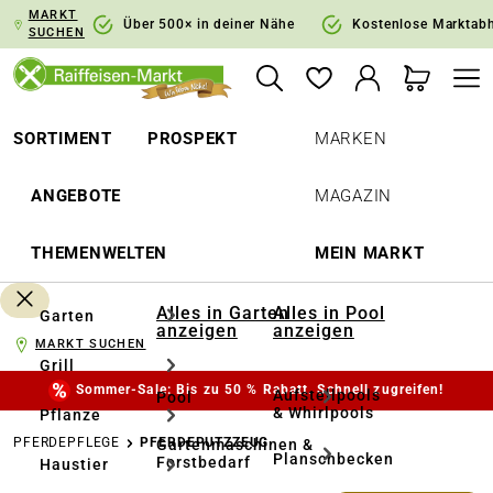
MARKT
springen
Zur Hauptnavigation springen
Über 500× in deiner Nähe
Kostenlose Marktab
SUCHEN
SORTIMENT
PROSPEKT
MARKEN
ANGEBOTE
MAGAZIN
THEMENWELTEN
MEIN MARKT
Alles in Garten
Alles in Pool
Garten
anzeigen
anzeigen
MARKT SUCHEN
Grill
Sommer-Sale: Bis zu 50 % Rabatt. Schnell zugreifen!
Aufstellpools
Pool
& Whirlpools
Pflanze
PFERDEPFLEGE
PFERDEPUTZZEUG
Gartenmaschinen &
Planschbecken
Forstbedarf
Haustier