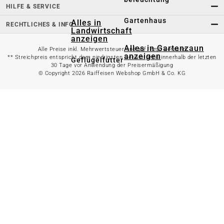
HILFE & SERVICE
Gartenhaus
Alles in
RECHTLICHES & INFO
Landwirtschaft
anzeigen
Alles in Gartenzaun
Alle Preise inkl. Mehrwertsteuer und ggf. zzgl. Versand
anzeigen
** Streichpreis entspricht dem niedrigsten Gesamtpreis innerhalb der letzten
Geflügelfutter
30 Tage vor Anwendung der Preisermäßigung
© Copyright 2026 Raiffeisen Webshop GmbH & Co. KG
Hühnerhaltung
Doppelstabmattenzaun
Weidezaun
Gartentor
Rinder- &
Gartenzaunzubehör
Schweinefutter
Alles in
Schaf- &
Gartenbewässerung
Ziegenfutter
anzeigen
Kleintierhaltung
Gartenschlauch
Nutztierhaltung
Regentonne