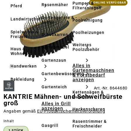
Bildergalerie überspringen
Pumpen &
5 ONLINE VERFÜGBAR
Rasenmäher
Pferd
Filteranlagen
Gartengeräte & -
Landwirtschaft
Poolreinigung
helfer
Spielwaren &
Poolheizungen
Schubkarren
Freizeit
Weiteres
Gartenmöbel
Haus &
Poolzubehör
Wohnen
Gartenzaun
Alles in
Handwerken
Gartenmaschinen
Gartenbewässerung
& Forstbedarf
anzeigen
Bekleidung
Gartenteich
Art.-Nr. 8644680
Kettensägen &
KANTRIE Mähnen- und Schweifbürste
Zubehör
groß
Alles in Grill
anzeigen
Heckenscheren
Angaben gemäß
EU‑Produktsicherheitsverordnung
auswählen
Rasentrimmer &
Inhalt
Gasgrill
Freischneider
1 STÜCK