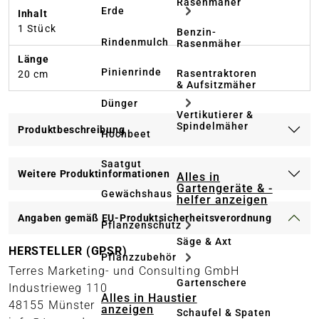
Rasenmäher
Erde
Inhalt
1 Stück
Benzin-
Rindenmulch
Rasenmäher
Länge
Pinienrinde
Rasentraktoren
20 cm
& Aufsitzmäher
Dünger
Vertikutierer &
Spindelmäher
Produktbeschreibung
Hochbeet
Saatgut
Weitere Produktinformationen
Alles in
Gartengeräte & -
Gewächshaus
helfer anzeigen
Angaben gemäß EU-Produktsicherheitsverordnung
Pflanzenschutz
Säge & Axt
HERSTELLER (GPSR)
Pflanzzubehör
Terres Marketing- und Consulting GmbH
Gartenschere
Industrieweg 110
Alles in Haustier
48155 Münster
anzeigen
Schaufel & Spaten