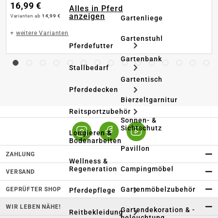
16,99 €
Alles in Pferd
anzeigen
Varianten ab
14,99 €
Gartenliege
+
weitere Varianten
Gartenstuhl
Pferdefutter
Gartenbank
Stallbedarf
Gartentisch
Pferdedecken
Bierzeltgarnitur
Reitsportzubehör
Sonnen- &
Sichtschutz
Longieren &
Bodenarbeiten
Pavillon
ZAHLUNG
Wellness &
Regeneration
Campingmöbel
VERSAND
Gartenmöbelzubehör
GEPRÜFTER SHOP
Pferdepflege
WIR LEBEN NÄHE!
Gartendekoration & -
Reitbekleidung
beleuchtung