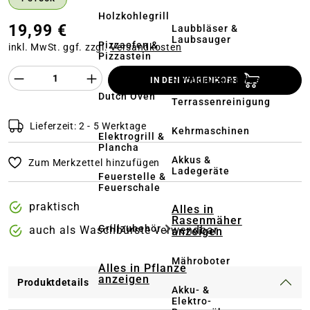
Holzkohlegrill
19,99 €
Laubbläser &
Laubsauger
Pizzaofen &
inkl. MwSt. ggf. zzgl.
Versandkosten
Pizzastein
Produkt Anzahl des Produktes "%product%
Hochdruckreiniger
IN DEN WARENKORB
&
Dutch Oven
Terrassenreinigung
Lieferzeit: 2 - 5 Werktage
Kehrmaschinen
Elektrogrill &
Plancha
Akkus &
Zum Merkzettel hinzufügen
Ladegeräte
Feuerstelle &
Feuerschale
praktisch
Alles in
Rasenmäher
Grillzubehör
auch als Waschbürste verwendbar
anzeigen
Mähroboter
Alles in Pflanze
anzeigen
Produktdetails
Akku- &
Elektro-