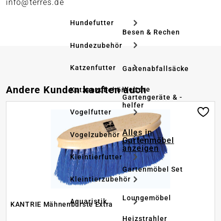
info@terres.de
Hundefutter
Besen & Rechen
Hundezubehör
Katzenfutter
Gartenabfallsäcke
Produktgalerie überspringen
Andere Kunden kauften auch
Weitere
Katzenzubehör
Gartengeräte & -
helfer
Vogelfutter
Alles in
Vogelzubehör
Gartenmöbel
anzeigen
Kleintierfutter
Gartenmöbel Set
Kleintierzubehör
Loungemöbel
Aquaristik
KANTRIE Mähnenbürste Extra
Heizstrahler