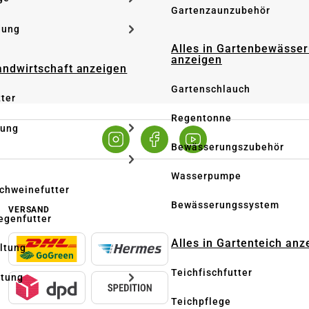
Gartenzaunzubehör
dung
Alles in Gartenbewässe
anzeigen
Landwirtschaft anzeigen
Gartenschlauch
tter
Regentonne
tung
Bewässerungszubehör
Wasserpumpe
Schweinefutter
Bewässerungssystem
VERSAND
iegenfutter
Alles in Gartenteich anz
altung
Teichfischfutter
ltung
Teichpflege