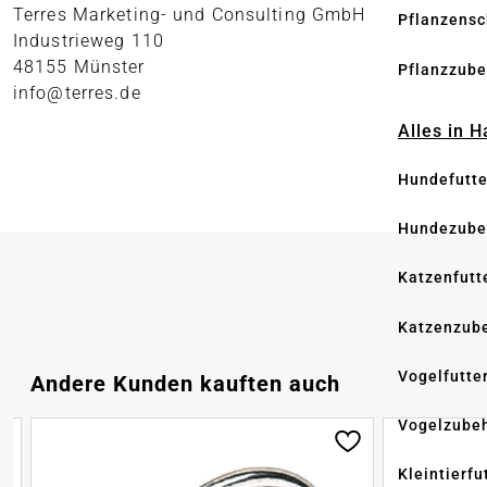
Terres Marketing- und Consulting GmbH
Pflanzensc
Industrieweg 110
48155 Münster
Pflanzzube
info@terres.de
Alles in 
Hundefutte
Hundezube
Katzenfutt
Katzenzub
Vogelfutte
Produktgalerie überspringen
Andere Kunden kauften auch
Vogelzube
Kleintierfu