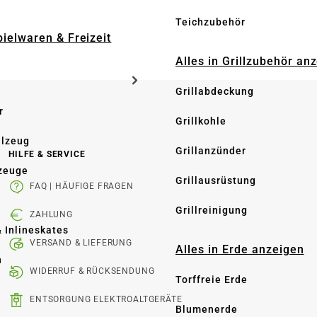
Teichzubehör
pielwaren & Freizeit
Alles in Grillzubehör an
Grillabdeckung
r
Grillkohle
elzeug
Grillanzünder
HILFE & SERVICE
zeuge
Grillausrüstung
FAQ | HÄUFIGE FRAGEN
Grillreinigung
ZAHLUNG
& Inlineskates
VERSAND & LIEFERUNG
Alles in Erde anzeigen
n
WIDERRUF & RÜCKSENDUNG
Torffreie Erde
e
ENTSORGUNG ELEKTROALTGERÄTE
Blumenerde