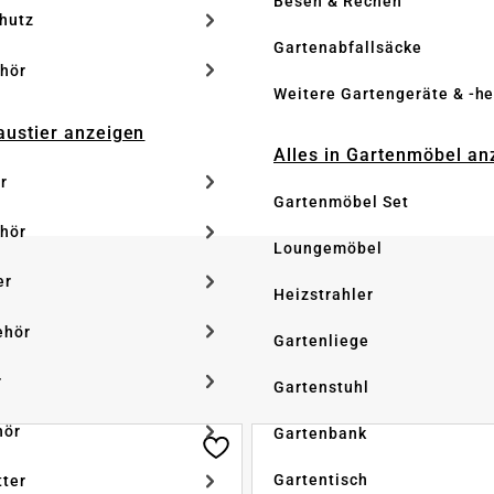
Besen & Rechen
hutz
Gartenabfallsäcke
hör
Weitere Gartengeräte & -he
Haustier anzeigen
Alles in Gartenmöbel an
r
Gartenmöbel Set
hör
Loungemöbel
er
Heizstrahler
ehör
Gartenliege
r
Gartenstuhl
hör
Gartenbank
Gartentisch
tter