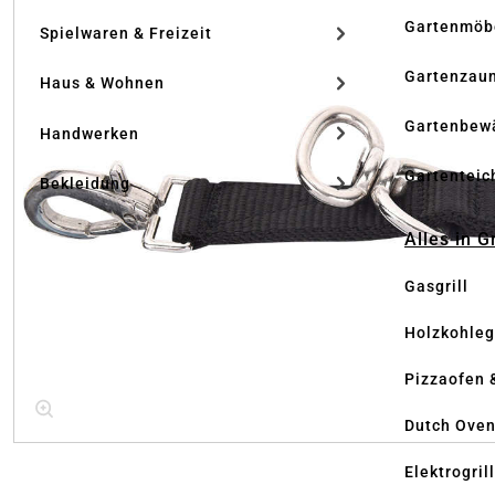
Gartenmöb
Spielwaren & Freizeit
Gartenzau
Haus & Wohnen
Gartenbew
Handwerken
Gartenteic
Bekleidung
Alles in G
Gasgrill
Holzkohlegr
Pizzaofen 
Dutch Ove
Elektrogril