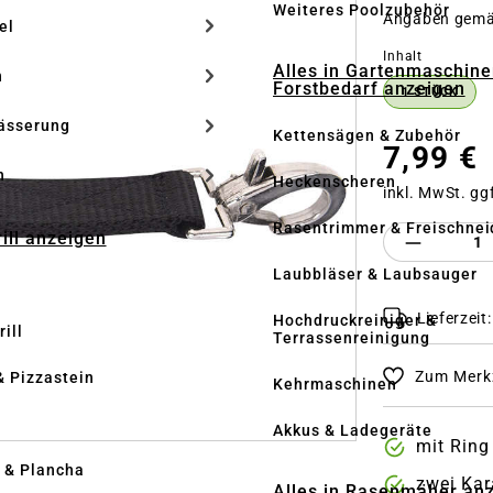
Weiteres Poolzubehör
Angaben gem
el
auswähle
Inhalt
Alles in Gartenmaschine
n
Forstbedarf anzeigen
1 STÜCK
ässerung
Kettensägen & Zubehör
7,99 €
h
Heckenscheren
inkl. MwSt. gg
Rasentrimmer & Freischnei
Produkt 
rill anzeigen
Laubbläser & Laubsauger
Lieferzeit
Hochdruckreiniger &
ill
Terrassenreinigung
Zum Merkz
& Pizzastein
Kehrmaschinen
n
Akkus & Ladegeräte
mit Ring
l & Plancha
zwei Kar
Alles in Rasenmäher an