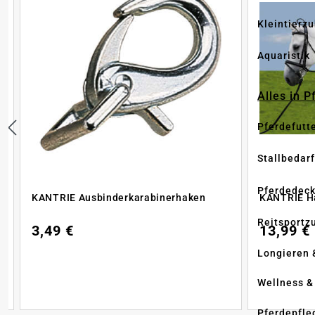
Kleintierz
Aquaristik
Alles in 
Pferdefutt
Stallbedarf
Pferdedec
KANTRIE Ausbinderkarabinerhaken
KANTRIE Ha
Reitsportz
3,49 €
13,99 €
Longieren 
Wellness &
Pferdepfle