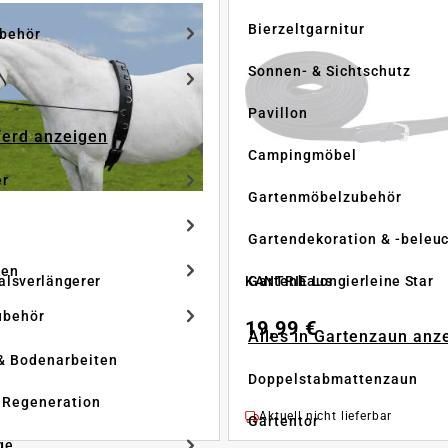
Bierzeltgarnitur
ubehör
Sonnen- & Sichtschutz
Pavillon
Pferd anzeigen
Campingmöbel
er
Gartenmöbelzubehör
Gartendekoration & -beleu
ken
Gartenhaus
lsverlängerer
KANTRIE Longierleine Star
ubehör
19,99 €
Alles in Gartenzaun anz
& Bodenarbeiten
Doppelstabmattenzaun
 Regeneration
Aktuell nicht lieferbar
Gartentor
ge