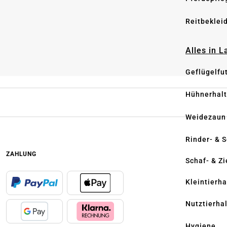
Reitbeklei
Alles in 
Geflügelfu
Hühnerhal
Weidezaun
Rinder- & 
ZAHLUNG
Schaf- & Z
Kleintierh
Nutztierha
Hygiene