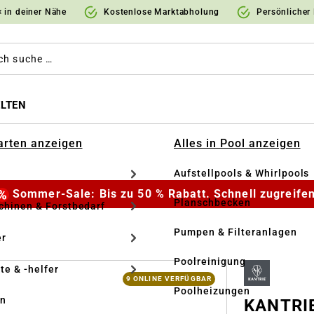
 in deiner Nähe
Kostenlose Marktabholung
Persönlicher
LTEN
Garten anzeigen
Alles in Pool anzeigen
Aufstellpools & Whirlpools
Sommer-Sale: Bis zu 50 % Rabatt. Schnell zugreifen
Planschbecken
hinen & Forstbedarf
Pumpen & Filteranlagen
r
Poolreinigung
te & -helfer
9 ONLINE VERFÜGBAR
Poolheizungen
en
KANTRIE 