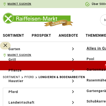
MARKT SUCHEN
Über 500×
springen
Zur Hauptnavigation springen
SORTIMENT
PROSPEKT
ANGEBOTE
THEMENWE
Alles in 
Garten
MARKT SUCHEN
Pool
Grill
Gartenmasc
Pflanze
SORTIMENT
PFERD
LONGIEREN & BODENARBEITEN
Rasenmähe
Haustier
Bildergalerie überspringen
Gartengerä
Pferd
Schubkarr
Landwirtschaft