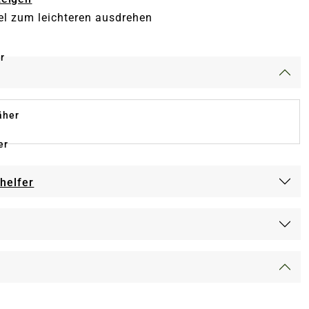
el zum leichteren ausdrehen
r
äher
er
-helfer