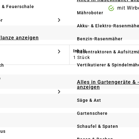
e & Feuerschale
mit Wirb
Mähroboter
ör
Akku- & Elektro-Rasenmähe
Pflanze anzeigen
Benzin-Rasenmäher
Inhalt
Rasentraktoren & Aufsitzm
1 Stück
Vertikutierer & Spindelmäh
ch
e
Alles in Gartengeräte & 
anzeigen
Säge & Axt
Gartenschere
Schaufel & Spaten
us