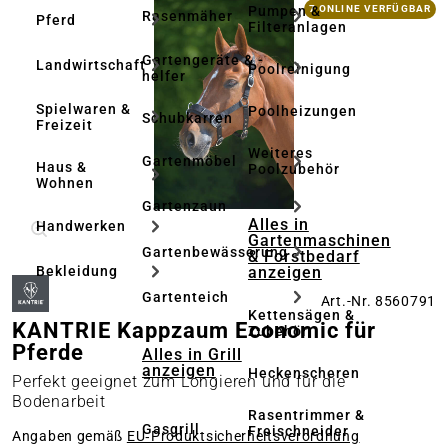
Bildergalerie überspringen
Pumpen &
7 ONLINE VERFÜGBAR
Rasenmäher
Pferd
Filteranlagen
Gartengeräte & -
Landwirtschaft
Poolreinigung
helfer
Spielwaren &
Poolheizungen
Schubkarren
Freizeit
Weiteres
Gartenmöbel
Haus &
Poolzubehör
Wohnen
Gartenzaun
Alles in
Handwerken
Gartenmaschinen
Gartenbewässerung
& Forstbedarf
anzeigen
Bekleidung
Gartenteich
Art.-Nr. 8560791
Kettensägen &
KANTRIE Kappzaum Economic für
Zubehör
Pferde
Alles in Grill
anzeigen
Heckenscheren
Perfekt geeignet zum Longieren und für die
Bodenarbeit
Rasentrimmer &
Gasgrill
Freischneider
Angaben gemäß
EU‑Produktsicherheitsverordnung