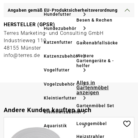
Angaben gemäß EU-Produktsicherheitsverordnung
Hundefutter
Besen & Rechen
HERSTELLER (GPSR)
Hundezubehör
Terres Marketing- und Consulting GmbH
Industrieweg 110
Katzenfutter
Gartenabfallsäcke
48155 Münster
info@terres.de
Weitere
Katzenzubehör
Gartengeräte & -
helfer
Vogelfutter
Alles in
Vogelzubehör
Gartenmöbel
anzeigen
Kleintierfutter
Gartenmöbel Set
Produktgalerie überspringen
Andere Kunden kauften auch
Kleintierzubehör
Loungemöbel
Aquaristik
Heizstrahler