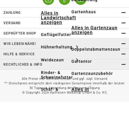
Gartenhaus
Alles in
ZAHLUNG
Landwirtschaft
anzeigen
VERSAND
Alles in Gartenzaun
anzeigen
GEPRÜFTER SHOP
Geflügelfutter
WIR LEBEN NÄHE!
Hühnerhaltung
Doppelstabmattenzaun
HILFE & SERVICE
Weidezaun
Gartentor
RECHTLICHES & INFO
Rinder- &
Gartenzaunzubehör
Schweinefutter
Alle Preise inkl. Mehrwertsteuer und ggf. zzgl. Versand
** Streichpreis entspricht dem niedrigsten Gesamtpreis innerhalb der letzten
30 Tage vor Anwendung der Preisermäßigung
Alles in
Schaf- &
© Copyright 2026 Raiffeisen Webshop GmbH & Co. KG
Gartenbewässerung
Ziegenfutter
anzeigen
Kleintierhaltung
Gartenschlauch
Nutztierhaltung
Regentonne