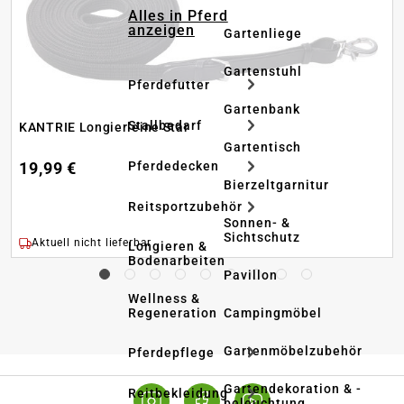
Alles in Pferd
anzeigen
Gartenliege
Gartenstuhl
Pferdefutter
Gartenbank
Stallbedarf
KANTRIE Longierleine Star
Gartentisch
Pferdedecken
19,99 €
Bierzeltgarnitur
Reitsportzubehör
Sonnen- &
Sichtschutz
Aktuell nicht lieferbar
Longieren &
Bodenarbeiten
Pavillon
Wellness &
Regeneration
Campingmöbel
Gartenmöbelzubehör
Pferdepflege
Gartendekoration & -
Reitbekleidung
beleuchtung