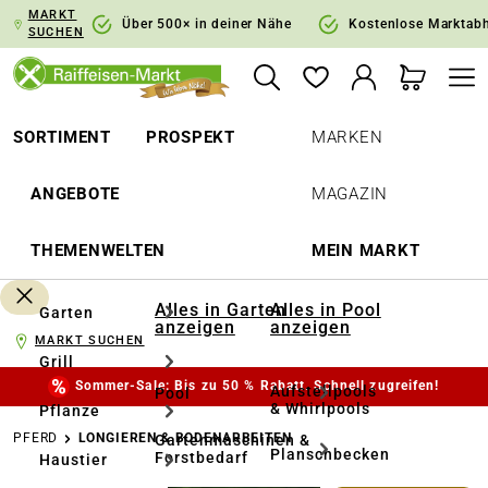
MARKT
springen
Zur Hauptnavigation springen
Über 500× in deiner Nähe
Kostenlose Marktab
SUCHEN
SORTIMENT
PROSPEKT
MARKEN
ANGEBOTE
MAGAZIN
THEMENWELTEN
MEIN MARKT
Alles in Garten
Alles in Pool
Garten
anzeigen
anzeigen
MARKT SUCHEN
Grill
Sommer-Sale: Bis zu 50 % Rabatt. Schnell zugreifen!
Aufstellpools
Pool
& Whirlpools
Pflanze
PFERD
LONGIEREN & BODENARBEITEN
Gartenmaschinen &
Planschbecken
Forstbedarf
Haustier