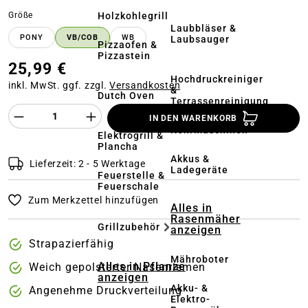
auswählen
Holzkohlegrill
Größe
Laubbläser &
PONY
VB/COB
WB
Laubsauger
Pizzaofen &
Pizzastein
25,99 €
Hochdruckreiniger
inkl. MwSt. ggf. zzgl.
Versandkosten
&
Dutch Oven
Terrassenreinigung
Produkt Anzahl des Produktes "%product%
IN DEN WARENKORB
Kehrmaschinen
Elektrogrill &
Plancha
Akkus &
Lieferzeit: 2 - 5 Werktage
Ladegeräte
Feuerstelle &
Feuerschale
Zum Merkzettel hinzufügen
Alles in
Rasenmäher
Grillzubehör
anzeigen
Strapazierfähig
Mähroboter
Alles in Pflanze
Weich gepolsterter Nasenriemen
anzeigen
Akku- &
Angenehme Druckverteilung
Elektro-