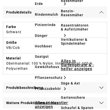
Rasenmäher
Erde
Benzin-
Produktdetails
Rindenmulch
Rasenmäher
Pinienrinde
Rasentraktoren
Farbe
& Aufsitzmäher
Schwarz
Dünger
Vertikutierer &
Größe
Spindelmäher
Hochbeet
VB/Cob
Saatgut
Material
Alles in
Obermaterial: 100 % Nylon. Innenmaterial: 100 %
Gartengeräte & -
Gewächshaus
helfer anzeigen
Polyurethan
Pflanzenschutz
Säge & Axt
Produktbeschreibung
Pflanzzubehör
Gartenschere
Alles in Haustier
Weitere Produktinformationen
anzeigen
Schaufel & Spaten