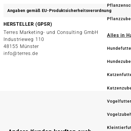
Pflanzensc
Angaben gemäß EU-Produktsicherheitsverordnung
Pflanzzube
HERSTELLER (GPSR)
Terres Marketing- und Consulting GmbH
Alles in 
Industrieweg 110
48155 Münster
Hundefutte
info@terres.de
Hundezube
Katzenfutt
Katzenzub
Vogelfutte
Vogelzube
Kleintierfu
Produktgalerie überspringen