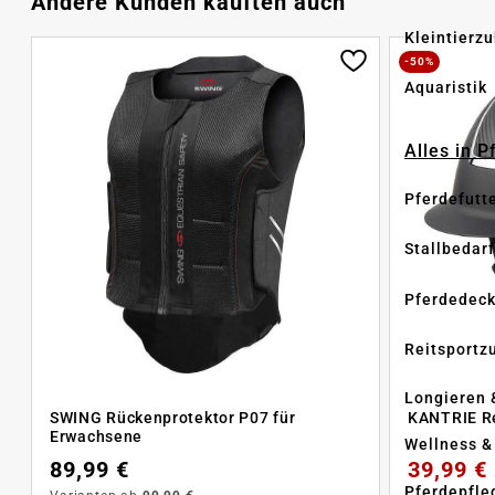
Andere Kunden kauften auch
Kleintierz
-50%
Aquaristik
Alles in 
Pferdefutt
Stallbedarf
Pferdedec
Reitsportz
Longieren 
SWING Rückenprotektor P07 für
KANTRIE Re
Erwachsene
Wellness &
89,99 €
39,99 €
Pferdepfle