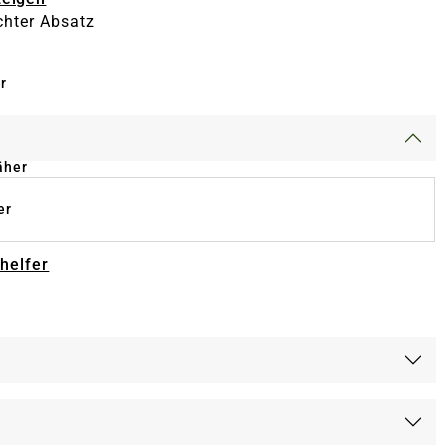
chter Absatz
r
äher
er
-helfer