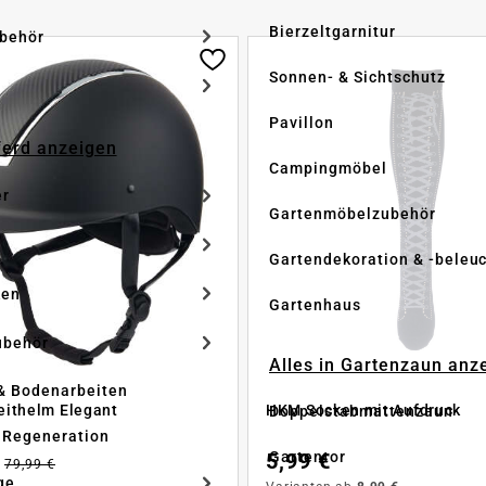
Bierzeltgarnitur
ubehör
Sonnen- & Sichtschutz
Pavillon
Pferd anzeigen
Campingmöbel
er
Gartenmöbelzubehör
Gartendekoration & -beleu
ken
Gartenhaus
ubehör
Alles in Gartenzaun anz
& Bodenarbeiten
ithelm Elegant
HKM Socken mit Aufdruck
Doppelstabmattenzaun
 Regeneration
Gartentor
5,99 €
79,99 €
ge