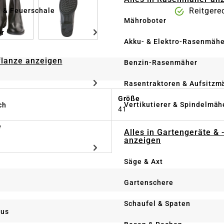
Reitgere
e & Feuerschale
Mähroboter
ör
Akku- & Elektro-Rasenmähe
Pflanze anzeigen
Benzin-Rasenmäher
Rasentraktoren & Aufsitzm
Größe
Vertikutierer & Spindelmäh
ch
41
e
Alles in Gartengeräte & 
anzeigen
Säge & Axt
Gartenschere
Schaufel & Spaten
us