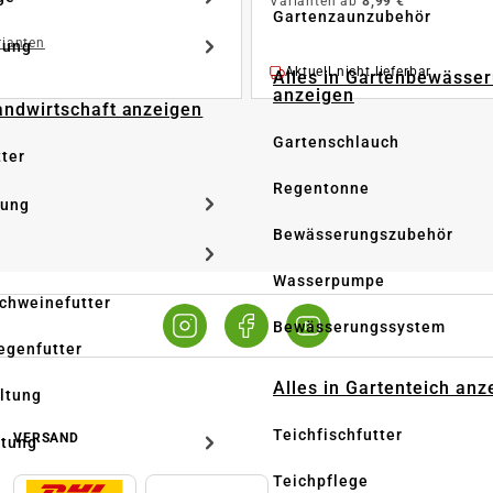
Varianten ab
8,99 €
Gartenzaunzubehör
rianten
dung
Aktuell nicht lieferbar
Alles in Gartenbewässe
anzeigen
Landwirtschaft anzeigen
Gartenschlauch
tter
Regentonne
tung
Bewässerungszubehör
Wasserpumpe
Schweinefutter
Bewässerungssystem
iegenfutter
Alles in Gartenteich anz
altung
Teichfischfutter
VERSAND
ltung
Teichpflege