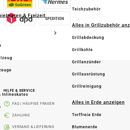
Teichzubehör
pielwaren & Freizeit
Alles in Grillzubehör an
Grillabdeckung
r
Grillkohle
elzeug
Grillanzünder
zeuge
Grillausrüstung
Grillreinigung
HILFE & SERVICE
& Inlineskates
Alles in Erde anzeigen
FAQ | HÄUFIGE FRAGEN
n
Torffreie Erde
ZAHLUNG
e
Blumenerde
VERSAND & LIEFERUNG