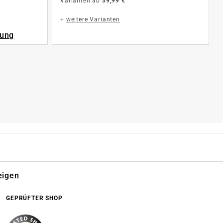
Varianten ab
39,99 €
+
weitere Varianten
rung
eigen
GEPRÜFTER SHOP