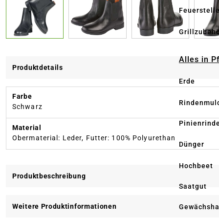
Feuerstell
Grillzubeh
Alles in 
Produktdetails
Erde
Farbe
Rindenmul
Schwarz
Pinienrind
Material
Obermaterial: Leder, Futter: 100% Polyurethan
Dünger
Hochbeet
Produktbeschreibung
Saatgut
Weitere Produktinformationen
Gewächsha