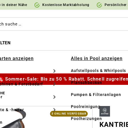
 in deiner Nähe
Kostenlose Marktabholung
Persönlicher
LTEN
Garten anzeigen
Alles in Pool anzeigen
Aufstellpools & Whirlpools
Sommer-Sale: Bis zu 50 % Rabatt. Schnell zugreifen
Planschbecken
hinen & Forstbedarf
UHE
Pumpen & Filteranlagen
r
Poolreinigung
te & -helfer
3 ONLINE VERFÜGBAR
Poolheizungen
en
KANTRIE