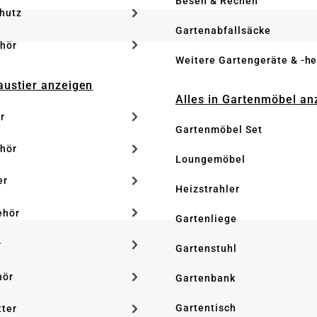
Besen & Rechen
hutz
Gartenabfallsäcke
hör
Weitere Gartengeräte & -he
Haustier anzeigen
Alles in Gartenmöbel an
r
Gartenmöbel Set
hör
Loungemöbel
er
Heizstrahler
ehör
Gartenliege
r
Gartenstuhl
hör
Gartenbank
Gartentisch
tter