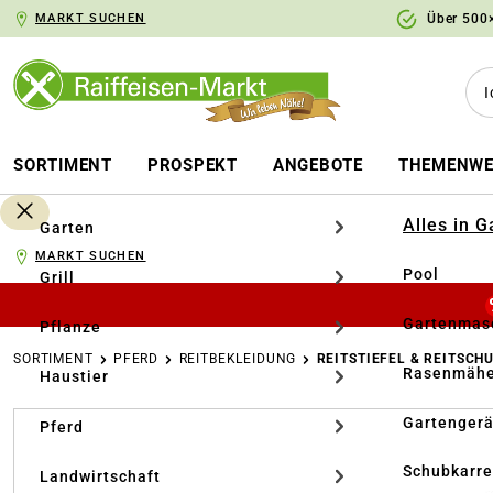
MARKT SUCHEN
Über 500×
springen
Zur Hauptnavigation springen
SORTIMENT
PROSPEKT
ANGEBOTE
THEMENWE
Alles in 
Garten
MARKT SUCHEN
Pool
Grill
Gartenmasc
Pflanze
SORTIMENT
PFERD
REITBEKLEIDUNG
REITSTIEFEL & REITSCH
Rasenmähe
Haustier
Bildergalerie überspringen
Gartengerä
Pferd
Schubkarr
Landwirtschaft