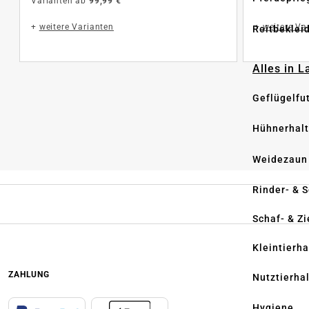
Varianten ab
99,99 €
+
weitere Varianten
+
weitere Va
Reitbeklei
Alles in 
Geflügelfu
Hühnerhal
Weidezaun
Rinder- & 
Schaf- & Z
Kleintierh
ZAHLUNG
Nutztierha
Hygiene