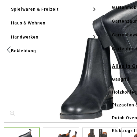
Gartenmöb
Spielwaren & Freizeit
Gartenzau
Haus & Wohnen
Gartenbew
Handwerken
Gartenteic
Bekleidung
Alles in G
Gasgrill
Holzkohlegr
Pizzaofen 
Dutch Ove
Elektrogril