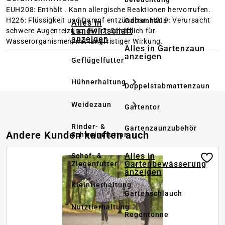
EUH208: Enthält . Kann allergische Reaktionen hervorrufen.
H226: Flüssigkeit und Dampf entzündbar.
H319: Verursacht
Gartenhaus
Alles in
Landwirtschaft
schwere Augenreizung.
H412: Schädlich für
anzeigen
Wasserorganismen, mit langfristiger Wirkung.
Alles in Gartenzaun
anzeigen
Geflügelfutter
Hühnerhaltung
Doppelstabmattenzaun
Weidezaun
Gartentor
Rinder- &
Gartenzaunzubehör
Produktgalerie überspringen
Andere Kunden kauften auch
Schweinefutter
Alles in
Schaf- &
Gartenbewässerung
Ziegenfutter
anzeigen
Kleintierhaltung
Gartenschlauch
Nutztierhaltung
Regentonne