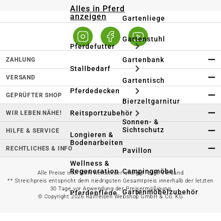
Alles in Pferd
anzeigen
Gartenliege
Gartenstuhl
Pferdefutter
Gartenbank
ZAHLUNG
Stallbedarf
VERSAND
Gartentisch
Pferdedecken
GEPRÜFTER SHOP
Bierzeltgarnitur
Reitsportzubehör
WIR LEBEN NÄHE!
Sonnen- &
Sichtschutz
HILFE & SERVICE
Longieren &
Bodenarbeiten
RECHTLICHES & INFO
Pavillon
Wellness &
Regeneration
Campingmöbel
Alle Preise inkl. Mehrwertsteuer und ggf. zzgl. Versand
** Streichpreis entspricht dem niedrigsten Gesamtpreis innerhalb der letzten
30 Tage vor Anwendung der Preisermäßigung
Gartenmöbelzubehör
Pferdepflege
© Copyright 2026 Raiffeisen Webshop GmbH & Co. KG
Gartendekoration & -
Reitbekleidung
beleuchtung