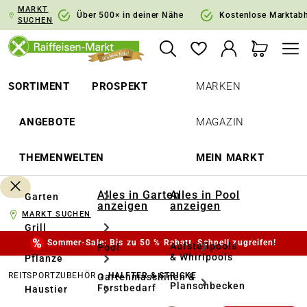
MARKT
springen
Zur Hauptnavigation springen
Über 500× in deiner Nähe
Kostenlose Marktab
SUCHEN
SORTIMENT
PROSPEKT
MARKEN
ANGEBOTE
MAGAZIN
THEMENWELTEN
MEIN MARKT
Alles in Garten
Alles in Pool
Garten
anzeigen
anzeigen
MARKT SUCHEN
Grill
Sommer-Sale: Bis zu 50 % Rabatt. Schnell zugreifen!
Aufstellpools
Pool
& Whirlpools
Pflanze
REITSPORTZUBEHÖR
HALFTER & STRICKE
Gartenmaschinen &
Planschbecken
Forstbedarf
Haustier