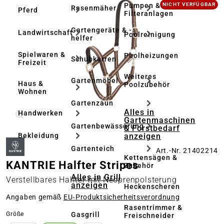
Bildergalerie überspringen
Pumpen &
NICHT VERFÜGBAR
Rasenmäher
Pferd
Filteranlagen
Gartengeräte & -
Landwirtschaft
Poolreinigung
helfer
Spielwaren &
Poolheizungen
Schubkarren
Freizeit
Weiteres
Gartenmöbel
Haus &
Poolzubehör
Wohnen
Gartenzaun
Alles in
Handwerken
Gartenmaschinen
Gartenbewässerung
& Forstbedarf
anzeigen
Bekleidung
Gartenteich
Art.-Nr. 21402214
Kettensägen &
KANTRIE Halfter Stripes
Zubehör
Alles in Grill
Verstellbares Halfter mit Neoprenpolsterung
anzeigen
Heckenscheren
Angaben gemäß
EU‑Produktsicherheitsverordnung
Rasentrimmer &
auswählen
Gasgrill
Größe
Freischneider