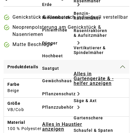
Rasenmäher
Erde
Benzin-
Genickstück & Kinnbereich individuell verstellbar
Rindenmulch
Rasenmäher
Neoprenpolsterung am Genickstück &
Pinienrinde
Rasentraktoren
Nasenriemen
& Aufsitzmäher
Dünger
Matte Beschläge
Vertikutierer &
Spindelmäher
Hochbeet
Produktdetails
Saatgut
Alles in
Gartengeräte & -
Gewächshaus
helfer anzeigen
Farbe
Beige
Pflanzenschutz
Säge & Axt
Größe
Pflanzzubehör
VB/Cob
Gartenschere
Material
Alles in Haustier
anzeigen
100 % Polyester
Schaufel & Spaten