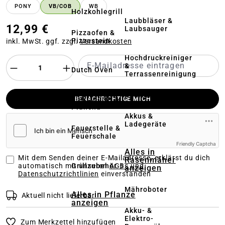
PONY
VB/COB
WB
Holzkohlegrill
Laubbläser &
12,99 €
Laubsauger
Pizzaofen &
Pizzastein
inkl. MwSt. ggf. zzgl.
Versandkosten
Hochdruckreiniger
&
Dutch Oven
Terrassenreinigung
Kehrmaschinen
Elektrogrill &
BENACHRICHTIGE MICH
Plancha
Akkus &
Ladegeräte
Feuerstelle &
Feuerschale
Friendly Captcha
Alles in
Mit dem Senden deiner E-Mailadresse, erklärst du dich
Rasenmäher
Grillzubehör
automatisch mit unseren
AGBs und
anzeigen
Datenschutzrichtlinien
einverstanden
Mähroboter
Alles in Pflanze
Aktuell nicht lieferbar
anzeigen
Akku- &
Elektro-
Zum Merkzettel hinzufügen