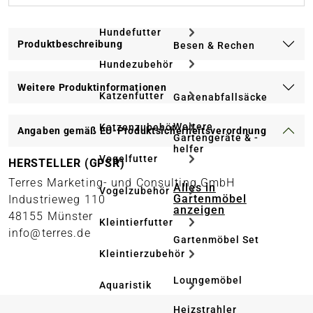
Hundefutter
Produktbeschreibung
Besen & Rechen
Hundezubehör
Weitere Produktinformationen
Katzenfutter
Gartenabfallsäcke
Weitere
Katzenzubehör
Angaben gemäß EU-Produktsicherheitsverordnung
Gartengeräte & -
helfer
Vogelfutter
HERSTELLER (GPSR)
Terres Marketing- und Consulting GmbH
Alles in
Vogelzubehör
Gartenmöbel
Industrieweg 110
anzeigen
48155 Münster
Kleintierfutter
info@terres.de
Gartenmöbel Set
Kleintierzubehör
Loungemöbel
Aquaristik
Heizstrahler