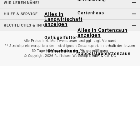
WIR LEBEN NÄHE!
Gartenhaus
Alles in
HILFE & SERVICE
Landwirtschaft
anzeigen
RECHTLICHES & INFO
Alles in Gartenzaun
anzeigen
Geflügelfutter
Alle Preise inkl. Mehrwertsteuer und ggf. zzgl. Versand
** Streichpreis entspricht dem niedrigsten Gesamtpreis innerhalb der letzten
Hühnerhaltung
30 Tage vor Anwendung der Preisermäßigung
Doppelstabmattenzaun
© Copyright 2026 Raiffeisen Webshop GmbH & Co. KG
Weidezaun
Gartentor
Rinder- &
Gartenzaunzubehör
Schweinefutter
Alles in
Schaf- &
Gartenbewässerung
Ziegenfutter
anzeigen
Kleintierhaltung
Gartenschlauch
Nutztierhaltung
Regentonne