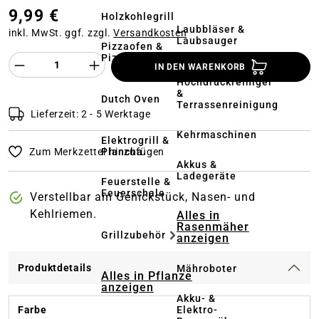
9,99 €
Holzkohlegrill
Laubbläser &
inkl. MwSt. ggf. zzgl.
Versandkosten
Laubsauger
Pizzaofen &
Pizzastein
Produkt Anzahl des Produktes "%product%
IN DEN WARENKORB
Hochdruckreiniger
&
Dutch Oven
Terrassenreinigung
Lieferzeit: 2 - 5 Werktage
Kehrmaschinen
Elektrogrill &
Plancha
Zum Merkzettel hinzufügen
Akkus &
Ladegeräte
Feuerstelle &
Feuerschale
Verstellbar am Genickstück, Nasen- und
Kehlriemen.
Alles in
Rasenmäher
Grillzubehör
anzeigen
Produktdetails
Mähroboter
Alles in Pflanze
anzeigen
Akku- &
Elektro-
Farbe