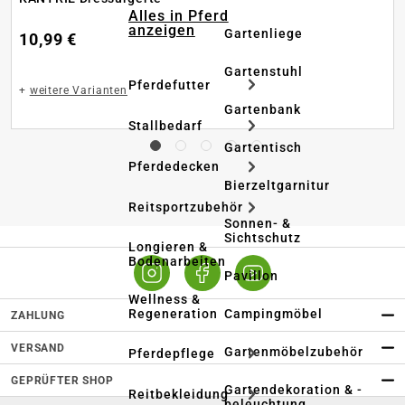
Alles in Pferd
anzeigen
Gartenliege
10,99 €
Gartenstuhl
Pferdefutter
+
weitere Varianten
Gartenbank
Stallbedarf
Gartentisch
Pferdedecken
Bierzeltgarnitur
Reitsportzubehör
Sonnen- &
Sichtschutz
Longieren &
Bodenarbeiten
Pavillon
Wellness &
Regeneration
Campingmöbel
ZAHLUNG
VERSAND
Gartenmöbelzubehör
Pferdepflege
GEPRÜFTER SHOP
Gartendekoration & -
Reitbekleidung
beleuchtung