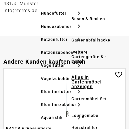
48155 Münster
info@terres.de
Hundefutter
Besen & Rechen
Hundezubehör
Katzenfutter
Gartenabfallsäcke
Weitere
Katzenzubehör
Gartengeräte & -
Produktgalerie überspringen
Andere Kunden kauften auch
helfer
Vogelfutter
Alles in
Vogelzubehör
Gartenmöbel
anzeigen
Kleintierfutter
Gartenmöbel Set
Kleintierzubehör
Loungemöbel
Aquaristik
Heizstrahler
KANTRIE Dressurgerte