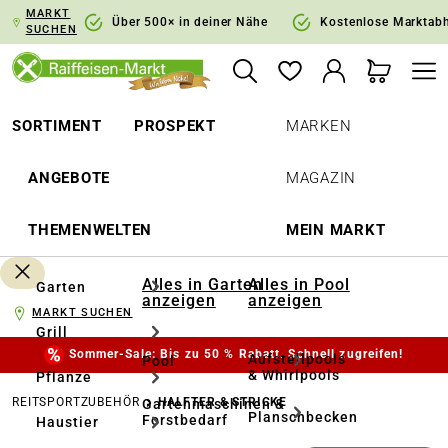
MARKT
springen
Zur Hauptnavigation springen
Über 500× in deiner Nähe
Kostenlose Marktab
SUCHEN
SORTIMENT
PROSPEKT
MARKEN
ANGEBOTE
MAGAZIN
THEMENWELTEN
MEIN MARKT
Alles in Garten
Alles in Pool
Garten
anzeigen
anzeigen
MARKT SUCHEN
Grill
Sommer-Sale: Bis zu 50 % Rabatt. Schnell zugreifen!
Aufstellpools
Pool
& Whirlpools
Pflanze
REITSPORTZUBEHÖR
HALFTER & STRICKE
Gartenmaschinen &
Planschbecken
Forstbedarf
Haustier