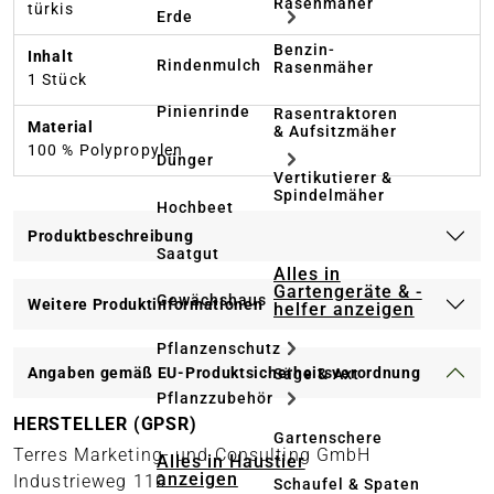
Rasenmäher
türkis
Erde
Benzin-
Inhalt
Rindenmulch
Rasenmäher
1 Stück
Pinienrinde
Rasentraktoren
Material
& Aufsitzmäher
100 % Polypropylen
Dünger
Vertikutierer &
Spindelmäher
Hochbeet
Produktbeschreibung
Saatgut
Alles in
Gartengeräte & -
Gewächshaus
Weitere Produktinformationen
helfer anzeigen
Pflanzenschutz
Angaben gemäß EU-Produktsicherheitsverordnung
Säge & Axt
Pflanzzubehör
HERSTELLER (GPSR)
Gartenschere
Terres Marketing- und Consulting GmbH
Alles in Haustier
anzeigen
Industrieweg 110
Schaufel & Spaten