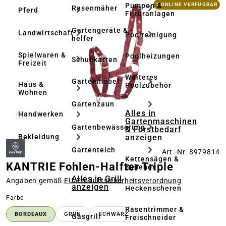
Bildergalerie überspringen
Pumpen &
1 ONLINE VERFÜGBAR
Rasenmäher
Pferd
Filteranlagen
Gartengeräte & -
Landwirtschaft
Poolreinigung
helfer
Spielwaren &
Poolheizungen
Schubkarren
Freizeit
Weiteres
Gartenmöbel
Haus &
Poolzubehör
Wohnen
Gartenzaun
Alles in
Handwerken
Gartenmaschinen
Gartenbewässerung
& Forstbedarf
anzeigen
Bekleidung
Gartenteich
Art.-Nr. 8979814
Kettensägen &
KANTRIE Fohlen-Halfter Triple
Zubehör
Alles in Grill
Angaben gemäß
EU‑Produktsicherheitsverordnung
anzeigen
Heckenscheren
auswählen
Farbe
Rasentrimmer &
BORDEAUX
GRÜN
SCHWARZ
Gasgrill
Freischneider