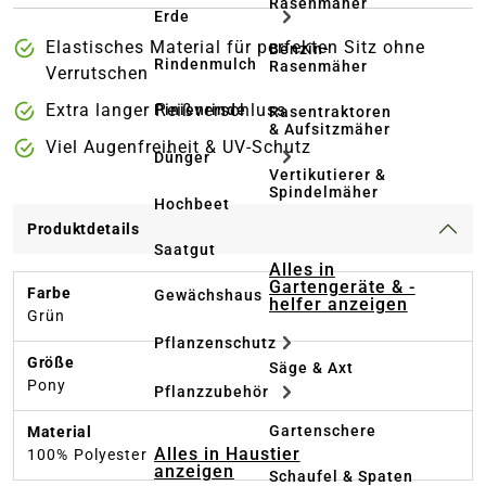
Rasenmäher
Erde
Elastisches Material für perfekten Sitz ohne
Benzin-
Rindenmulch
Rasenmäher
Verrutschen
Extra langer Reißverschluss
Pinienrinde
Rasentraktoren
& Aufsitzmäher
Viel Augenfreiheit & UV-Schutz
Dünger
Vertikutierer &
Spindelmäher
Hochbeet
Produktdetails
Saatgut
Alles in
Gartengeräte & -
Farbe
Gewächshaus
helfer anzeigen
Grün
Pflanzenschutz
Größe
Säge & Axt
Pony
Pflanzzubehör
Gartenschere
Material
Alles in Haustier
100% Polyester
anzeigen
Schaufel & Spaten