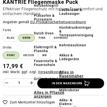
KANTRIE Fliegenmaske Puck
Holzkohlegrill
Effektiver Fliegenschutz mit hohem Tragekomfort und
Laubbläser &
einfachem Handling
Laubsauger
Pizzaofen &
Pizzastein
Angaben gemäß
EU‑Produktsicherheitsverordnung
Hochdruckreiniger
auswählen
Farbe
&
Dutch Oven
Terrassenreinigung
BLAU
GRÜN
PINK
SCHWARZ
Kehrmaschinen
Elektrogrill &
auswählen
Größe
Plancha
Akkus &
PONY
VB/COB
WB
Ladegeräte
Feuerstelle &
Feuerschale
17,99 €
Alles in
inkl. MwSt. ggf. zzgl.
Versandkosten
Rasenmäher
Grillzubehör
anzeigen
Produkt Anzahl des Produktes "%product%
IN DEN WARENKORB
Mähroboter
Alles in Pflanze
anzeigen
Akku- &
Zum Merkzettel hinzufügen
Elektro-