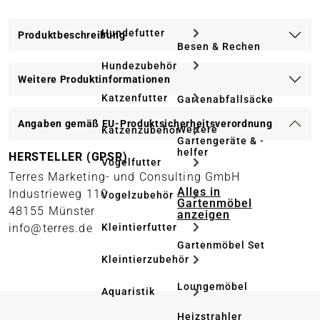
Hundefutter
Produktbeschreibung
Besen & Rechen
Hundezubehör
Weitere Produktinformationen
Katzenfutter
Gartenabfallsäcke
Angaben gemäß EU-Produktsicherheitsverordnung
Weitere
Katzenzubehör
Gartengeräte & -
helfer
HERSTELLER (GPSR)
Vogelfutter
Terres Marketing- und Consulting GmbH
Alles in
Industrieweg 110
Vogelzubehör
Gartenmöbel
48155 Münster
anzeigen
Kleintierfutter
info@terres.de
Gartenmöbel Set
Kleintierzubehör
Loungemöbel
Aquaristik
Heizstrahler