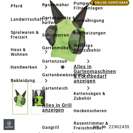
Bildergalerie überspringen
Pumpen &
8 ONLINE VERFÜGBAR
Rasenmäher
Pferd
Filteranlagen
Gartengeräte & -
Landwirtschaft
Poolreinigung
helfer
Spielwaren &
Poolheizungen
Schubkarren
Freizeit
Weiteres
Gartenmöbel
Haus &
Poolzubehör
Wohnen
Gartenzaun
Alles in
Handwerken
Gartenmaschinen
Gartenbewässerung
& Forstbedarf
anzeigen
Bekleidung
Gartenteich
Kettensägen &
Zubehör
Alles in Grill
anzeigen
Heckenscheren
Rasentrimmer &
Art.-Nr. 22902455
Gasgrill
Freischneider