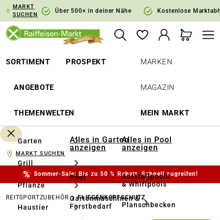
MARKT
springen
Zur Hauptnavigation springen
Über 500× in deiner Nähe
Kostenlose Marktab
SUCHEN
SORTIMENT
PROSPEKT
MARKEN
ANGEBOTE
MAGAZIN
THEMENWELTEN
MEIN MARKT
Alles in Garten
Alles in Pool
Garten
anzeigen
anzeigen
MARKT SUCHEN
Grill
Sommer-Sale: Bis zu 50 % Rabatt. Schnell zugreifen!
Aufstellpools
Pool
& Whirlpools
Pflanze
REITSPORTZUBEHÖR
FLIEGENKOPFSCHUTZ
Gartenmaschinen &
Planschbecken
Forstbedarf
Haustier