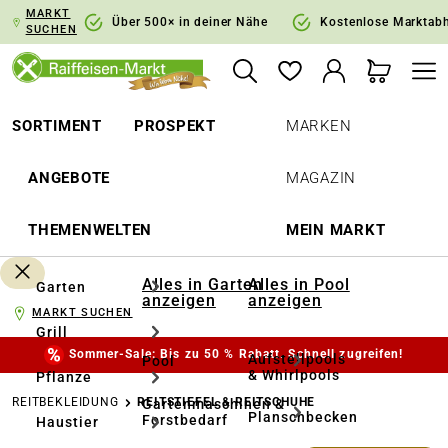
MARKT
springen
Zur Hauptnavigation springen
Über 500× in deiner Nähe
Kostenlose Marktab
SUCHEN
SORTIMENT
PROSPEKT
MARKEN
ANGEBOTE
MAGAZIN
THEMENWELTEN
MEIN MARKT
Alles in Garten
Alles in Pool
Garten
anzeigen
anzeigen
MARKT SUCHEN
Grill
Sommer-Sale: Bis zu 50 % Rabatt. Schnell zugreifen!
Aufstellpools
Pool
& Whirlpools
Pflanze
REITBEKLEIDUNG
REITSTIEFEL & REITSCHUHE
Gartenmaschinen &
Planschbecken
Forstbedarf
Haustier