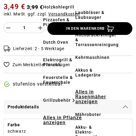
3,49 €
3,99 €
Holzkohlegrill
Laubbläser &
inkl. MwSt. ggf. zzgl.
Versandkosten
Laubsauger
Pizzaofen &
Pizzastein
Produkt Anzahl des Produktes "%product%
IN DEN WARENKORB
Hochdruckreiniger
&
Dutch Oven
Terrassenreinigung
Lieferzeit: 2 - 5 Werktage
Kehrmaschinen
Elektrogrill &
Plancha
Zum Merkzettel hinzufügen
Akkus &
Ladegeräte
Feuerstelle &
Feuerschale
stufenlos verstellbar
Alles in
Rasenmäher
Grillzubehör
anzeigen
Produktdetails
Mähroboter
Alles in Pflanze
anzeigen
Farbe
Akku- &
schwarz
Elektro-