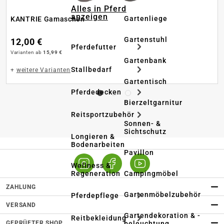
Alles in Pferd
anzeigen
Gartenliege
KANTRIE Gamaschen
Gartenstuhl
12,00 €
Pferdefutter
Varianten ab
15,99 €
Gartenbank
Stallbedarf
+
weitere Varianten
Gartentisch
Pferdedecken
Bierzeltgarnitur
Reitsportzubehör
Sonnen- &
Sichtschutz
Longieren &
Bodenarbeiten
Pavillon
Wellness &
Regeneration
Campingmöbel
ZAHLUNG
Gartenmöbelzubehör
Pferdepflege
VERSAND
Gartendekoration & -
Reitbekleidung
GEPRÜFTER SHOP
beleuchtung