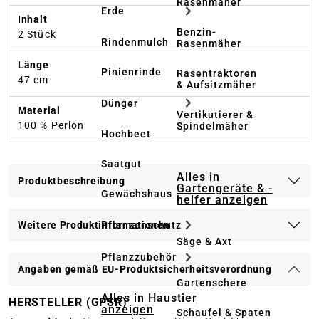
Rasenmäher
Erde
Inhalt
Benzin-
2 Stück
Rindenmulch
Rasenmäher
Länge
Pinienrinde
Rasentraktoren
47 cm
& Aufsitzmäher
Dünger
Material
Vertikutierer &
100 % Perlon
Spindelmäher
Hochbeet
Saatgut
Alles in
Produktbeschreibung
Gartengeräte & -
Gewächshaus
helfer anzeigen
Pflanzenschutz
Weitere Produktinformationen
Säge & Axt
Pflanzzubehör
Angaben gemäß EU-Produktsicherheitsverordnung
Gartenschere
Alles in Haustier
HERSTELLER (GPSR)
anzeigen
Schaufel & Spaten