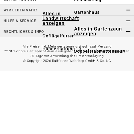
WIR LEBEN NÄHE!
Gartenhaus
Alles in
Landwirtschaft
HILFE & SERVICE
anzeigen
Alles in Gartenzaun
RECHTLICHES & INFO
anzeigen
Geflügelfutter
Alle Preise inkl. Mehrwertsteuer und ggf. zzgl. Versand
Hühnerhaltung
Doppelstabmattenzaun
** Streichpreis entspricht dem niedrigsten Gesamtpreis innerhalb der letzten
30 Tage vor Anwendung der Preisermäßigung
© Copyright 2026 Raiffeisen Webshop GmbH & Co. KG
Weidezaun
Gartentor
Rinder- &
Gartenzaunzubehör
Schweinefutter
Alles in
Schaf- &
Gartenbewässerung
Ziegenfutter
anzeigen
Kleintierhaltung
Gartenschlauch
Nutztierhaltung
Regentonne