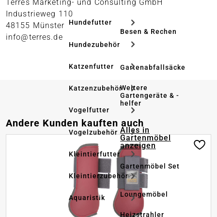
Terres Marketing- und Consulting GmbH
Industrieweg 110
Hundefutter
48155 Münster
Besen & Rechen
info@terres.de
Hundezubehör
Katzenfutter
Gartenabfallsäcke
Weitere
Katzenzubehör
Gartengeräte & -
helfer
Vogelfutter
Produktgalerie überspringen
Andere Kunden kauften auch
Alles in
Vogelzubehör
Gartenmöbel
anzeigen
Kleintierfutter
Gartenmöbel Set
Kleintierzubehör
Loungemöbel
Aquaristik
Heizstrahler