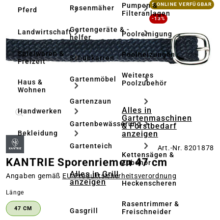
Bildergalerie überspringen
Pumpen &
5 ONLINE VERFÜGBAR
Rasenmäher
Pferd
Filteranlagen
-13%
Gartengeräte & -
Landwirtschaft
Poolreinigung
helfer
Spielwaren &
Poolheizungen
Schubkarren
Freizeit
Weiteres
Gartenmöbel
Haus &
Poolzubehör
Wohnen
Gartenzaun
Alles in
Handwerken
Gartenmaschinen
Gartenbewässerung
& Forstbedarf
anzeigen
Bekleidung
Gartenteich
Art.-Nr. 8201878
Kettensägen &
KANTRIE Sporenriemen 47 cm
Zubehör
Alles in Grill
Angaben gemäß
EU‑Produktsicherheitsverordnung
anzeigen
Heckenscheren
auswählen
Länge
Rasentrimmer &
47 CM
Gasgrill
Freischneider