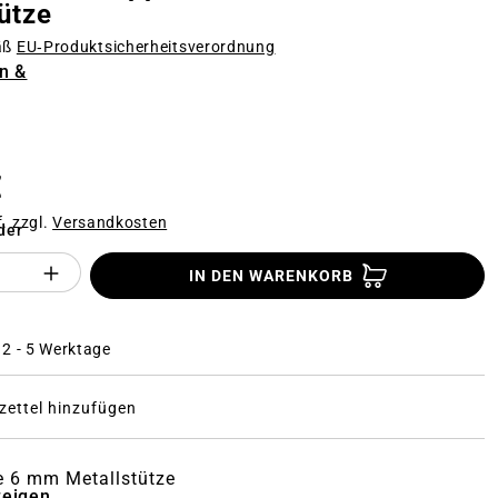
ütze
äß
EU‑Produktsicherheitsverordnung
n &
n
€
f. zzgl.
Versandkosten
der
Anzahl des Produktes "%product%": Gi
IN DEN WARENKORB
: 2 - 5 Werktage
ettel hinzufügen
e 6 mm Metallstütze
zeigen