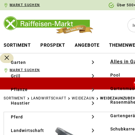
MARKT SUCHEN
Über 500×
springen
Zur Hauptnavigation springen
SORTIMENT
PROSPEKT
ANGEBOTE
THEMENWE
Alles in 
Garten
MARKT SUCHEN
Pool
Grill
Gartenmasc
Pflanze
SORTIMENT
LANDWIRTSCHAFT
WEIDEZAUN
WEIDEZAUNZUBE
Rasenmähe
Haustier
Bildergalerie überspringen
Gartengerä
Pferd
Schubkarr
Landwirtschaft