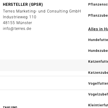
HERSTELLER (GPSR)
Pflanzensc
Terres Marketing- und Consulting GmbH
Pflanzzube
Industrieweg 110
48155 Münster
info@terres.de
Alles in 
Hundefutte
Hundezube
Katzenfutt
Katzenzub
Vogelfutte
Vogelzube
Kleintierfu
ZAHLUNG