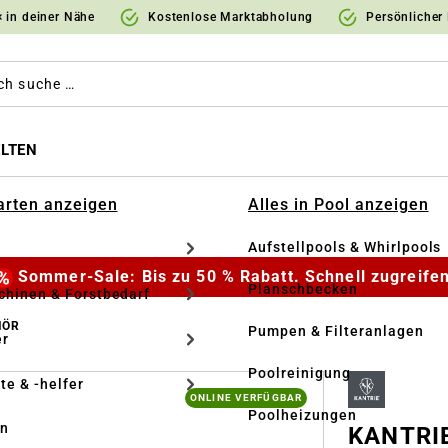
 in deiner Nähe
Kostenlose Marktabholung
Persönlicher
LTEN
Garten anzeigen
Alles in Pool anzeigen
Aufstellpools & Whirlpools
Sommer-Sale: Bis zu 50 % Rabatt. Schnell zugreifen
Planschbecken
hinen & Forstbedarf
HÖR
Pumpen & Filteranlagen
r
Poolreinigung
te & -helfer
ONLINE VERFÜGBAR
Poolheizungen
en
KANTRIE