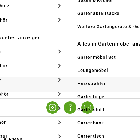
Besen & Rechen
hutz
Gartenabfallsäcke
hör
Weitere Gartengeräte & -he
Haustier anzeigen
Alles in Gartenmöbel an
r
Gartenmöbel Set
hör
Loungemöbel
er
Heizstrahler
ehör
Gartenliege
r
Gartenstuhl
hör
Gartenbank
Gartentisch
tter
VERSAND