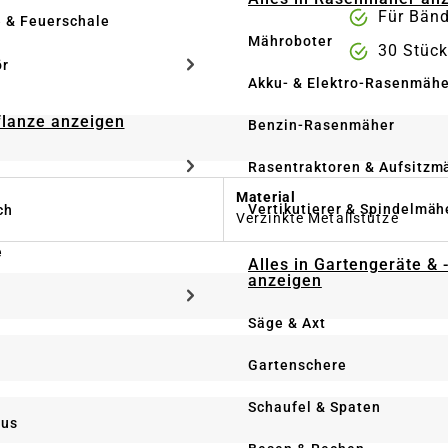
Für Bänd
e & Feuerschale
Mähroboter
30 Stück
ör
Akku- & Elektro-Rasenmähe
Pflanze anzeigen
Benzin-Rasenmäher
Rasentraktoren & Aufsitzm
Material
Vertikutierer & Spindelmäh
ch
Verzinkte Metallstütze
e
Alles in Gartengeräte & 
anzeigen
Säge & Axt
Gartenschere
Schaufel & Spaten
us