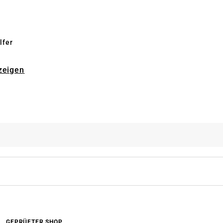
lfer
zeigen
GEPRÜFTER SHOP