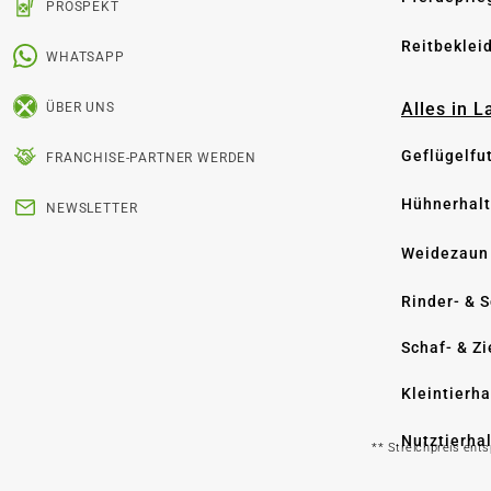
PROSPEKT
Reitbeklei
WHATSAPP
Alles in 
ÜBER UNS
Geflügelfu
FRANCHISE-PARTNER WERDEN
Hühnerhal
NEWSLETTER
Weidezaun
Rinder- & 
Schaf- & Z
Kleintierh
Nutztierha
** Streichpreis ent
Hygiene