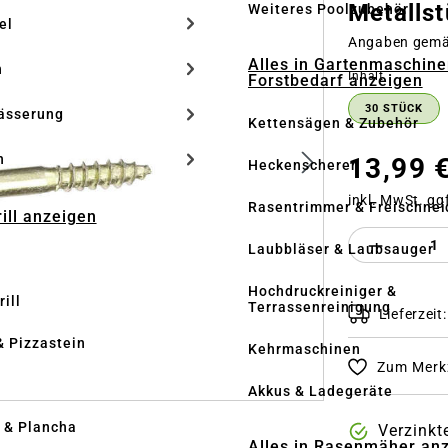
Metallst
Weiteres Poolzubehör
el
Angaben gem
Alles in Gartenmaschine
n
auswähle
Inhalt
Forstbedarf anzeigen
30 STÜCK
ässerung
Kettensägen & Zubehör
h
13,99 
Heckenscheren
inkl. MwSt. gg
Rasentrimmer & Freischnei
rill anzeigen
Produkt 
Laubbläser & Laubsauger
Hochdruckreiniger &
ill
Terrassenreinigung
Lieferzeit
& Pizzastein
Kehrmaschinen
Zum Merkz
n
Akkus & Ladegeräte
l & Plancha
Verzinkt
Alles in Rasenmäher an