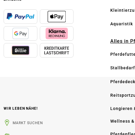
Kleintierz
Aquaristik
Alles in 
Pferdefutt
Stallbedarf
Pferdedec
Reitsportz
Longieren 
WIR LEBEN NÄHE!
Wellness &
MARKT SUCHEN
Pferdepfle