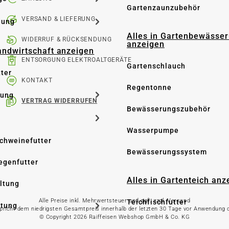
Gartenzaunzubehör
VERSAND & LIEFERUNG
dung
Alles in Gartenbewässe
WIDERRUF & RÜCKSENDUNG
anzeigen
Landwirtschaft anzeigen
ENTSORGUNG ELEKTROALTGERÄTE
Gartenschlauch
tter
KONTAKT
Regentonne
tung
VERTRAG WIDERRUFEN
Bewässerungszubehör
Wasserpumpe
Schweinefutter
Bewässerungssystem
iegenfutter
Alles in Gartenteich anz
altung
Alle Preise inkl. Mehrwertsteuer und ggf. zzgl. Versand
Teichfischfutter
ltung
spricht dem niedrigsten Gesamtpreis innerhalb der letzten 30 Tage vor Anwendung
© Copyright 2026 Raiffeisen Webshop GmbH & Co. KG
Teichpflege