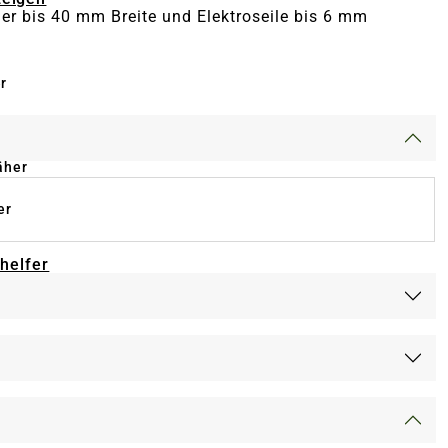
er bis 40 mm Breite und Elektroseile bis 6 mm
r
äher
er
-helfer