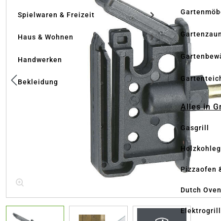
Gartenmöb
Spielwaren & Freizeit
Gartenzau
Haus & Wohnen
Gartenbew
Handwerken
Gartenteic
Bekleidung
Alles in G
Gasgrill
Holzkohlegr
Pizzaofen 
Dutch Ove
Elektrogril