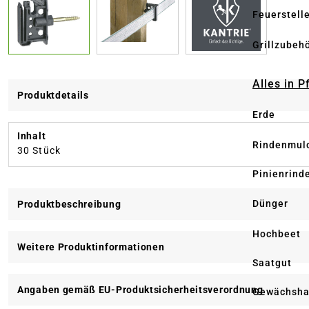
Feuerstell
Grillzubeh
Alles in 
Produktdetails
Erde
Inhalt
Rindenmul
30 Stück
Pinienrind
Dünger
Produktbeschreibung
Hochbeet
Weitere Produktinformationen
Saatgut
Angaben gemäß EU-Produktsicherheitsverordnung
Gewächsha