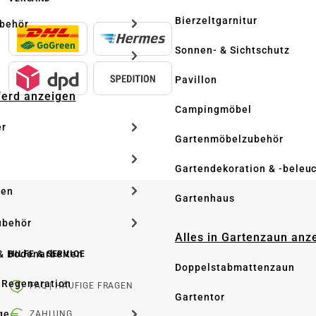
Bierzeltgarnitur
ubehör
Sonnen- & Sichtschutz
Pavillon
Pferd anzeigen
Campingmöbel
er
Gartenmöbelzubehör
Gartendekoration & -beleu
ken
Gartenhaus
ubehör
Alles in Gartenzaun anz
& Bodenarbeiten
HILFE & SERVICE
Doppelstabmattenzaun
 Regeneration
FAQ | HÄUFIGE FRAGEN
Gartentor
ge
ZAHLUNG