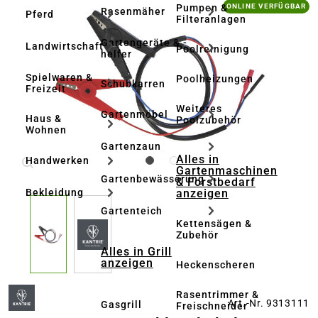
Bildergalerie überspringen
Pumpen &
ONLINE VERFÜGBAR
Rasenmäher
Pferd
Filteranlagen
Gartengeräte & -
Landwirtschaft
Poolreinigung
helfer
Spielwaren &
Poolheizungen
Schubkarren
Freizeit
Weiteres
Gartenmöbel
Haus &
Poolzubehör
Wohnen
Gartenzaun
Alles in
Handwerken
Gartenmaschinen
Gartenbewässerung
& Forstbedarf
anzeigen
Bekleidung
Gartenteich
Kettensägen &
Zubehör
Alles in Grill
anzeigen
Heckenscheren
Rasentrimmer &
Art.-Nr. 9313111
Gasgrill
Freischneider