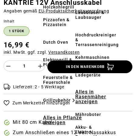
KANTRIE 12V Anschlusskabel
Holzkohlegrill
Angaben gemäß
EU‑Produktsicherheitsverordnung
Laubbläser &
Laubsauger
Pizzaofen &
auswählen
Inhalt
Pizzastein
1 STÜCK
Hochdruckreiniger
&
Dutch Oven
16,99 €
Terrassenreinigung
inkl. MwSt. ggf. zzgl.
Versandkosten
Kehrmaschinen
Elektrogrill &
Produkt Anzahl des Produktes "%product%
Plancha
IN DEN WARENKORB
Akkus &
Ladegeräte
Feuerstelle &
Feuerschale
Lieferzeit: 2 - 5 Werktage
Alles in
Rasenmäher
Grillzubehör
anzeigen
Zum Merkzettel hinzufügen
Mähroboter
Alles in Pflanze
Mit 80 cm Kabel
anzeigen
Akku- &
Elektro-
Zum Anschließen eines 12 Volt Nassakkus