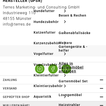
HERSTELLER (GPSR)
Terres Marketing- und Consulting GmbH
Hundefutter
Industrieweg 110
Besen & Rechen
48155 Münster
Hundezubehör
info@terres.de
Katzenfutter
Gartenabfallsäcke
Weitere
Katzenzubehör
Gartengeräte & -
helfer
Vogelfutter
Alles in
Vogelzubehör
Gartenmöbel
anzeigen
Kleintierfutter
ZAHLUNG
Gartenmöbel Set
Kleintierzubehör
VERSAND
Loungemöbel
Aquaristik
GEPRÜFTER SHOP
Heizstrahler
WIR LEBEN NÄHE!