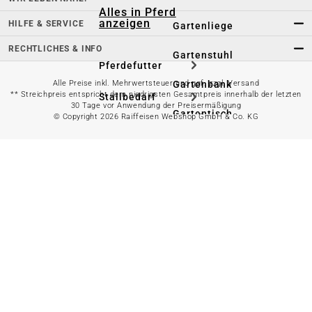
Alles in Pferd
anzeigen
HILFE & SERVICE
Gartenliege
RECHTLICHES & INFO
Gartenstuhl
Pferdefutter
Alle Preise inkl. Mehrwertsteuer und ggf. zzgl. Versand
Gartenbank
** Streichpreis entspricht dem niedrigsten Gesamtpreis innerhalb der letzten
Stallbedarf
30 Tage vor Anwendung der Preisermäßigung
Gartentisch
© Copyright 2026 Raiffeisen Webshop GmbH & Co. KG
Pferdedecken
Bierzeltgarnitur
Reitsportzubehör
Sonnen- &
Sichtschutz
Longieren &
Bodenarbeiten
Pavillon
Wellness &
Regeneration
Campingmöbel
Gartenmöbelzubehör
Pferdepflege
Gartendekoration & -
Reitbekleidung
beleuchtung