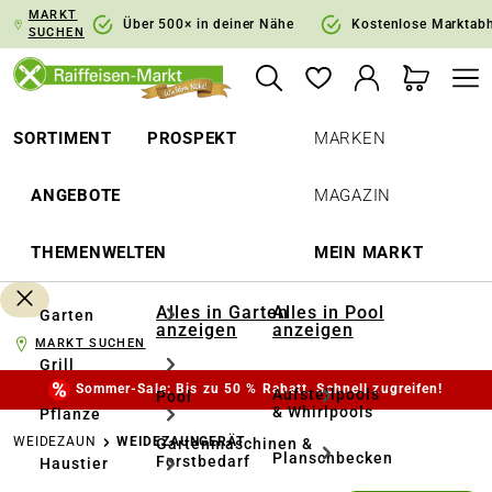
MARKT
springen
Zur Hauptnavigation springen
Über 500× in deiner Nähe
Kostenlose Marktab
SUCHEN
SORTIMENT
PROSPEKT
MARKEN
ANGEBOTE
MAGAZIN
THEMENWELTEN
MEIN MARKT
Alles in Garten
Alles in Pool
Garten
anzeigen
anzeigen
MARKT SUCHEN
Grill
Sommer-Sale: Bis zu 50 % Rabatt. Schnell zugreifen!
Aufstellpools
Pool
& Whirlpools
Pflanze
WEIDEZAUN
WEIDEZAUNGERÄT
Gartenmaschinen &
Planschbecken
Forstbedarf
Haustier