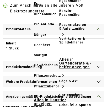
Rasenmäher
Erde
Zum Anschließen an alle unsere 9 Volt
Benzin-
Elektrozaungeräte
Rindenmulch
Rasenmäher
Pinienrinde
Rasentraktoren
& Aufsitzmäher
Produktdetails
Dünger
Vertikutierer &
Spindelmäher
Inhalt
Hochbeet
1 Stück
Saatgut
Alles in
Gartengeräte & -
Gewächshaus
helfer anzeigen
Produktbeschreibung
Pflanzenschutz
Säge & Axt
Weitere Produktinformationen
Pflanzzubehör
Gartenschere
Angaben gemäß EU-Produktsicherheitsverordnung
Alles in Haustier
anzeigen
Schaufel & Spaten