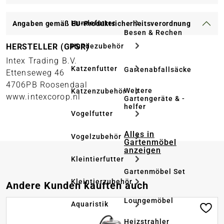
Hundefutter
Angaben gemäß EU-Produktsicherheitsverordnung
Besen & Rechen
Hundezubehör
HERSTELLER (GPSR)
Intex Trading B.V.
Katzenfutter
Gartenabfallsäcke
Ettenseweg 46
4706PB Roosendaal
Weitere
Katzenzubehör
www.intexcorop.nl
Gartengeräte & -
helfer
Vogelfutter
Alles in
Vogelzubehör
Gartenmöbel
anzeigen
Kleintierfutter
Gartenmöbel Set
Kleintierzubehör
Produktgalerie überspringen
Andere Kunden kauften auch
Loungemöbel
Aquaristik
Heizstrahler