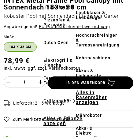
INTEX Metal Frame Pool Canopy mit
Sonnendach 183 x 38 cm
Holzkohlegrill
Laubbläser &
Robuster Pool mit Sonnendach für deinen Garten
Laubsauger
Pizzaofen &
Pizzastein
Angaben gemäß
EU‑Produktsicherheitsverordnung
Hochdruckreiniger
auswählen
Maße
&
Dutch Oven
Terrassenreinigung
183 X 38 CM
Kehrmaschinen
78,99 €
Elektrogrill &
Plancha
inkl. MwSt. ggf. zzgl.
Versandkosten
Akkus &
Ladegeräte
Feuerstelle &
Produkt Anzahl des Produktes "%product%
Feuerschale
IN DEN WARENKORB
Alles in
Rasenmäher
Grillzubehör
anzeigen
Lieferzeit: 2 - 5 Werktage
Mähroboter
Alles in Pflanze
Zum Merkzettel hinzufügen
anzeigen
Akku- &
Elektro-