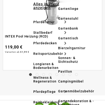
Alles in Pferd
anzeigen
Gartenliege
Gartenstuhl
Pferdefutter
Gartenbank
Stallbedarf
INTEX Pool Heizung (RCD)
Gartentisch
Pferdedecken
119,00 €
Bierzeltgarnitur
Varianten ab
61,99 €
Reitsportzubehör
Sonnen- &
Sichtschutz
Longieren &
Bodenarbeiten
Pavillon
Wellness &
Regeneration
Campingmöbel
Gartenmöbelzubehör
Pferdepflege
Gartendekoration & -
Reitbekleidung
beleuchtung