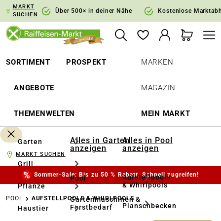
MARKT
springen
Zur Hauptnavigation springen
Über 500× in deiner Nähe
Kostenlose Marktab
SUCHEN
SORTIMENT
PROSPEKT
MARKEN
ANGEBOTE
MAGAZIN
THEMENWELTEN
MEIN MARKT
Alles in Garten
Alles in Pool
Garten
anzeigen
anzeigen
MARKT SUCHEN
Grill
Sommer-Sale: Bis zu 50 % Rabatt. Schnell zugreifen!
Aufstellpools
Pool
& Whirlpools
Pflanze
POOL
AUFSTELLPOOLS & WHIRLPOOLS
Gartenmaschinen &
Planschbecken
Forstbedarf
Haustier