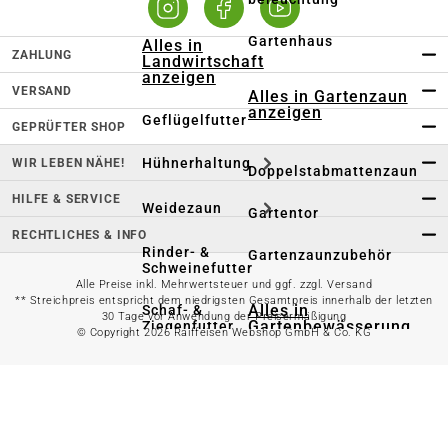
Gartenhaus
Alles in
ZAHLUNG
Landwirtschaft
anzeigen
VERSAND
Alles in Gartenzaun
anzeigen
Geflügelfutter
GEPRÜFTER SHOP
Hühnerhaltung
WIR LEBEN NÄHE!
Doppelstabmattenzaun
HILFE & SERVICE
Weidezaun
Gartentor
RECHTLICHES & INFO
Rinder- &
Gartenzaunzubehör
Schweinefutter
Alle Preise inkl. Mehrwertsteuer und ggf. zzgl. Versand
** Streichpreis entspricht dem niedrigsten Gesamtpreis innerhalb der letzten
Alles in
Schaf- &
30 Tage vor Anwendung der Preisermäßigung
Gartenbewässerung
Ziegenfutter
© Copyright 2026 Raiffeisen Webshop GmbH & Co. KG
anzeigen
Kleintierhaltung
Gartenschlauch
Nutztierhaltung
Regentonne