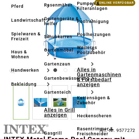
Bildergalerie überspringen
Pumpen &
3 ONLINE VERFÜGBAR
Rasenmäher
Pferd
Filteranlagen
Gartengeräte & -
Landwirtschaft
Poolreinigung
helfer
Spielwaren &
Poolheizungen
Schubkarren
Freizeit
Weiteres
Gartenmöbel
Haus &
Poolzubehör
Wohnen
Gartenzaun
Alles in
Handwerken
Gartenmaschinen
Gartenbewässerung
& Forstbedarf
anzeigen
Bekleidung
Gartenteich
Kettensägen &
Zubehör
Alles in Grill
anzeigen
Heckenscheren
Rasentrimmer &
Art.-Nr. 9577272
Gasgrill
Freischneider