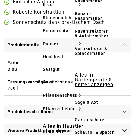
Rasenmäher
Einfacher Aufbau
Erde
Robuste Konstruktion
Benzin-
Rindenmulch
Rasenmäher
Sonnenschutz dank praktischem Dach
Pinienrinde
Rasentraktoren
& Aufsitzmäher
Dünger
Produktdetails
Vertikutierer &
Spindelmäher
Hochbeet
Farbe
Blau
Saatgut
Alles in
Gartengeräte & -
Fassungsvermögen
Gewächshaus
helfer anzeigen
700 l
Pflanzenschutz
Säge & Axt
Pflanzzubehör
Produktbeschreibung
Gartenschere
Alles in Haustier
anzeigen
Weitere Produktinformationen
Schaufel & Spaten