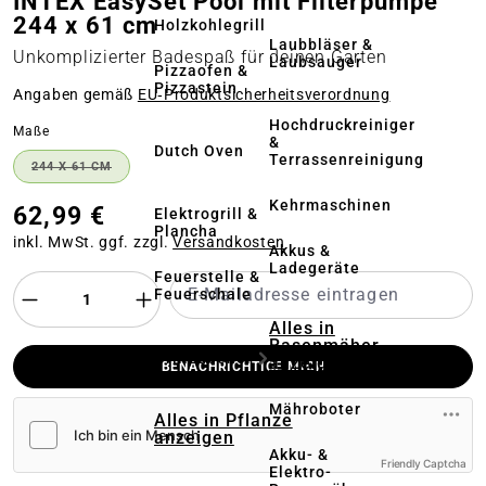
INTEX EasySet Pool mit Filterpumpe
244 x 61 cm
Holzkohlegrill
Laubbläser &
Unkomplizierter Badespaß für deinen Garten
Laubsauger
Pizzaofen &
Pizzastein
Angaben gemäß
EU‑Produktsicherheitsverordnung
Hochdruckreiniger
auswählen
Maße
&
Dutch Oven
Terrassenreinigung
244 X 61 CM
(DIESE OPTION IST ZURZEIT NICHT VERFÜGBAR.)
Kehrmaschinen
62,99 €
Elektrogrill &
Plancha
inkl. MwSt. ggf. zzgl.
Versandkosten
Akkus &
Ladegeräte
Feuerstelle &
Feuerschale
Alles in
Rasenmäher
Grillzubehör
anzeigen
BENACHRICHTIGE MICH
Mähroboter
Alles in Pflanze
anzeigen
Akku- &
Friendly Captcha
Elektro-