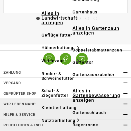
Gartenhaus
Alles in
Landwirtschaft
anzeigen
Alles in Gartenzaun
anzeigen
Geflügelfutter
Hühnerhaltung
Doppelstabmattenzaun
Weidezaun
Gartentor
ZAHLUNG
Rinder- &
Gartenzaunzubehör
Schweinefutter
VERSAND
Alles in
Schaf- &
GEPRÜFTER SHOP
Gartenbewässerung
Ziegenfutter
anzeigen
WIR LEBEN NÄHE!
Kleintierhaltung
Gartenschlauch
HILFE & SERVICE
Nutztierhaltung
Regentonne
RECHTLICHES & INFO