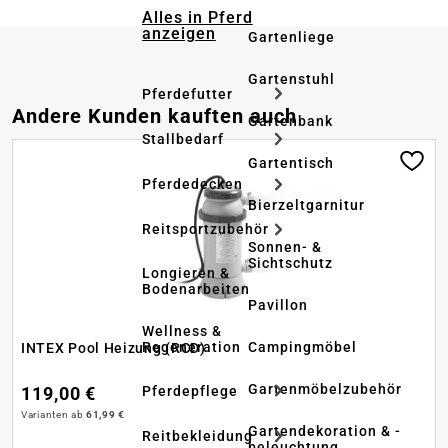
Alles in Pferd
anzeigen
Gartenliege
Gartenstuhl
Pferdefutter
Produktgalerie überspringen
Andere Kunden kauften auch
Gartenbank
Stallbedarf
Gartentisch
Pferdedecken
Bierzeltgarnitur
Reitsportzubehör
Sonnen- &
Sichtschutz
Longieren &
Bodenarbeiten
Pavillon
Wellness &
Regeneration
Campingmöbel
INTEX Pool Heizung (RCD)
Gartenmöbelzubehör
Pferdepflege
119,00 €
Varianten ab
61,99 €
Gartendekoration & -
Reitbekleidung
beleuchtung