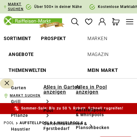
MARKT
springen
Zur Hauptnavigation springen
Über 500× in deiner Nähe
Kostenlose Marktab
SUCHEN
SORTIMENT
PROSPEKT
MARKEN
ANGEBOTE
MAGAZIN
THEMENWELTEN
MEIN MARKT
Alles in Garten
Alles in Pool
Garten
anzeigen
anzeigen
MARKT SUCHEN
Grill
Sommer-Sale: Bis zu 50 % Rabatt. Schnell zugreifen!
Aufstellpools
Pool
& Whirlpools
Pflanze
POOL
AUFSTELLPOOLS & WHIRLPOOLS
Gartenmaschinen &
Planschbecken
Forstbedarf
Haustier