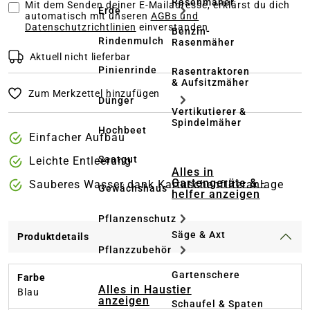
Rasenmäher
Mit dem Senden deiner E-Mailadresse, erklärst du dich
Erde
automatisch mit unseren
AGBs und
Datenschutzrichtlinien
einverstanden
Benzin-
Rindenmulch
Rasenmäher
Aktuell nicht lieferbar
Pinienrinde
Rasentraktoren
& Aufsitzmäher
Zum Merkzettel hinzufügen
Dünger
Vertikutierer &
Spindelmäher
Hochbeet
Einfacher Aufbau
Saatgut
Leichte Entleerung
Alles in
Gartengeräte & -
Sauberes Wasser dank Kartuschenfilteranlage
Gewächshaus
helfer anzeigen
Pflanzenschutz
Säge & Axt
Produktdetails
Pflanzzubehör
Gartenschere
Farbe
Alles in Haustier
Blau
anzeigen
Schaufel & Spaten