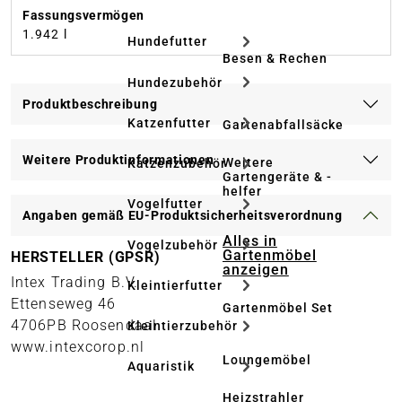
Fassungsvermögen
1.942 l
Hundefutter
Besen & Rechen
Hundezubehör
Produktbeschreibung
Katzenfutter
Gartenabfallsäcke
Weitere Produktinformationen
Weitere
Katzenzubehör
Gartengeräte & -
helfer
Vogelfutter
Angaben gemäß EU-Produktsicherheitsverordnung
Alles in
Vogelzubehör
Gartenmöbel
HERSTELLER (GPSR)
anzeigen
Intex Trading B.V.
Kleintierfutter
Ettenseweg 46
Gartenmöbel Set
4706PB Roosendaal
Kleintierzubehör
www.intexcorop.nl
Loungemöbel
Aquaristik
Heizstrahler