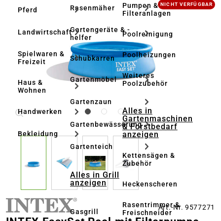
Bildergalerie überspringen
Pumpen &
NICHT VERFÜGBAR
Rasenmäher
Pferd
Filteranlagen
Gartengeräte & -
Landwirtschaft
Poolreinigung
helfer
Spielwaren &
Poolheizungen
Schubkarren
Freizeit
Weiteres
Gartenmöbel
Haus &
Poolzubehör
Wohnen
Gartenzaun
Alles in
Handwerken
Gartenmaschinen
Gartenbewässerung
& Forstbedarf
anzeigen
Bekleidung
Gartenteich
Kettensägen &
Zubehör
Alles in Grill
anzeigen
Heckenscheren
Rasentrimmer &
Art.-Nr. 9577271
Gasgrill
Freischneider