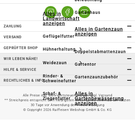
Gartenhaus
Alles in
Landwirtschaft
anzeigen
ZAHLUNG
Alles in Gartenzaun
anzeigen
Geflügelfutter
VERSAND
GEPRÜFTER SHOP
Hühnerhaltung
Doppelstabmattenzaun
WIR LEBEN NÄHE!
Weidezaun
Gartentor
HILFE & SERVICE
Rinder- &
Gartenzaunzubehör
RECHTLICHES & INFO
Schweinefutter
Alles in
Schaf- &
Alle Preise inkl. Mehrwertsteuer und ggf. zzgl. Versand
Gartenbewässerung
Ziegenfutter
** Streichpreis entspricht dem niedrigsten Gesamtpreis innerhalb der letzten
anzeigen
30 Tage vor Anwendung der Preisermäßigung
© Copyright 2026 Raiffeisen Webshop GmbH & Co. KG
Kleintierhaltung
Gartenschlauch
Nutztierhaltung
Regentonne