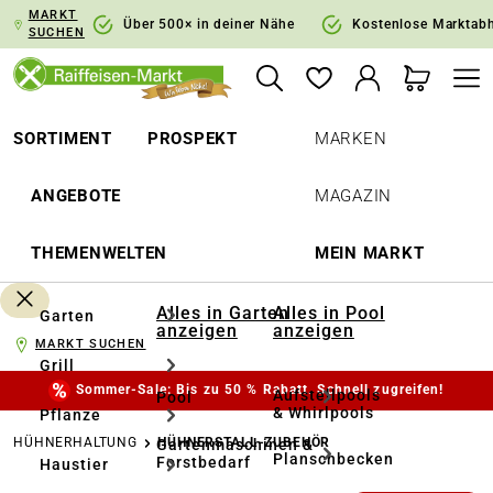
MARKT
springen
Zur Hauptnavigation springen
Über 500× in deiner Nähe
Kostenlose Marktab
SUCHEN
SORTIMENT
PROSPEKT
MARKEN
ANGEBOTE
MAGAZIN
THEMENWELTEN
MEIN MARKT
Alles in Garten
Alles in Pool
Garten
anzeigen
anzeigen
MARKT SUCHEN
Grill
Sommer-Sale: Bis zu 50 % Rabatt. Schnell zugreifen!
Aufstellpools
Pool
& Whirlpools
Pflanze
HÜHNERHALTUNG
HÜHNERSTALL-ZUBEHÖR
Gartenmaschinen &
Planschbecken
Forstbedarf
Haustier