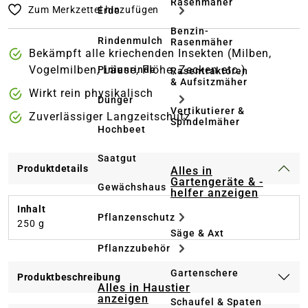
Rasenmäher
Zum Merkzettel hinzufügen
Erde
Benzin-
Rindenmulch
Rasenmäher
Bekämpft alle kriechenden Insekten (Milben,
Vogelmilben, Läuse, Flöhe, Zecken etc.)
Pinienrinde
Rasentraktoren
& Aufsitzmäher
Wirkt rein physikalisch
Dünger
Vertikutierer &
Zuverlässiger Langzeitschutz
Spindelmäher
Hochbeet
Saatgut
Produktdetails
Alles in
Gartengeräte & -
Gewächshaus
helfer anzeigen
Inhalt
Pflanzenschutz
250 g
Säge & Axt
Pflanzzubehör
Gartenschere
Produktbeschreibung
Alles in Haustier
anzeigen
Schaufel & Spaten