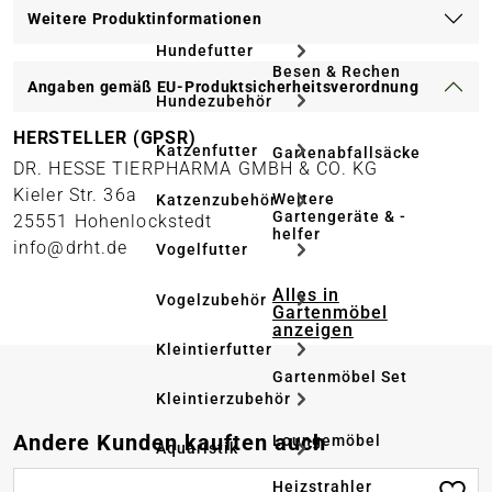
Weitere Produktinformationen
Hundefutter
Besen & Rechen
Angaben gemäß EU-Produktsicherheitsverordnung
Hundezubehör
HERSTELLER (GPSR)
Katzenfutter
Gartenabfallsäcke
DR. HESSE TIERPHARMA GMBH & CO. KG
Kieler Str. 36a
Weitere
Katzenzubehör
Gartengeräte & -
25551 Hohenlockstedt
helfer
info@drht.de
Vogelfutter
Alles in
Vogelzubehör
Gartenmöbel
anzeigen
Kleintierfutter
Gartenmöbel Set
Kleintierzubehör
Produktgalerie überspringen
Andere Kunden kauften auch
Loungemöbel
Aquaristik
Heizstrahler