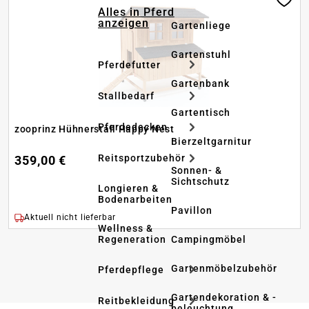
Alles in Pferd
anzeigen
Gartenliege
Gartenstuhl
Pferdefutter
Gartenbank
Stallbedarf
Gartentisch
Pferdedecken
zooprinz Hühnerstall Happy Nest
Bierzeltgarnitur
Reitsportzubehör
359,00 €
Sonnen- &
Sichtschutz
Longieren &
Bodenarbeiten
Pavillon
Aktuell nicht lieferbar
Wellness &
Regeneration
Campingmöbel
Gartenmöbelzubehör
Pferdepflege
Gartendekoration & -
Reitbekleidung
beleuchtung