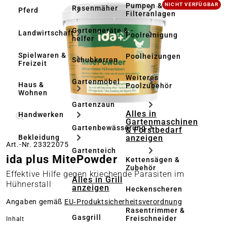
Bildergalerie überspringen
Pumpen &
NICHT VERFÜGBAR
Rasenmäher
Pferd
Filteranlagen
Gartengeräte & -
Landwirtschaft
Poolreinigung
helfer
Spielwaren &
Poolheizungen
Schubkarren
Freizeit
Weiteres
Gartenmöbel
Haus &
Poolzubehör
Wohnen
Gartenzaun
Alles in
Handwerken
Gartenmaschinen
Gartenbewässerung
& Forstbedarf
anzeigen
Bekleidung
Art.-Nr. 23322075
Gartenteich
ida plus MitePowder
Kettensägen &
Zubehör
Effektive Hilfe gegen kriechende Parasiten im
Alles in Grill
Hühnerstall
anzeigen
Heckenscheren
Angaben gemäß
EU‑Produktsicherheitsverordnung
Rasentrimmer &
Gasgrill
Freischneider
auswählen
Inhalt