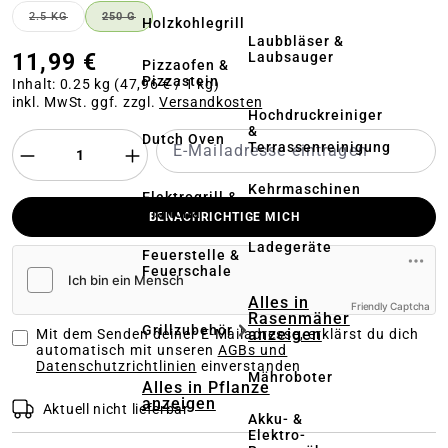
2.5 KG
250 G
Holzkohlegrill
(DIESE OPTION IST ZURZEIT NICHT VERFÜGBAR.)
(DIESE OPTION IST ZURZEIT NICHT VERFÜGBAR.)
Laubbläser &
11,99 €
Laubsauger
Pizzaofen &
Pizzastein
Inhalt:
0.25 kg
(47,96 € / 1 kg)
inkl. MwSt. ggf. zzgl.
Versandkosten
Hochdruckreiniger
&
Dutch Oven
Terrassenreinigung
Kehrmaschinen
Elektrogrill &
Plancha
BENACHRICHTIGE MICH
Akkus &
Ladegeräte
Feuerstelle &
Feuerschale
Alles in
Friendly Captcha
Rasenmäher
Grillzubehör
anzeigen
Mit dem Senden deiner E-Mailadresse, erklärst du dich
automatisch mit unseren
AGBs und
Datenschutzrichtlinien
einverstanden
Mähroboter
Alles in Pflanze
anzeigen
Aktuell nicht lieferbar
Akku- &
Elektro-